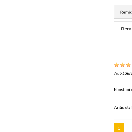
Remia
Filtra
Nuo
Laur
Nuostabi 
Ar šis at
1