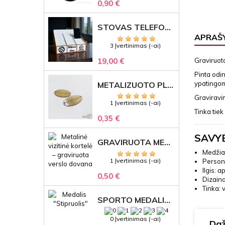
0,90 €
STOVAS TELEFONAMS KLASEI (27 VIETOS) – GRAVIRUOJAMAS ORGANIZATORIUS
APRAŠ
3 Įvertinimas (-ai)
19,00 €
Graviruota
Pinta odin
ypatingo
METALIZUOTO PLASTIKO ETIKETĖS SU GRAVIRUOTU TEKSTU -LOGOTIPU
Graviravim
1 Įvertinimas (-ai)
Tinka tiek
0,35 €
SAVY
GRAVIRUOTA METALINĖ VIZITINĖ KORTELĖ SU LOGOTIPU – REPREZENTACINĖ VERSLO DOVANA
Medžiag
1 Įvertinimas (-ai)
Persona
Ilgis: 
0,50 €
Dizaina
Tinka: 
SPORTO MEDALIS "STIPRUOLIS" SU GRAVIRUOTU TEKSTU
0 Įvertinimas (-ai)
Daž