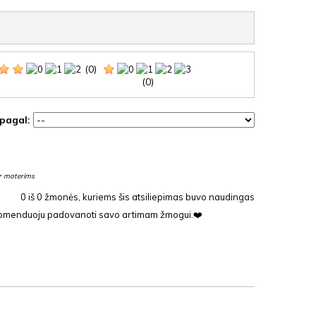
(0)
(0)
 pagal:
ir moterims
0
iš
0
žmonės, kuriems šis atsiliepimas buvo naudingas
 rekomenduoju padovanoti savo artimam žmogui.❤️