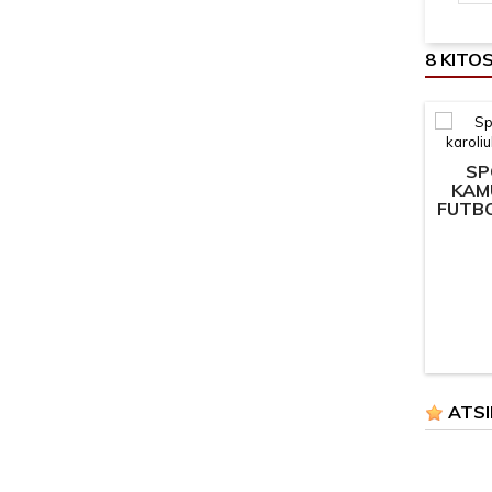
8 KITO
SP
KAM
FUTBO
I
ATSI