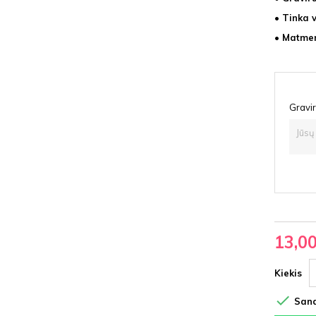
• Tinka 
• Matmen
Gravir
13,0
Kiekis

Sand