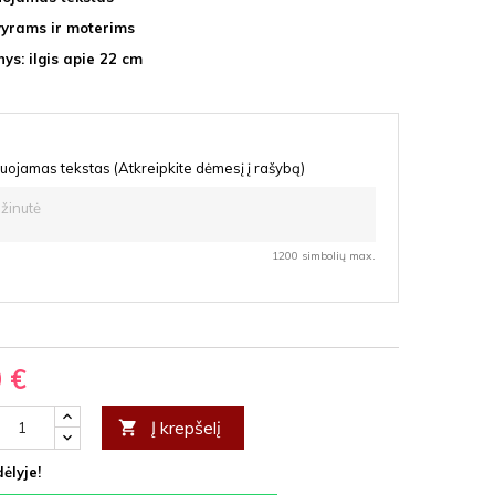
vyrams ir moterims
ys: ilgis apie 22 cm
uojamas tekstas (Atkreipkite dėmesį į rašybą)
1200 simbolių max.
0 €
Į krepšelį

ėlyje!