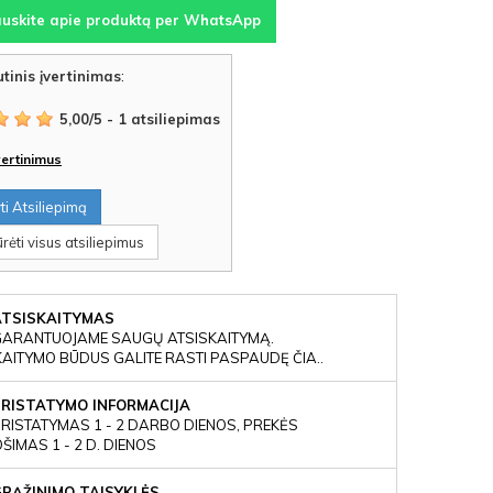
auskite apie produktą per WhatsApp
tinis įvertinimas
:
5,00
/
5
-
1
atsiliepimas
įvertinimus
i Atsiliepimą
rėti visus atsiliepimus
ATSISKAITYMAS
GARANTUOJAME SAUGŲ ATSISKAITYMĄ.
KAITYMO BŪDUS GALITE RASTI PASPAUDĘ ČIA..
PRISTATYMO INFORMACIJA
RISTATYMAS 1 - 2 DARBO DIENOS, PREKĖS
IMAS 1 - 2 D. DIENOS
GRĄŽINIMO TAISYKLĖS