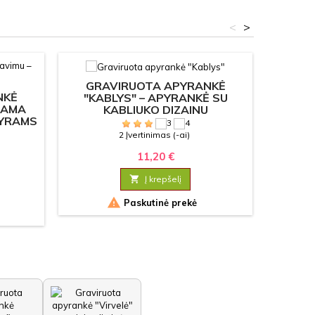
<
>
GRAVIRUOTA APYRANKĖ
NKĖ
GRA
"KABLYS" – APYRANKĖ SU
JAMA
Ž
KABLIUKO DIZAINU
VYRAMS
PER
PA
2 Įvertinimas (-ai)
11,20 €

Į krepšelį

Paskutinė prekė