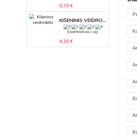
0,70 €
Pe
KIŠENINIS VEIDRODĖLIS
Ka
0 Įvertinimas (-ai)
4,30 €
Ar
Ar
Ar
Ki
Ar
Ką