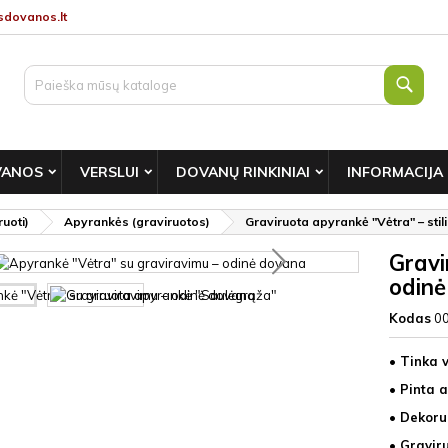
dovanos.lt
Paie
VANOS
VERSLUI
DOVANŲ RINKINIAI
INFORMACIJA
uoti)
Apyrankės (graviruotos)
Graviruota apyrankė "Vėtra" – sti
Gravi
odinė
Kodas
0
• Tinka 
• Pinta a
• Dekoru
• Gravir