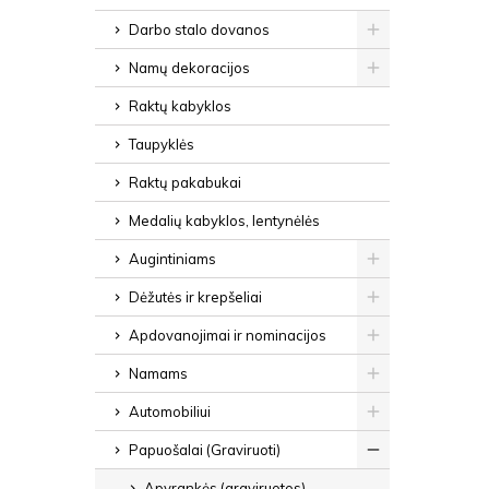
Darbo stalo dovanos
Namų dekoracijos
Raktų kabyklos
Taupyklės
Raktų pakabukai
Medalių kabyklos, lentynėlės
Augintiniams
Dėžutės ir krepšeliai
Apdovanojimai ir nominacijos
Namams
Automobiliui
Papuošalai (Graviruoti)
Apyrankės (graviruotos)