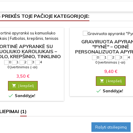
S PREKĖS TOJE PAČIOJE KATEGORIJOJE:
GRAVIRUOTA APYRA
ORTINĖ APYRANKĖ SU
"PYNĖ" – ODINĖ
UOLIUKO KAROLIUKAIS –
PERSONALIZUOTA APY
LO, KREPŠINIO, TINKLINIO
VYRAMS IR MOTERI
R TENISO VARIANTAI
0 Įvertinimas (-ai)
0 Įvertinimas (-ai)
9,40 €
3,50 €

Į krepšelį

Į krepšelį

Sandėlyje!

Sandėlyje!
LIEPIMAI
(1)
Rašyti atsiliepimą