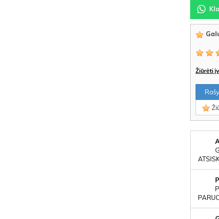
Kl
Galu
Žiūrėti 
Rašyt
Žiū
ATSIS
P
PARUOŠ