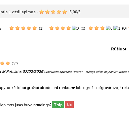
ntis
1
atsiliepimas
-
5,00
/
5
(1)
(0)
(0)
s:
Rūšiuoti
(
5
/
5
)
a M
Pateikta:
07/02/2026
Graviruota apyrankė "Vėtra" – stilinga odinė apyrankė vyrams 
apyrankė, labai gražiai atrodo ant rankos❤️ labai gražiai išgraviravo, ?
siliepimas jums buvo naudings?
Taip
Ne