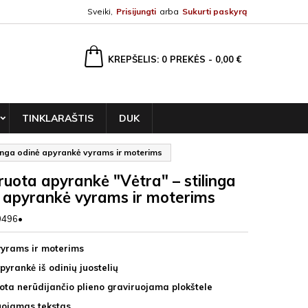
Sveiki,
Prisijungti
arba
Sukurti paskyrą
ška
KREPŠELIS
0
PREKĖS -
0,00 €
TINKLARAŠTIS
DUK
linga odinė apyrankė vyrams ir moterims
ruota apyrankė "Vėtra" – stilinga
 apyrankė vyrams ir moterims
0496•
vyrams ir moterims
pyrankė iš odinių juostelių
ota nerūdijančio plieno graviruojama plokštele
uojamas tekstas