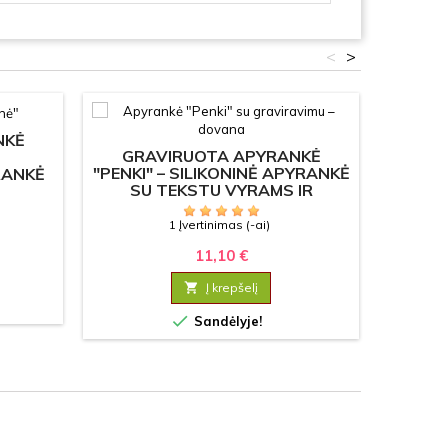
<
>
NKĖ
GRAVIRUOTA APYRANKĖ
GR
"PENKI" – SILIKONINĖ APYRANKĖ
"GITA
RANKĖ
SU TEKSTU VYRAMS IR
S
MS
MOTERIMS
1 Įvertinimas (-ai)
11,10 €

Į krepšelį

Sandėlyje!