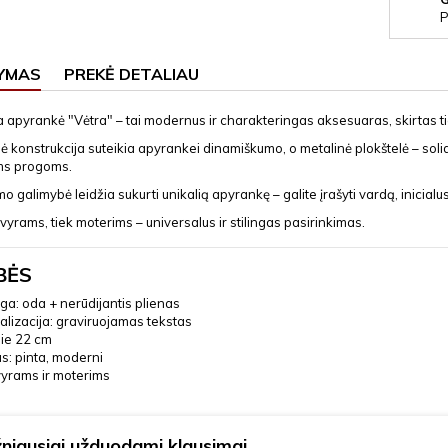
P
YMAS
PREKĖ DETALIAU
 apyrankė "Vėtra" – tai modernus ir charakteringas aksesuaras, skirtas tiems
ė konstrukcija suteikia apyrankei dinamiškumo, o metalinė plokštelė – solid
ms progoms.
o galimybė leidžia sukurti unikalią apyrankę – galite įrašyti vardą, inicial
 vyrams, tiek moterims – universalus ir stilingas pasirinkimas.
BĖS
a: oda + nerūdijantis plienas
lizacija: graviruojamas tekstas
apie 22 cm
s: pinta, moderni
vyrams ir moterims
niausiai užduodami klausimai