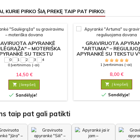
I, KURIE PIRKO ŠIĄ PREKĘ TAIP PAT PIRKO:
AVIRUOTA APYRANKĖ
GRAVIRUOTA APYRA
LĖGRĄŽA" – MOTERIŠKA
"ARTUMA" – REGULIUO
PYRANKĖ SU TEKSTU
APYRANKĖ SU TEKSTU 
IR MOTERIMS
1 Įvertinimas (-ai)
0 Įvertinimas (-ai)
8,00 €
14,50 €

Į krepšelį

Į krepšelį


Sandėlyje!
Sandėlyje!
s taip pat gali patikti