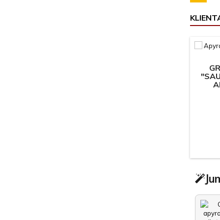
KLIENTA
GR
"SAU
A
Jum