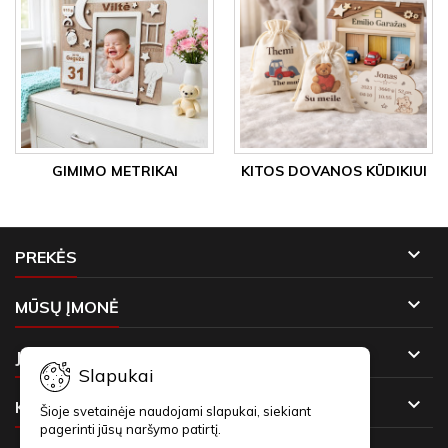
GIMIMO METRIKAI
KITOS DOVANOS KŪDIKIUI

PREKĖS

MŪSŲ ĮMONĖ

JŪSŲ PASKYRA
Slapukai

KONTAKTAI
Šioje svetainėje naudojami slapukai, siekiant
pagerinti jūsų naršymo patirtį.