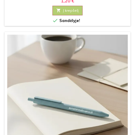
1,20 €

Į krepšelį

Sandėlyje!