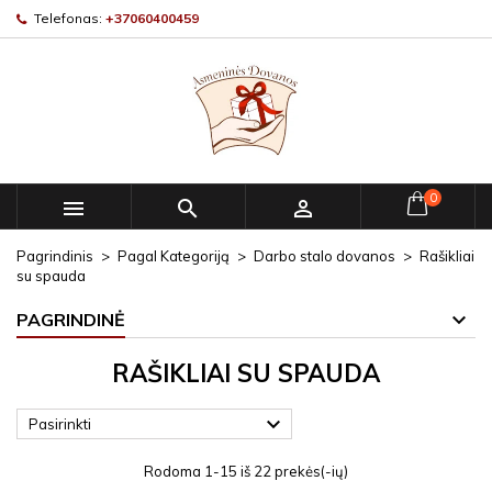
Telefonas:
+37060400459
0



Pagrindinis
Pagal Kategoriją
Darbo stalo dovanos
Rašikliai
su spauda
PAGRINDINĖ
RAŠIKLIAI SU SPAUDA

Pasirinkti
Rodoma 1-15 iš 22 prekės(-ių)