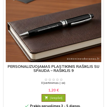
PERSONALIZUOJAMAS PLASTIKINIS RAŠIKLIS SU
SPAUDA – RAŠIKLIS 9
0 Įvertinimas (-ai)
1,20 €

Į krepšelį

Prekės paruošimas 3 - 5 dienos.