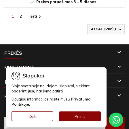

Prekės paruošimas 3 - 5 dienos.
1
2
Tęsti

ATGAL Į VIRŠŲ


PREKĖS

MŪSŲ ĮMONĖ
Slapukai

JŪSŲ PASKYRA
Šioje svetainėje naudojami slapukai, siekiant
pagerinti jūsų naršymo patirtį.

KONTAKTAI
Daugiau informacijos rasite mūsų
Privatumo
Politikoje.
NAUJIENLAIŠKIAI
Išeiti
Priimti