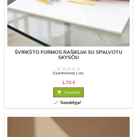
ŠVIRKŠTO FORMOS RAŠIKLIAI SU SPALVOTU
SKYSČIU
0 Įvertinimas (-ai)
1,70 €

Į krepšelį

Sandėlyje!