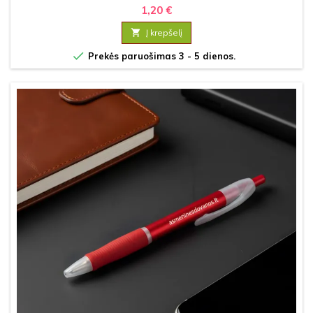
1,20 €

Į krepšelį

Prekės paruošimas 3 - 5 dienos.