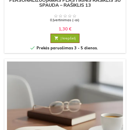
PERSONALIZUOJAMAS PLASTIKINIS RAŠIKLIS SU
SPAUDA – RAŠIKLIS 13
0 Įvertinimas (-ai)
1,30 €

Į krepšelį

Prekės paruošimas 3 - 5 dienos.