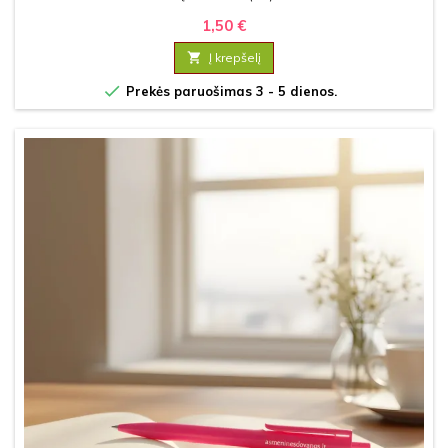
1,50 €

Į krepšelį

Prekės paruošimas 3 - 5 dienos.