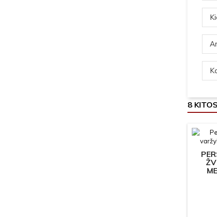
Ki
Ar
Ką
8 KITO
PER
ŽV
ME