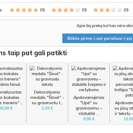
(0)
(0)
(0)
s:
Apie šią prekę kol kas nėra ats
Būkite pirma (-as) parašiusi (-ęs) 
s taip pat gali patikti
onalizuotas
Dekoratyvinis
us bokalas
medalis "Šlovė" -
Apdovanojimas
 treneris" ...
su graviruotu t...
"Upė" su
Apdovan
graviravimu –
su jūsų a
10,00 €
2,30 €
statulėlė ...
ir tekstu –
9,90 €
13,0