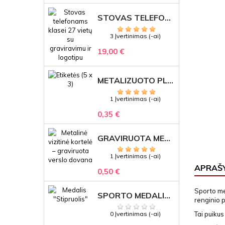
STOVAS TELEFONAMS KLASEI (27 VIETOS) – GRAVIRUOJAMAS ORGANIZATORIUS
3 Įvertinimas (-ai)
19,00 €
METALIZUOTO PLASTIKO ETIKETĖS SU GRAVIRUOTU TEKSTU -LOGOTIPU
1 Įvertinimas (-ai)
0,35 €
GRAVIRUOTA METALINĖ VIZITINĖ KORTELĖ SU LOGOTIPU – REPREZENTACINĖ VERSLO DOVANA
1 Įvertinimas (-ai)
APRAŠ
0,50 €
Sporto med
SPORTO MEDALIS "STIPRUOLIS" SU GRAVIRUOTU TEKSTU
renginio 
0 Įvertinimas (-ai)
Tai puiku