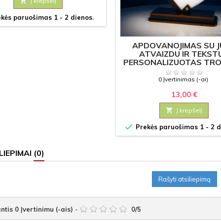

Į krepšelį
kės paruošimas 1 - 2 dienos.
APDOVANOJIMAS SU 
ATVAIZDU IR TEKSTU
PERSONALIZUOTAS TRO
"SUSIKURK PATS"
0 Įvertinimas (-ai)
13,00 €

Į krepšelį

Prekės paruošimas 1 - 2 d
LIEPIMAI
(0)
Rašyti atsiliepimą
ntis
0
Įvertinimu (-ais)
-
0
/
5