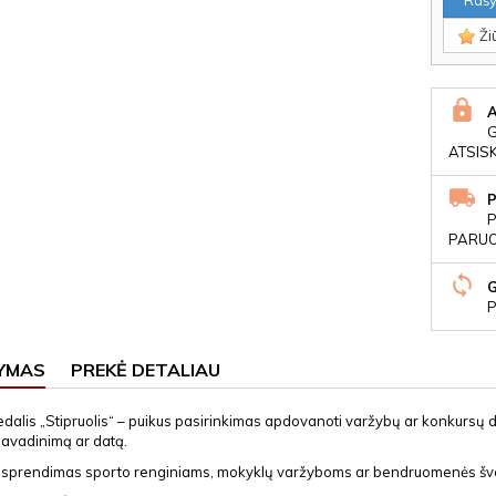
Rašyt
Žiū
ATSIS
P
PARUOŠ
P
YMAS
PREKĖ DETALIAU
alis „Stipruolis“ – puikus pasirinkimas apdovanoti varžybų ar konkursų da
pavadinimą ar datą.
s sprendimas sporto renginiams, mokyklų varžyboms ar bendruomenės šv