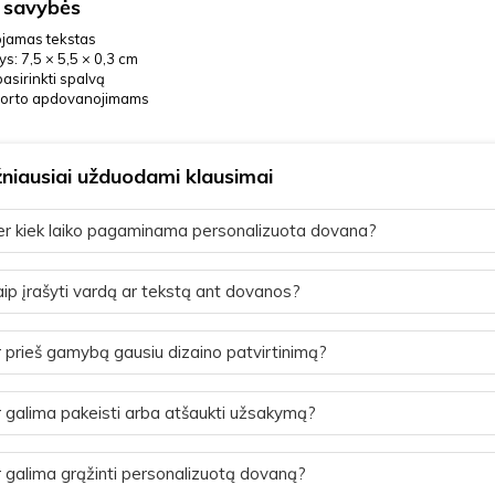
 savybės
ojamas tekstas
s: 7,5 × 5,5 × 0,3 cm
asirinkti spalvą
porto apdovanojimams
niausiai užduodami klausimai
r kiek laiko pagaminama personalizuota dovana?
ip įrašyti vardą ar tekstą ant dovanos?
 prieš gamybą gausiu dizaino patvirtinimą?
 galima pakeisti arba atšaukti užsakymą?
 galima grąžinti personalizuotą dovaną?