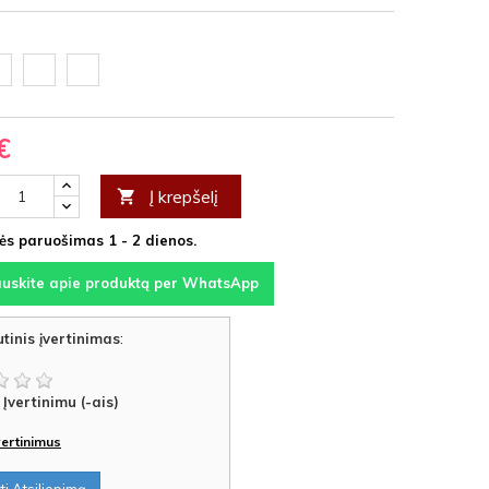
oda
Ąžuolas
Vyšnia
F
latte
HDF
HDF
€
Į krepšelį

s paruošimas 1 - 2 dienos.
auskite apie produktą per WhatsApp
tinis įvertinimas
:
Įvertinimu (-ais)
įvertinimus