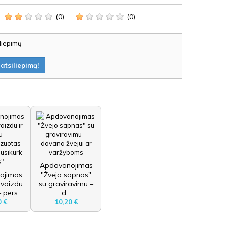
(0)
(0)
iliepimų
atsiliepimą!
Apdovanojimas
ojimas
"Žvejo sapnas"
tvaizdu
su graviravimu –
 pers...
d...
0 €
10,20 €