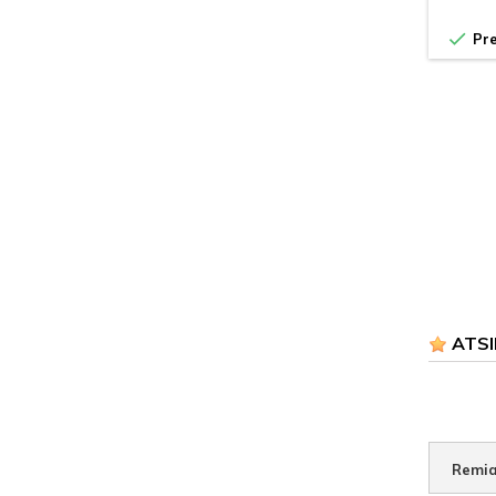

Pre
ATSI
Remia