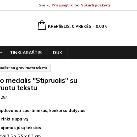
Sveiki,
Prisijungti
arba
Sukurti paskyrą
ška
KREPŠELIS
0
PREKĖS -
0,00 €
TINKLARAŠTIS
DUK
uolis" su graviruotu tekstu
o medalis "Stipruolis" su
ruotu tekstu
0284
apdovanoti sportininkus, konkurso dalyvius
 rinktis spalvą
uojamas jūsų tekstas
s 7,5 x 5.5 x 0,3 cm.