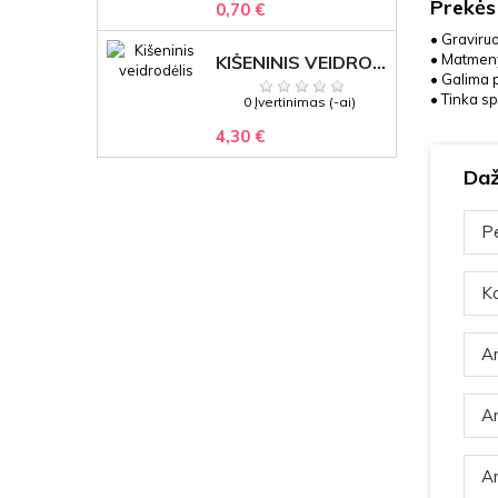
Prekės
0,70 €
• Graviru
• Matmeny
KIŠENINIS VEIDRODĖLIS
• Galima p
• Tinka s
0 Įvertinimas (-ai)
4,30 €
Daž
Pe
Ka
Ar
Ar
Ar