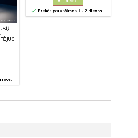

Į krepšelį

Prek

Prekės paruošimas 1 - 2 dienos.
JŪSŲ
 –
FĖJUS
ienos.