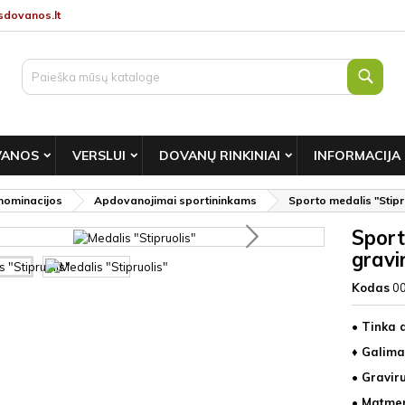
dovanos.lt
Paie
VANOS
VERSLUI
DOVANŲ RINKINIAI
INFORMACIJA
nominacijos
Apdovanojimai sportininkams
Sporto medalis "Stipr
Sport
gravi
Kodas
0
• Tinka 
♦ Galima
• Gravir
• Matmeny