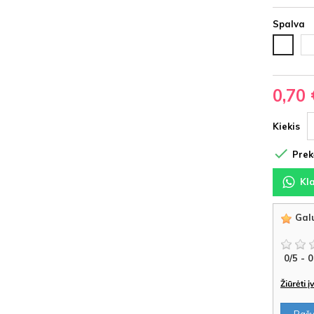
Spalva
Ju
Balta
HD
HDF
0,70 
Kiekis

Prekė
Kl
Galu
0
/
5
-
0
Žiūrėti 