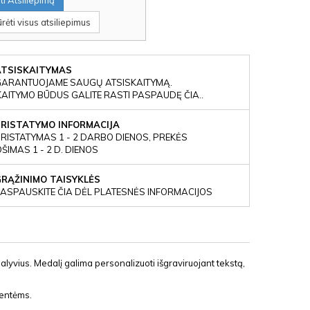
i Atsiliepimą
rėti visus atsiliepimus
ATSISKAITYMAS
GARANTUOJAME SAUGŲ ATSISKAITYMĄ.
KAITYMO BŪDUS GALITE RASTI PASPAUDĘ ČIA..
PRISTATYMO INFORMACIJA
RISTATYMAS 1 - 2 DARBO DIENOS, PREKĖS
IMAS 1 - 2 D. DIENOS
GRĄŽINIMO TAISYKLĖS
ASPAUSKITE ČIA DĖL PLATESNĖS INFORMACIJOS
lyvius. Medalį galima personalizuoti išgraviruojant tekstą,
entėms.