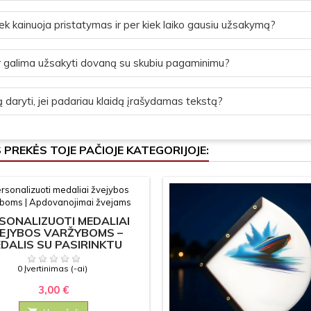
ek kainuoja pristatymas ir per kiek laiko gausiu užsakymą?
 galima užsakyti dovaną su skubiu pagaminimu?
 daryti, jei padariau klaidą įrašydamas tekstą?
S PREKĖS TOJE PAČIOJE KATEGORIJOJE:
SONALIZUOTI MEDALIAI
EJYBOS VARŽYBOMS –
DALIS SU PASIRINKTU
TEKSTU
0 Įvertinimas (-ai)
3,00 €