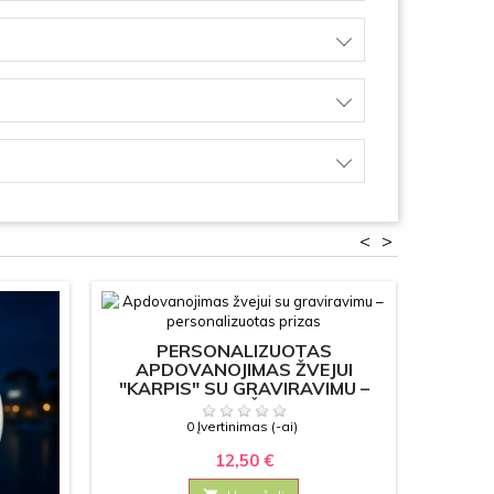
<
>
PERSONALIZUOTAS
AP
APDOVANOJIMAS ŽVEJUI
"KARPIS" SU GRAVIRAVIMU –
PRIZAS VARŽYBOMS IR
TURNYRAMS
0 Įvertinimas (-ai)
12,50 €