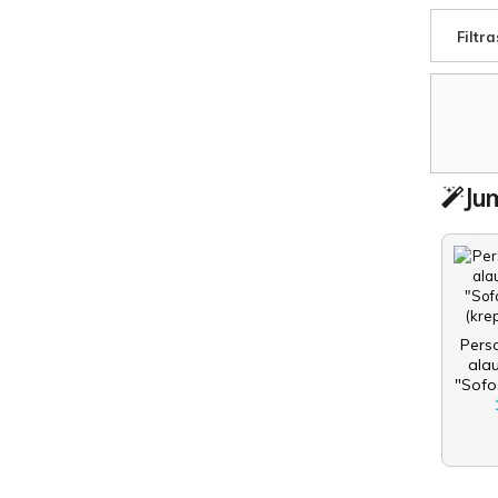
Filtra
Jum
Pers
ala
"Sofos