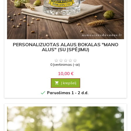
PERSONALIZUOTAS ALAUS BOKALAS "MANO
ALUS" (SU ĮSPĖJIMU)
0 Įvertinimas (-ai)
10,00 €

Į krepšelį

Paruošimas 1 - 2 d.d.