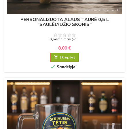
PERSONALIZUOTA ALAUS TAURĖ 0,5 L
"SAULĖLYDŽIO SKONIS"
0 Įvertinimas (-ai)
8,00 €

Į krepšelį

Sandėlyje!