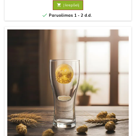

Į krepšelį

Paruošimas 1 - 2 d.d.