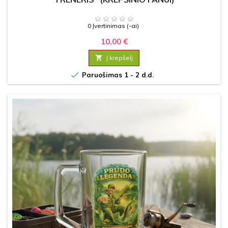
0 Įvertinimas (-ai)
10,00 €

Į krepšelį

Paruošimas 1 - 2 d.d.