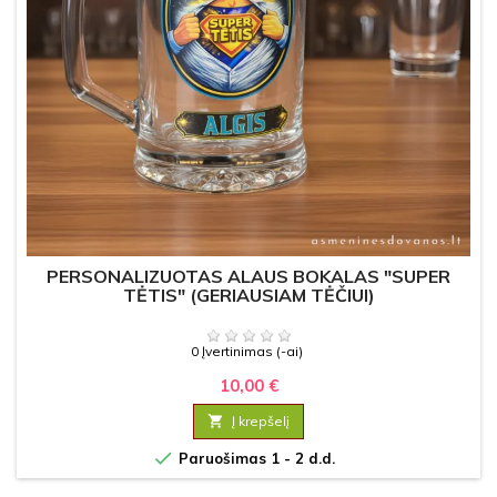
PERSONALIZUOTAS ALAUS BOKALAS "SUPER
TĖTIS" (GERIAUSIAM TĖČIUI)
0 Įvertinimas (-ai)
10,00 €

Į krepšelį

Paruošimas 1 - 2 d.d.