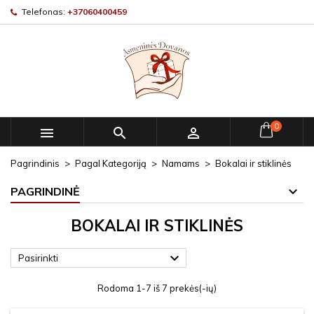
Telefonas:
+37060400459
0



Pagrindinis
Pagal Kategoriją
Namams
Bokalai ir stiklinės
PAGRINDINĖ
BOKALAI IR STIKLINĖS

Pasirinkti
Rodoma 1-7 iš 7 prekės(-ių)