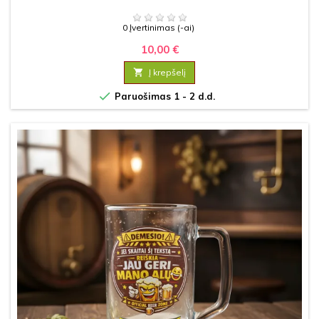
0 Įvertinimas (-ai)
10,00 €

Į krepšelį

Paruošimas 1 - 2 d.d.