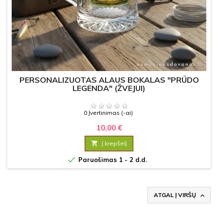
PERSONALIZUOTAS ALAUS BOKALAS "PRŪDO
LEGENDA" (ŽVEJUI)
0 Įvertinimas (-ai)
10,00 €

Į krepšelį

Paruošimas 1 - 2 d.d.
ATGAL Į VIRŠŲ
