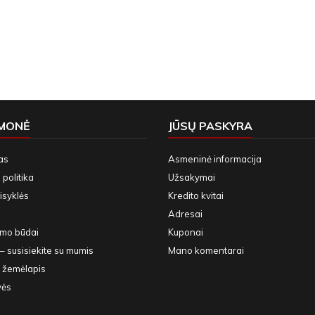
ĮMONĖ
JŪSŲ PASKYRA
as
Asmeninė informacija
politika
Užsakymai
isyklės
Kredito kvitai
Adresai
ymo būdai
Kuponai
– susisiekite su mumis
Mano komentarai
 žemėlapis
vės