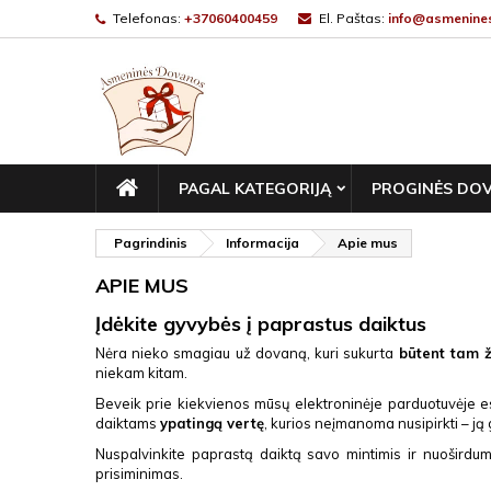
Telefonas:
+37060400459
El. Paštas:
info@asmenines
PAGRINDINIS
PAGAL KATEGORIJĄ
PROGINĖS DO
Pagrindinis
Informacija
Apie mus
APIE MUS
Įdėkite gyvybės į paprastus daiktus
Nėra nieko smagiau už dovaną, kuri sukurta
būtent tam 
niekam kitam.
Beveik prie kiekvienos mūsų elektroninėje parduotuvėje es
daiktams
ypatingą vertę
, kurios neįmanoma nusipirkti – ją g
Nuspalvinkite paprastą daiktą savo mintimis ir nuošird
prisiminimas.