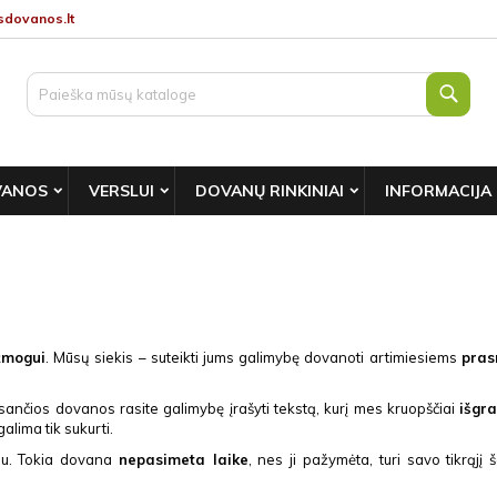
dovanos.lt
Paie
VANOS
VERSLUI
DOVANŲ RINKINIAI
INFORMACIJA
žmogui
. Mūsų siekis – suteikti jums galimybę dovanoti artimiesiems
pras
ančios dovanos rasite galimybę įrašyti tekstą, kurį mes kruopščiai
išgr
alima tik sukurti.
umu. Tokia dovana
nepasimeta laike
, nes ji pažymėta, turi savo tikrąjį 