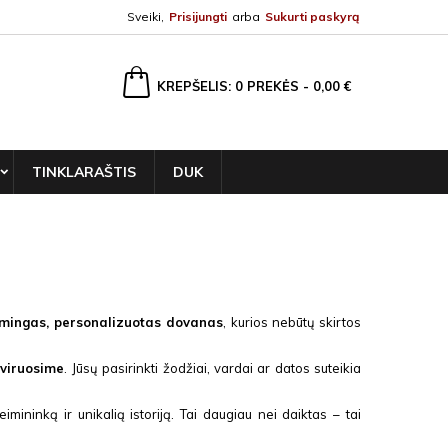
Sveiki,
Prisijungti
arba
Sukurti paskyrą
ška
KREPŠELIS
0
PREKĖS -
0,00 €
TINKLARAŠTIS
DUK
mingas, personalizuotas dovanas
, kurios nebūtų skirtos
aviruosime
. Jūsų pasirinkti žodžiai, vardai ar datos suteikia
šeimininką ir unikalią istoriją. Tai daugiau nei daiktas – tai