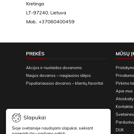
Kretinga
LT-97240, Lietuva
Mob.: +37060400459
PREKĖS
MŪSŲ 
Akcijos ir nuolaidos dovanoms
Pristatym
Naujos dovanos – naujausios idėjos
Privatumo 
Populiariausios dovanos – klientų favoritai
Pirkimo ta
Apie mus
Atsiskait
Kontaktai 
Svetainės
Slapukai
Parduotu
Šioje svetainėje naudojami slapukai, siekiant
DUK
pagerinti jūsų naršymo patirtį.