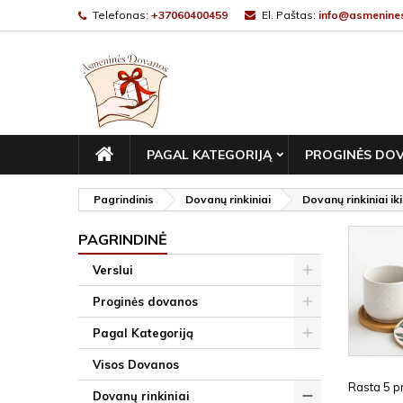
Telefonas:
+37060400459
El. Paštas:
info@asmenines
PAGRINDINIS
PAGAL KATEGORIJĄ
PROGINĖS DO
Pagrindinis
Dovanų rinkiniai
Dovanų rinkiniai iki
PAGRINDINĖ
Verslui
Proginės dovanos
Pagal Kategoriją
Visos Dovanos
Rasta 5 pr
Dovanų rinkiniai