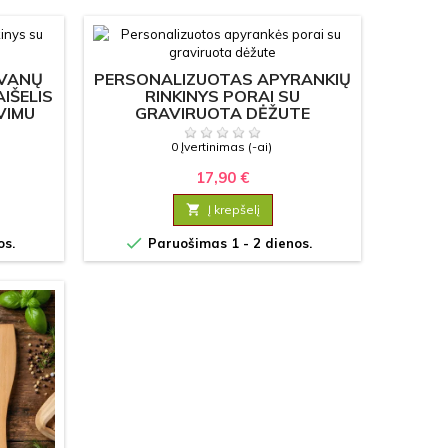
OVANŲ
PERSONALIZUOTAS APYRANKIŲ
AIŠELIS
RINKINYS PORAI SU
VIMU
GRAVIRUOTA DĖŽUTE
0 Įvertinimas (-ai)
17,90 €

Į krepšelį

os.
Paruošimas 1 - 2 dienos.