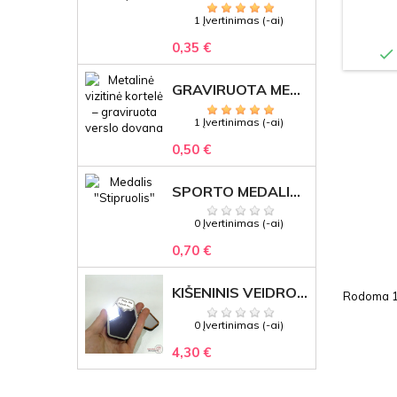
1 Įvertinimas (-ai)
0,35 €

GRAVIRUOTA METALINĖ VIZITINĖ KORTELĖ SU LOGOTIPU – REPREZENTACINĖ VERSLO DOVANA
1 Įvertinimas (-ai)
0,50 €
SPORTO MEDALIS "STIPRUOLIS" SU GRAVIRUOTU TEKSTU
0 Įvertinimas (-ai)
0,70 €
KIŠENINIS VEIDRODĖLIS
Rodoma 1-
0 Įvertinimas (-ai)
4,30 €