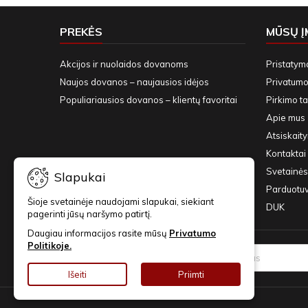
PREKĖS
MŪSŲ 
Akcijos ir nuolaidos dovanoms
Pristatym
Naujos dovanos – naujausios idėjos
Privatumo 
Populiariausios dovanos – klientų favoritai
Pirkimo ta
Apie mus
Atsiskait
Kontaktai 
Svetainės
Slapukai
Parduotu
Šioje svetainėje naudojami slapukai, siekiant
DUK
pagerinti jūsų naršymo patirtį.
Daugiau informacijos rasite mūsų
Privatumo
Politikoje.
NAUJIENLAIŠKIAI
Išeiti
Priimti