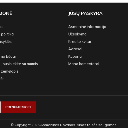
ĮMONĖ
JŪSŲ PASKYRA
as
Asmeninė informacija
politika
Užsakymai
isyklės
Kredito kvitai
Adresai
ymo būdai
Kuponai
– susisiekite su mumis
Mano komentarai
 žemėlapis
vės
© Copyright 2026 Asmeninės Dovanos. Visos teisės saugomos.