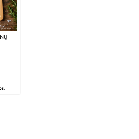
ANŲ
os.