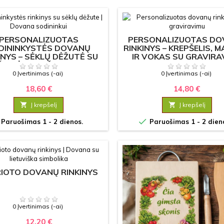
PERSONALIZUOTAS
PERSONALIZUOTAS D
DININKYSTĖS DOVANŲ
RINKINYS – KREPŠELIS, M
INYS – SĖKLŲ DĖŽUTĖ SU
IR VOKAS SU GRAVIRA
ŠTINĖMIS IR ŽYMEKLIAIS
0 Įvertinimas (-ai)
0 Įvertinimas (-ai)
18,60 €
14,80 €

Į krepšelį

Į krepšelį

Paruošimas 1 - 2 dienos.
Paruošimas 1 - 2 dien
IOTO DOVANŲ RINKINYS
0 Įvertinimas (-ai)
12,20 €