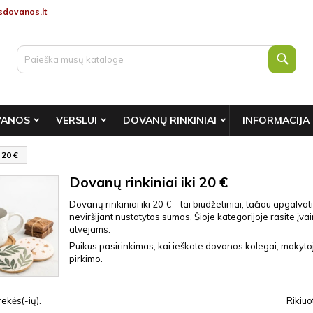
dovanos.lt
Paie
VANOS
VERSLUI
DOVANŲ RINKINIAI
INFORMACIJA
 20 €
Dovanų rinkiniai iki 20 €
Dovanų rinkiniai iki 20 € – tai biudžetiniai, tačiau apgalvo
neviršijant nustatytos sumos. Šioje kategorijoje rasite įva
atvejams.
Puikus pasirinkimas, kai ieškote dovanos kolegai, mokyto
pirkimo.
ekės(-ių).
Rikiuo