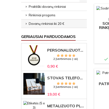
Praktiški dovanų rinkiniai
Rinkiniai progoms
SO
Dovanų rinkiniai iki 20 €
RINK
PIR
GERIAUSIAI PARDUODAMOS
PERSONALIZUOTAS MEDALIS "1" SU GRAVIRUOTU TEKSTU

2 Įvertinimas (-ai)
0,90 €
STOVAS TELEFONAMS KLASEI (27 VIETOS) – GRAVIRUOJAMAS ORGANIZATORIUS
PATR
3 Įvertinimas (-ai)
19,00 €
METALIZUOTO PLASTIKO ETIKETĖS SU GRAVIRUOTU TEKSTU -LOGOTIPU