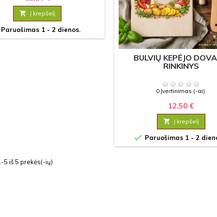

Į krepšelį
Paruošimas 1 - 2 dienos.
BULVIŲ KEPĖJO DOV
RINKINYS
0 Įvertinimas (-ai)
12,50 €

Į krepšelį

Paruošimas 1 - 2 dien
5 iš 5 prekės(-ių)