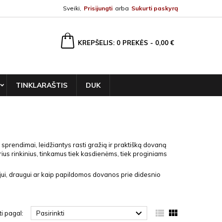
Sveiki,
Prisijungti
arba
Sukurti paskyrą
ška
KREPŠELIS
0
PREKĖS -
0,00 €
TINKLARAŠTIS
DUK
ti sprendimai, leidžiantys rasti gražią ir praktišką dovaną
irius rinkinius, tinkamus tiek kasdienėms, tiek proginiams
jui, draugui ar kaip papildomos dovanos prie didesnio



ti pagal:
Pasirinkti