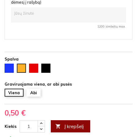
dėmesį į rašybą)
1200 simbolių max.
Spalva
Mėlyna
Raudona
Juoda
Auksinė
Graviruojama viena, ar abi pusės
Viena
Abi
0,50 €
Į krepšelį

Kiekis