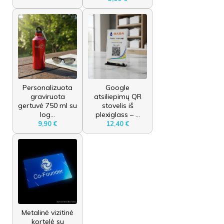
Personalizuota
Google
graviruota
atsiliepimų QR
gertuvė 750 ml su
stovelis iš
log...
plexiglass – ...
9,90 €
12,40 €
Metalinė vizitinė
kortelė su