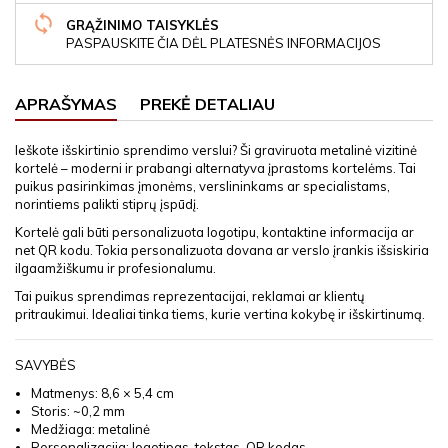
GRĄŽINIMO TAISYKLĖS
PASPAUSKITE ČIA DĖL PLATESNĖS INFORMACIJOS
APRAŠYMAS
PREKĖ DETALIAU
Ieškote išskirtinio sprendimo verslui? Ši graviruota metalinė vizitinė
kortelė – moderni ir prabangi alternatyva įprastoms kortelėms. Tai
puikus pasirinkimas įmonėms, verslininkams ar specialistams,
norintiems palikti stiprų įspūdį.
Kortelė gali būti personalizuota logotipu, kontaktine informacija ar
net QR kodu. Tokia personalizuota dovana ar verslo įrankis išsiskiria
ilgaamžiškumu ir profesionalumu.
Tai puikus sprendimas reprezentacijai, reklamai ar klientų
pritraukimui. Idealiai tinka tiems, kurie vertina kokybę ir išskirtinumą.
SAVYBĖS
Matmenys: 8,6 × 5,4 cm
Storis: ~0,2 mm
Medžiaga: metalinė
Personalizacija: logotipas, tekstas, QR kodas