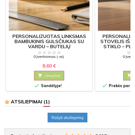
PERSONALIZUOTAS LINKSMAS
PERSONALIZ
BAMBUKINIS GULSČIUKAS SU
STOVELIS IŠ 
VARDU – BUTELIŲ
STIKLO – PL
ATIDARYTUVAS 2IN1
LAI
0 Įvertinimas (-ai)
0 Įvert
8,60 €
7

Į krepšelį



Sandėlyje!
Prekės paruoš
ATSILIEPIMAI
(1)
Rašyti atsiliepimą