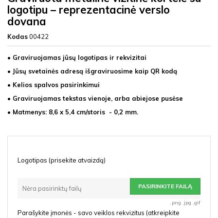
logotipu – reprezentacinė verslo
dovana
Kodas
00422
• Graviruojamas jūsų logotipas ir rekvizitai
• Jūsų svetainės adresą išgraviruosime kaip QR kodą
• Kelios spalvos pasirinkimui
• Graviruojamas tekstas vienoje, arba abiejose pusėse
• Matmenys: 8,6 x 5,4 cm/storis - 0,2 mm.
Logotipas (prisekite atvaizdą)
PASIRINKITE FAILĄ
Nėra pasirinktų failų
.png .jpg .gif
Parašykite įmonės - savo veiklos rekvizitus (atkreipkite