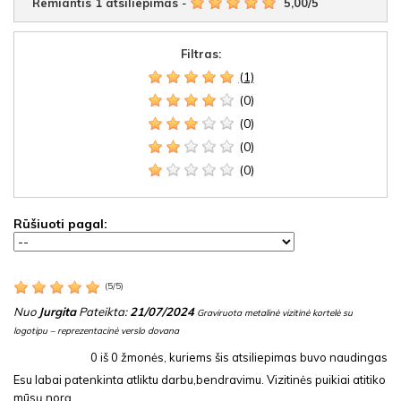
Remiantis
1
atsiliepimas
-
5,00
/
5
Filtras:
(1)
(0)
(0)
(0)
(0)
Rūšiuoti pagal:
(
5
/
5
)
Nuo
Jurgita
Pateikta:
21/07/2024
Graviruota metalinė vizitinė kortelė su
logotipu – reprezentacinė verslo dovana
0
iš
0
žmonės, kuriems šis atsiliepimas buvo naudingas
Esu labai patenkinta atliktu darbu,bendravimu. Vizitinės puikiai atitiko
mūsų norą.