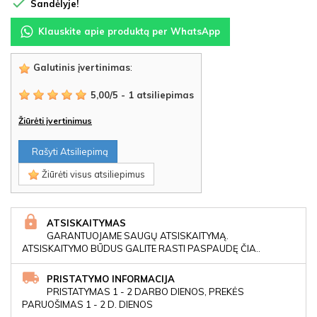

Sandėlyje!
Klauskite apie produktą per WhatsApp
Galutinis įvertinimas
:
5,00
/
5
-
1
atsiliepimas
Žiūrėti įvertinimus
Rašyti Atsiliepimą
Žiūrėti visus atsiliepimus
ATSISKAITYMAS
GARANTUOJAME SAUGŲ ATSISKAITYMĄ.
ATSISKAITYMO BŪDUS GALITE RASTI PASPAUDĘ ČIA..
PRISTATYMO INFORMACIJA
PRISTATYMAS 1 - 2 DARBO DIENOS, PREKĖS
PARUOŠIMAS 1 - 2 D. DIENOS