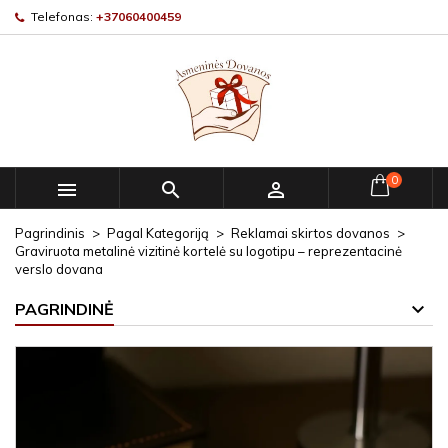
Telefonas:
+37060400459
0



Pagrindinis
Pagal Kategoriją
Reklamai skirtos dovanos
Graviruota metalinė vizitinė kortelė su logotipu – reprezentacinė
verslo dovana
PAGRINDINĖ