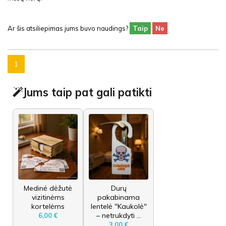
Ar šis atsiliepimas jums buvo naudings?
Taip
Ne
1
Jums taip pat gali patikti
Medinė dėžutė
Durų
vizitinėms
pakabinama
kortelėms
lentelė "Kaukolė"
– netrukdyti ...
6,00 €
3,00 €