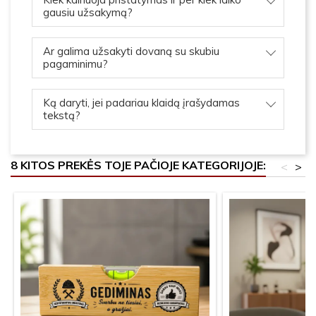
gausiu užsakymą?
Ar galima užsakyti dovaną su skubiu
pagaminimu?
Ką daryti, jei padariau klaidą įrašydamas
tekstą?
8 KITOS PREKĖS TOJE PAČIOJE KATEGORIJOJE:
<
>