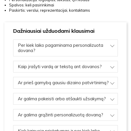
Spalvos: keli pasirinkimai
Paskirtis: verslui, reprezentacijai, kontaktams
Dažniausiai užduodami klausimai
Per kiek laiko pagaminama personalizuota
dovana?
Kaip įrašyti vardą ar tekstą ant dovanos?
Ar prieš gamybą gausiu dizaino patvirtinimą?
Ar galima pakeisti arba atšaukti užsakymą?
Ar galima grąžinti personalizuotą dovaną?
Kiek kainuoja pristatymas ir per kiek laiko