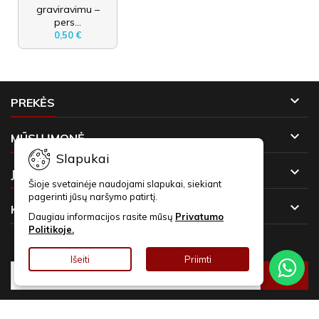
graviravimu –
pers...
0,50 €

PREKĖS

MŪSŲ ĮMONĖ
Slapukai

JŪSŲ PASKYRA
Šioje svetainėje naudojami slapukai, siekiant
pagerinti jūsų naršymo patirtį.

KONTAKTAI
Daugiau informacijos rasite mūsų
Privatumo
Politikoje.
NAUJIENLAIŠKIAI
Išeiti
Priimti
© Copyright 2026 Asmeninės Dovanos. Visos teisės saugomos.