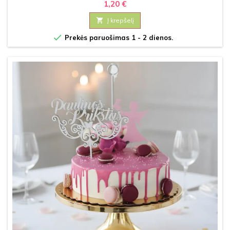
1,20 €

Į krepšelį

Prekės paruošimas 1 - 2 dienos.