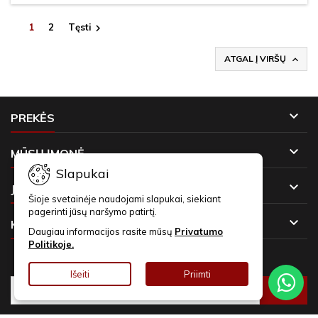
1
2
Tęsti

ATGAL Į VIRŠŲ


PREKĖS

MŪSŲ ĮMONĖ
Slapukai

JŪSŲ PASKYRA
Šioje svetainėje naudojami slapukai, siekiant
pagerinti jūsų naršymo patirtį.

KONTAKTAI
Daugiau informacijos rasite mūsų
Privatumo
Politikoje.
NAUJIENLAIŠKIAI
Išeiti
Priimti