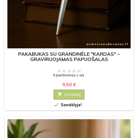
PAKABUKAS SU GRANDINĖLE "KARDAS" –
GRAVIRUOJAMAS PAPUOŠALAS
0 Įvertinimas (-ai)
9,50 €

Į krepšelį

Sandėlyje!