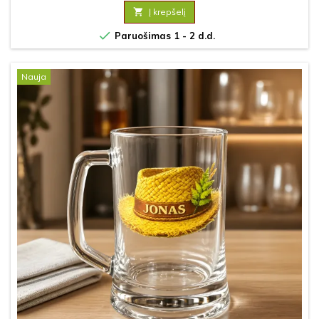

Į krepšelį

Paruošimas 1 - 2 d.d.
Nauja