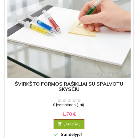
ŠVIRKŠTO FORMOS RAŠIKLIAI SU SPALVOTU
SKYSČIU
0 Įvertinimas (-ai)
1,70 €

Į krepšelį

Sandėlyje!