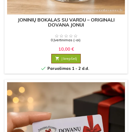
JONINIŲ BOKALAS SU VARDU – ORIGINALI
DOVANA JONUI
0 Įvertinimas (-ai)
10,00 €

Į krepšelį

Paruošimas 1 - 2 d.d.