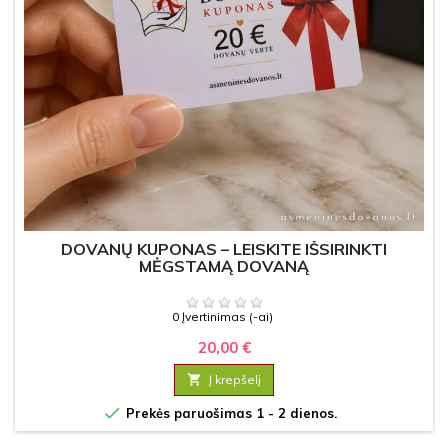
DOVANŲ KUPONAS – LEISKITE IŠSIRINKTI
MĖGSTAMĄ DOVANĄ
0 Įvertinimas (-ai)
20,00 €

Į krepšelį

Prekės paruošimas 1 - 2 dienos.