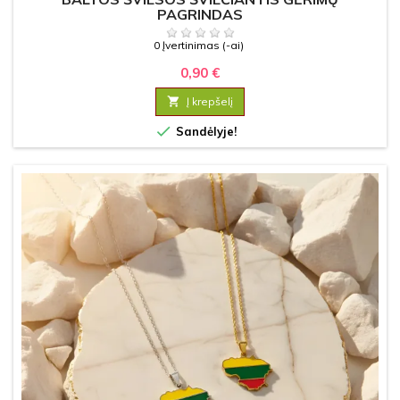
PAGRINDAS
0 Įvertinimas (-ai)
0,90 €

Į krepšelį

Sandėlyje!