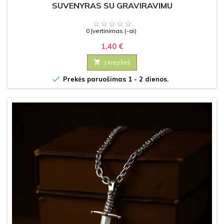
SUVENYRAS SU GRAVIRAVIMU
0 Įvertinimas (-ai)
1,40 €

Į krepšelį

Prekės paruošimas 1 - 2 dienos.