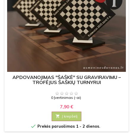
APDOVANOJIMAS "ŠAŠKĖ" SU GRAVIRAVIMU –
TROFĖJUS ŠAŠKIŲ TURNYRUI
0 Įvertinimas (-ai)
7,90 €

Į krepšelį

Prekės paruošimas 1 - 2 dienos.