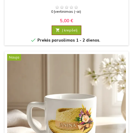
0 Įvertinimas (-ai)
5,00 €

Į krepšelį

Prekės paruošimas 1 - 2 dienos.
Nauja