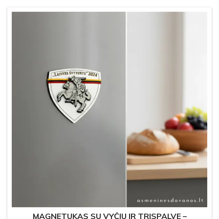
MAGNETUKAS SU VYČIU IR TRISPALVE –