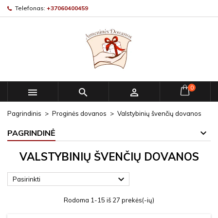
Telefonas:
+37060400459
0



Pagrindinis
Proginės dovanos
Valstybinių švenčių dovanos
PAGRINDINĖ
VALSTYBINIŲ ŠVENČIŲ DOVANOS

Pasirinkti
Rodoma 1-15 iš 27 prekės(-ių)