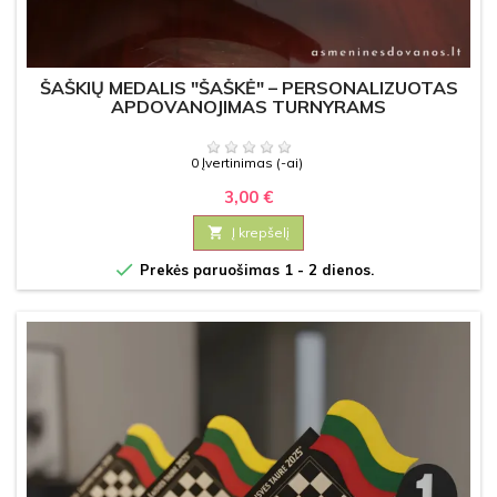
ŠAŠKIŲ MEDALIS "ŠAŠKĖ" – PERSONALIZUOTAS
APDOVANOJIMAS TURNYRAMS
0 Įvertinimas (-ai)
3,00 €

Į krepšelį

Prekės paruošimas 1 - 2 dienos.