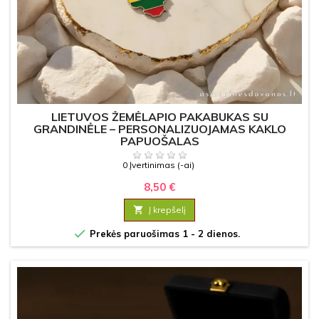
LIETUVOS ŽEMĖLAPIO PAKABUKAS SU
GRANDINĖLE – PERSONALIZUOJAMAS KAKLO
PAPUOŠALAS
0 Įvertinimas (-ai)
8,50 €

Į krepšelį

Prekės paruošimas 1 - 2 dienos.