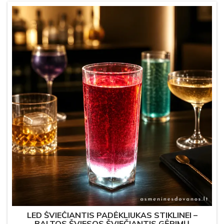
LED ŠVIEČIANTIS PADĖKLIUKAS STIKLINEI –
BALTOS ŠVIESOS ŠVIEČIANTIS GĖRIMŲ