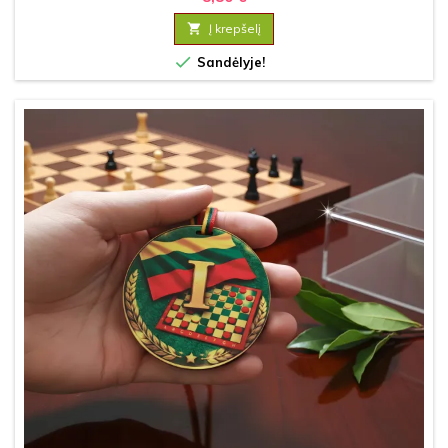

Į krepšelį

Sandėlyje!