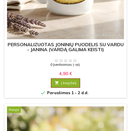
PERSONALIZUOTAS JONINIŲ PUODELIS SU VARDU
- JANINA (VARDĄ GALIMA KEISTI)
0 Įvertinimas (-ai)
4,90 €

Į krepšelį

Paruošimas 1 - 2 d.d.
Nauja