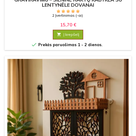
LENTYNĖLE DOVANAI
2 Įvertinimas (-ai)
15,70 €

Į krepšelį

Prekės paruošimas 1 - 2 dienos.