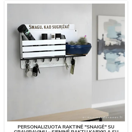
PERSONALIZUOTA RAKTINĖ "SNAIGĖ" SU
GRAVIRAVIMU – SIENINĖ RAKTŲ KABYKLA SU