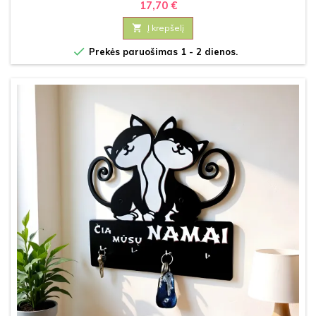
17,70 €

Į krepšelį

Prekės paruošimas 1 - 2 dienos.