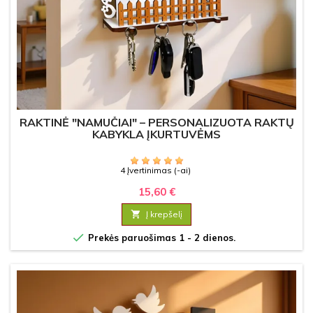
RAKTINĖ "NAMUČIAI" – PERSONALIZUOTA RAKTŲ
KABYKLA ĮKURTUVĖMS
4 Įvertinimas (-ai)
15,60 €

Į krepšelį

Prekės paruošimas 1 - 2 dienos.