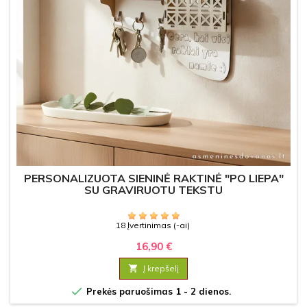
PERSONALIZUOTA SIENINĖ RAKTINĖ "PO LIEPA"
SU GRAVIRUOTU TEKSTU
18 Įvertinimas (-ai)
16,90 €

Į krepšelį

Prekės paruošimas 1 - 2 dienos.