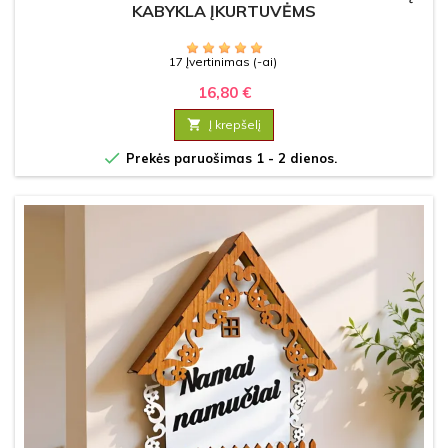
KABYKLA ĮKURTUVĖMS
17 Įvertinimas (-ai)
16,80 €

Į krepšelį

Prekės paruošimas 1 - 2 dienos.