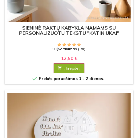
SIENINĖ RAKTŲ KABYKLA NAMAMS SU
PERSONALIZUOTU TEKSTU "KATINIUKAI"
10 Įvertinimas (-ai)
12,50 €

Į krepšelį

Prekės paruošimas 1 - 2 dienos.