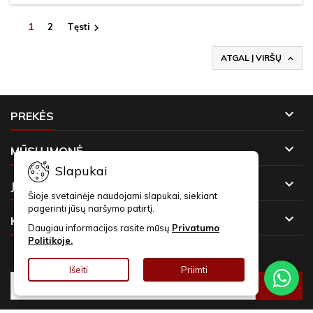
1
2
Tęsti

ATGAL Į VIRŠŲ


PREKĖS

MŪSŲ ĮMONĖ
Slapukai

JŪSŲ PASKYRA
Šioje svetainėje naudojami slapukai, siekiant
pagerinti jūsų naršymo patirtį.

KONTAKTAI
Daugiau informacijos rasite mūsų
Privatumo
Politikoje.
NAUJIENLAIŠKIAI
Išeiti
Priimti