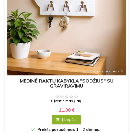
MEDINĖ RAKTŲ KABYKLA "SODŽIUS" SU
GRAVIRAVIMU
0 Įvertinimas (-ai)
11,00 €

Į krepšelį

Prekės paruošimas 1 - 2 dienos.