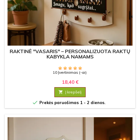
RAKTINĖ "VASARIS" – PERSONALIZUOTA RAKTŲ
KABYKLA NAMAMS
10 Įvertinimas (-ai)
18,40 €

Į krepšelį

Prekės paruošimas 1 - 2 dienos.