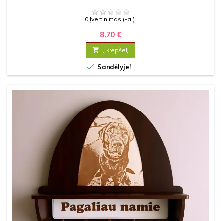
0 Įvertinimas (-ai)
8,70 €

Į krepšelį

Sandėlyje!