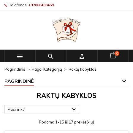
Telefonas:
+37060400459
0



Pagrindinis
Pagal Kategoriją
Raktų kabyklos
PAGRINDINĖ
RAKTŲ KABYKLOS

Pasirinkti
Rodoma 1-15 iš 17 prekės(-ių)