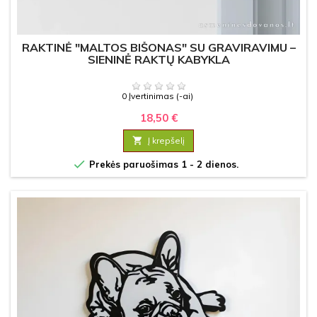
RAKTINĖ "MALTOS BIŠONAS" SU GRAVIRAVIMU –
SIENINĖ RAKTŲ KABYKLA
0 Įvertinimas (-ai)
18,50 €

Į krepšelį

Prekės paruošimas 1 - 2 dienos.