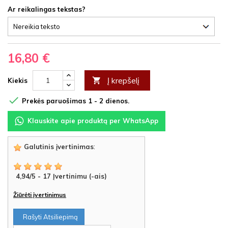
Ar reikalingas tekstas?
16,80 €
Į krepšelį

Kiekis

Prekės paruošimas 1 - 2 dienos.
Klauskite apie produktą per WhatsApp
Galutinis įvertinimas
:
4,94
/
5
-
17
Įvertinimu (-ais)
Žiūrėti įvertinimus
Rašyti Atsiliepimą