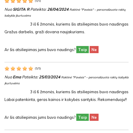
(
5
/
5
)
Nuo
SIGITA R
Pateikta:
26/04/2024
Raktinė "Pavėsis" – personalizuota raktų
kabykla įkurtuvėms
3
iš
6
žmonės, kuriems šis atsiliepimas buvo naudingas
Gražus darbelis, graži dovana naujakuriams.
Ar šis atsiliepimas jums buvo naudings?
Taip
Ne
(
5
/
5
)
Nuo
Ema
Pateikta:
25/03/2024
Raktinė "Pavėsis" – personalizuota raktų kabykla
įkurtuvėms
3
iš
6
žmonės, kuriems šis atsiliepimas buvo naudingas
Labai patenkinta, geras kainos ir kokybės santykis. Rekomenduoju!!
Ar šis atsiliepimas jums buvo naudings?
Taip
Ne