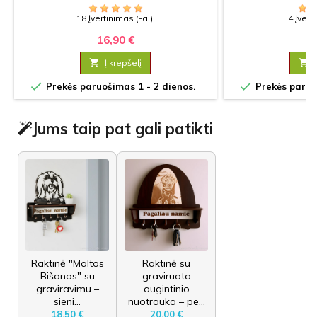
18 Įvertinimas (-ai)
4 Įvert
16,90 €
15

Į krepšelį



Prekės paruošimas 1 - 2 dienos.
Prekės paruoš
Jums taip pat gali patikti
Raktinė "Maltos
Raktinė su
Bišonas" su
graviruota
graviravimu –
augintinio
sieni...
nuotrauka – pe...
18,50 €
20,00 €