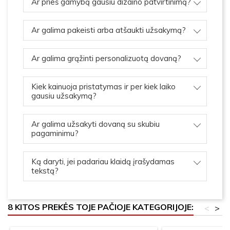
Ar prieš gamybą gausiu dizaino patvirtinimą?
Ar galima pakeisti arba atšaukti užsakymą?
Ar galima grąžinti personalizuotą dovaną?
Kiek kainuoja pristatymas ir per kiek laiko
gausiu užsakymą?
Ar galima užsakyti dovaną su skubiu
pagaminimu?
Ką daryti, jei padariau klaidą įrašydamas
tekstą?
8 KITOS PREKĖS TOJE PAČIOJE KATEGORIJOJE:
<
>