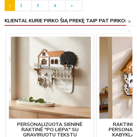
1
2
3
4
>
KLIENTAI, KURIE PIRKO ŠIĄ PREKĘ TAIP PAT PIRKO:
>
<
PERSONALIZUOTA SIENINĖ
RAKTINĖ 
RAKTINĖ "PO LIEPA" SU
PERSONAL
GRAVIRUOTU TEKSTU
KABYKLA