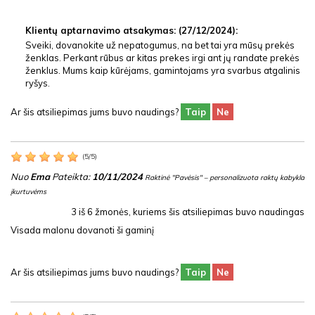
Klientų aptarnavimo atsakymas: (27/12/2024):
Sveiki, dovanokite už nepatogumus, na bet tai yra mūsų prekės
ženklas. Perkant rūbus ar kitas prekes irgi ant jų randate prekės
ženklus. Mums kaip kūrėjams, gamintojams yra svarbus atgalinis
ryšys.
Ar šis atsiliepimas jums buvo naudings?
Taip
Ne
(
5
/
5
)
Nuo
Ema
Pateikta:
10/11/2024
Raktinė "Pavėsis" – personalizuota raktų kabykla
įkurtuvėms
3
iš
6
žmonės, kuriems šis atsiliepimas buvo naudingas
Visada malonu dovanoti ši gaminį
Ar šis atsiliepimas jums buvo naudings?
Taip
Ne