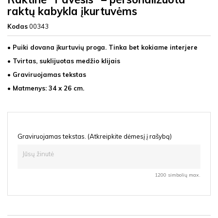
raktų kabykla įkurtuvėms
Kodas
00343
• Puiki dovana įkurtuvių proga. Tinka bet kokiame interjere
• Tvirtas, suklijuotas medžio klijais
• Graviruojamas tekstas
• Matmenys: 34 x 26 cm.
Graviruojamas tekstas. (Atkreipkite dėmesį į rašybą)
1200 simbolių max.