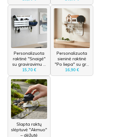
Personalizuota
Personalizuota
raktinė "Snaigė"
sieninė raktinė
su graviravimu ...
"Po liepa" su gr...
15,70 €
16,90 €
Slapta raktų
slėptuvė "Akmuo"
– dėžutė