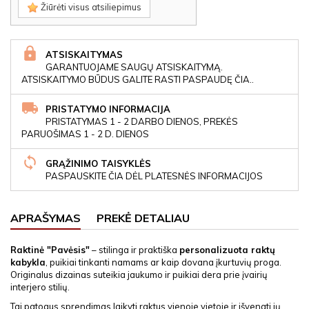
Žiūrėti visus atsiliepimus
ATSISKAITYMAS
GARANTUOJAME SAUGŲ ATSISKAITYMĄ.
ATSISKAITYMO BŪDUS GALITE RASTI PASPAUDĘ ČIA..
PRISTATYMO INFORMACIJA
PRISTATYMAS 1 - 2 DARBO DIENOS, PREKĖS
PARUOŠIMAS 1 - 2 D. DIENOS
GRĄŽINIMO TAISYKLĖS
PASPAUSKITE ČIA DĖL PLATESNĖS INFORMACIJOS
APRAŠYMAS
PREKĖ DETALIAU
Raktinė "Pavėsis"
– stilinga ir praktiška
personalizuota raktų
kabykla
, puikiai tinkanti namams ar kaip dovana įkurtuvių proga.
Originalus dizainas suteikia jaukumo ir puikiai dera prie įvairių
interjero stilių.
Tai patogus sprendimas laikyti raktus vienoje vietoje ir išvengti jų