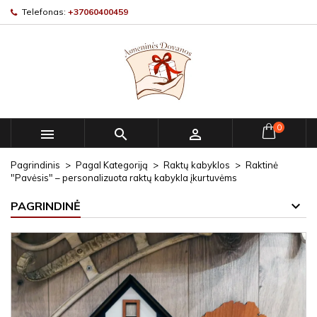
Telefonas:
+37060400459
0



Pagrindinis
Pagal Kategoriją
Raktų kabyklos
Raktinė
"Pavėsis" – personalizuota raktų kabykla įkurtuvėms
PAGRINDINĖ