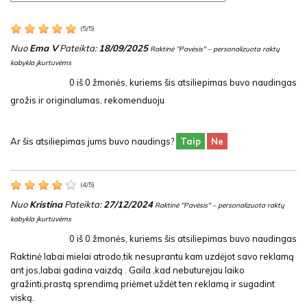
(
5
/
5
)
Nuo
Ema V
Pateikta:
18/09/2025
Raktinė "Pavėsis" – personalizuota raktų
kabykla įkurtuvėms
0
iš
0
žmonės, kuriems šis atsiliepimas buvo naudingas
grožis ir originalumas, rekomenduoju
Ar šis atsiliepimas jums buvo naudings?
Taip
Ne
(
4
/
5
)
Nuo
Kristina
Pateikta:
27/12/2024
Raktinė "Pavėsis" – personalizuota raktų
kabykla įkurtuvėms
0
iš
0
žmonės, kuriems šis atsiliepimas buvo naudingas
Raktinė labai mielai atrodo,tik nesuprantu kam uzdėjot savo reklamą
ant jos,labai gadina vaizdą . Gaila ,kad nebuturejau laiko
gražinti,prastą sprendimą priėmet uždėt ten reklamą ir sugadint
viską.