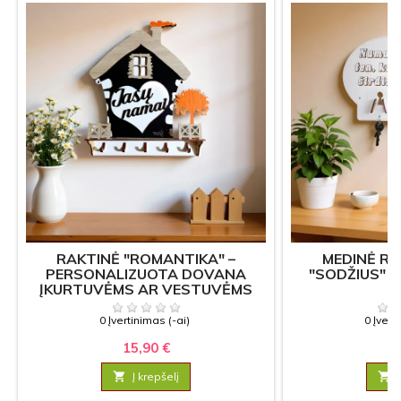
RAKTINĖ "ROMANTIKA" –
MEDINĖ R
PERSONALIZUOTA DOVANA
"SODŽIUS" 
ĮKURTUVĖMS AR VESTUVĖMS
0 Įvertinimas (-ai)
0 Įvert
15,90 €
11

Į krepšelį
