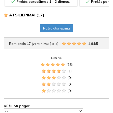


Prekės paruošimas 1 - 2 dienos.
Prekės paruoš
ATSILIEPIMAI
(17)
Rašyti atsiliepimą
Remiantis
17
Įvertinimu (-ais)
-
4,94
/
5
Filtras:
(16)
(1)
(0)
(0)
(0)
Rūšiuoti pagal: