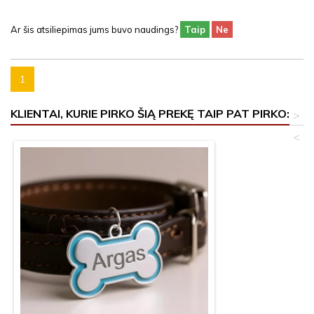
Ar šis atsiliepimas jums buvo naudings?
Taip
Ne
1
KLIENTAI, KURIE PIRKO ŠIĄ PREKĘ TAIP PAT PIRKO:
>
<