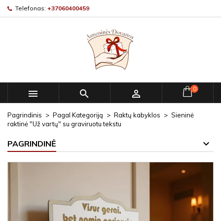
Telefonas:
+37060400459
0



Pagrindinis
Pagal Kategoriją
Raktų kabyklos
Sieninė
raktinė "Už vartų" su graviruotu tekstu
PAGRINDINĖ