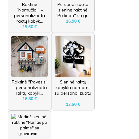
Raktinė
Personalizuota
"Namučiai" –
sieninė raktinė
personalizuota
"Po liepa" su gr...
raktų kabyk...
16,90 €
15,60 €
Raktinė "Pavėsis"
Sieninė raktų
– personalizuota
kabykla namams
raktų kabykl...
su personalizuotu
...
16,80 €
12,50 €