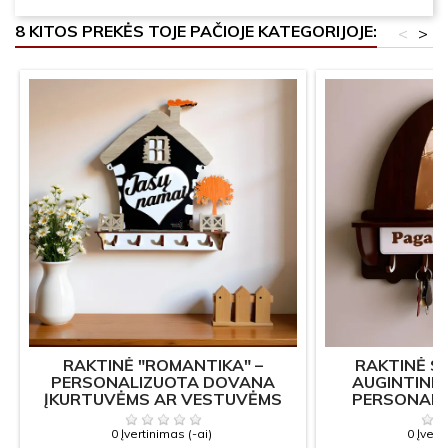
8 KITOS PREKĖS TOJE PAČIOJE KATEGORIJOJE:
<
>
RAKTINĖ "ROMANTIKA" –
RAKTINĖ S
PERSONALIZUOTA DOVANA
AUGINTINI
ĮKURTUVĖMS AR VESTUVĖMS
PERSONALI
RAKTŲ KABY
0 Įvertinimas (-ai)
0 Įvert