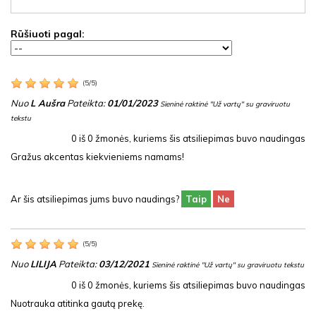
Rūšiuoti pagal:
(
5
/
5
)
Nuo
L Aušra
Pateikta:
01/01/2023
Sieninė raktinė "Už vartų" su graviruotu
tekstu
0
iš
0
žmonės, kuriems šis atsiliepimas buvo naudingas
Gražus akcentas kiekvieniems namams!
Ar šis atsiliepimas jums buvo naudings?
Taip
Ne
(
5
/
5
)
Nuo
LILIJA
Pateikta:
03/12/2021
Sieninė raktinė "Už vartų" su graviruotu tekstu
0
iš
0
žmonės, kuriems šis atsiliepimas buvo naudingas
Nuotrauka atitinka gautą prekę.