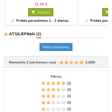
15,90 €
20

Į krepšelį



Prekės paruošimas 1 - 2 dienos.
Prekės paruoš
ATSILIEPIMAI
(2)
Rašyti atsiliepimą
Remiantis
2
Įvertinimu (-ais)
-
5,00
/
5
Filtras:
(2)
(0)
(0)
(0)
(0)