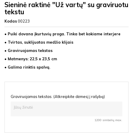
Sieninė raktinė "Už vartų" su graviruotu
tekstu
Kodas
00223
• Puiki dovana įkurtuvių proga. Tinka bet kokiame interjere
• Tvirtas, suklijuotas medžio klijais
• Graviruojamas tekstas
• Matmenys: 22,5 x 23,5 cm
• Galima rinktis spalvą.
Graviruojamas tekstas. (Atkreipkite dėmesį į rašybą)
1200 simbolių max.