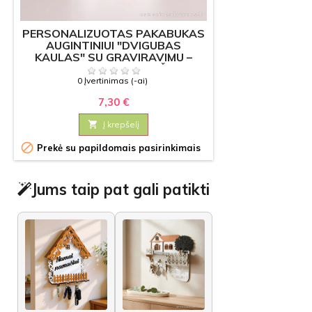
PERSONALIZUOTAS PAKABUKAS
AUGINTINIUI "DVIGUBAS
KAULAS" SU GRAVIRAVIMU –
VARDINIS PAKABUKAS ŠUNIUI
0 Įvertinimas (-ai)
7,30 €

Į krepšelį

Prekė su papildomais pasirinkimais
Jums taip pat gali patikti