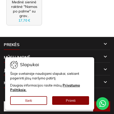
Medinė sieninė
raktinė "Namas
po palme" su
grav...
17,70 €

PREKĖS

MŪSŲ ĮMONĖ
Slapukai

JŪSŲ PASKYRA
Šioje svetainėje naudojami slapukai, siekiant
pagerinti jūsų naršymo patirtį.

KONTAKTAI
Daugiau informacijos rasite mūsų
Privatumo
Politikoje.
NAUJIENLAIŠKIAI
Išeiti
Priimti