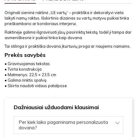
Originali sieninė raktinė „Už vartų“ – praktiška ir dekoratyvi vieta
laikyti namų raktus. Išskirtinis dizainas su vartų motyvu puikiai tinka
prieškambario ar koridoriaus interjerui.
Raktinėje galima išgraviruoti jūsų pasirinktą tekstą, todėl ji tampa dar
asmeniškesnė ir puikiai tinka kaip dovana.
Tai stilinga ir praktiška dovana įkurtuvių proga ar naujiems namams.
Prekės savybės
• Graviruojamas tekstas
• Tvirta konstrukcija
• Matmenys: 22,5 × 23,5 cm
• Galima rinktis spalvą
• Skirta naudoti vidaus patalpose
Dažniausiai užduodami klausimai
Per kiek laiko pagaminama personalizuota
dovana?