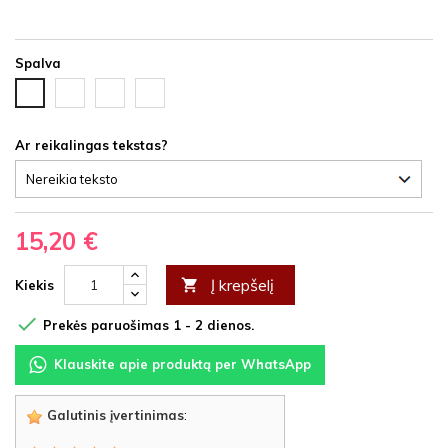
Spalva
Juoda
Ąžuolas
Vyšnia
Balta
HDF
latte
HDF
HDF
HDF
Ar reikalingas tekstas?
15,20 €
Į krepšelį

Kiekis

Prekės paruošimas 1 - 2 dienos.
Klauskite apie produktą per WhatsApp
Galutinis įvertinimas
: