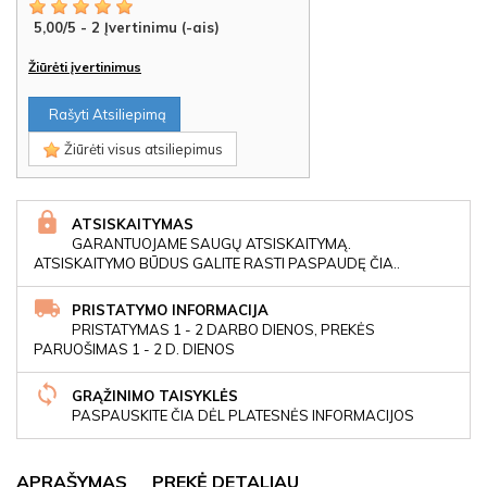
5,00
/
5
-
2
Įvertinimu (-ais)
Žiūrėti įvertinimus
Rašyti Atsiliepimą
Žiūrėti visus atsiliepimus
ATSISKAITYMAS
GARANTUOJAME SAUGŲ ATSISKAITYMĄ.
ATSISKAITYMO BŪDUS GALITE RASTI PASPAUDĘ ČIA..
PRISTATYMO INFORMACIJA
PRISTATYMAS 1 - 2 DARBO DIENOS, PREKĖS
PARUOŠIMAS 1 - 2 D. DIENOS
GRĄŽINIMO TAISYKLĖS
PASPAUSKITE ČIA DĖL PLATESNĖS INFORMACIJOS
APRAŠYMAS
PREKĖ DETALIAU