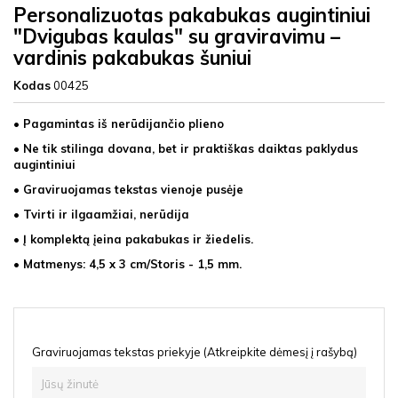
Personalizuotas pakabukas augintiniui
"Dvigubas kaulas" su graviravimu –
vardinis pakabukas šuniui
Kodas
00425
• Pagamintas iš nerūdijančio plieno
• Ne tik stilinga dovana, bet ir praktiškas daiktas paklydus
augintiniui
• Graviruojamas tekstas vienoje pusėje
• Tvirti ir ilgaamžiai, nerūdija
• Į komplektą įeina pakabukas ir žiedelis.
• Matmenys: 4,5 x 3 cm/Storis - 1,5 mm.
Graviruojamas tekstas priekyje (Atkreipkite dėmesį į rašybą)