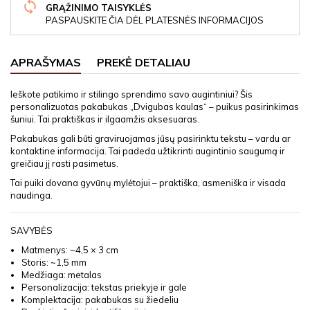
GRĄŽINIMO TAISYKLĖS
PASPAUSKITE ČIA DĖL PLATESNĖS INFORMACIJOS
APRAŠYMAS
PREKĖ DETALIAU
Ieškote patikimo ir stilingo sprendimo savo augintiniui? Šis
personalizuotas pakabukas „Dvigubas kaulas“ – puikus pasirinkimas
šuniui. Tai praktiškas ir ilgaamžis aksesuaras.
Pakabukas gali būti graviruojamas jūsų pasirinktu tekstu – vardu ar
kontaktine informacija. Tai padeda užtikrinti augintinio saugumą ir
greičiau jį rasti pasimetus.
Tai puiki dovana gyvūnų mylėtojui – praktiška, asmeniška ir visada
naudinga.
SAVYBĖS
Matmenys: ~4,5 × 3 cm
Storis: ~1,5 mm
Medžiaga: metalas
Personalizacija: tekstas priekyje ir gale
Komplektacija: pakabukas su žiedeliu