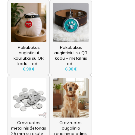
Pakabukas
Pakabukas
augintiniui
augintiniui su QR
kauliukai su QR
kodu – metalinis
kodu – ad...
ad...
6,90 €
6,90 €
Graviruotas
Graviruotas
metalinis žetonas
augalinio
25 mm su akute –
rauginimo odinis