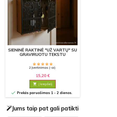
SIENINĖ RAKTINĖ "UŽ VARTŲ" SU
GRAVIRUOTU TEKSTU
2 Įvertinimas (-ai)
15,20 €

Į krepšelį

Prekės paruošimas 1 - 2 dienos.
Jums taip pat gali patikti