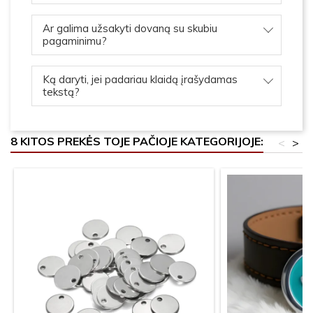
Ar galima užsakyti dovaną su skubiu
pagaminimu?
Ką daryti, jei padariau klaidą įrašydamas
tekstą?
8 KITOS PREKĖS TOJE PAČIOJE KATEGORIJOJE:
<
>