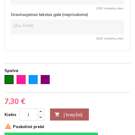
1200 simbolių max.
Graviruojamas tekstas gale (neprivaloma)
1200 simbolių max.
Spalva
Rožinė
Šviesiai
Violetinė
Žalia
mėlyna
7,30 €
Į krepšelį

Kiekis

Paskutinė prekė