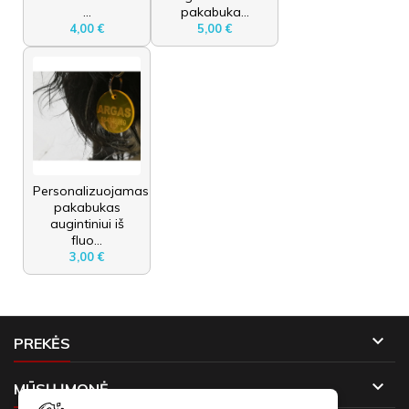
...
pakabuka...
4,00 €
5,00 €
Personalizuojamas
pakabukas
augintiniui iš
fluo...
3,00 €

PREKĖS

MŪSŲ ĮMONĖ