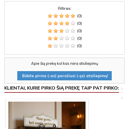
Filtras:
(0)
(0)
(0)
(0)
(0)
Apie šią prekę kol kas nėra atsiliepimų
Būkite pirma (-as) parašiusi (-ęs) atsiliepimą!
KLIENTAI, KURIE PIRKO ŠIĄ PREKĘ TAIP PAT PIRKO:
>
<