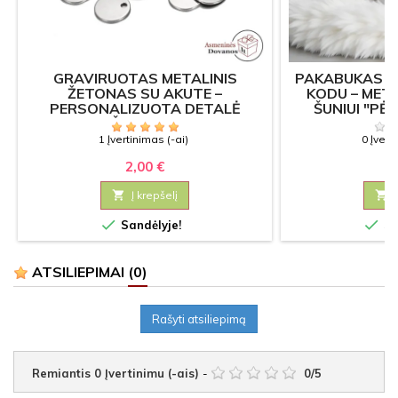
GRAVIRUOTAS METALINIS
PAKABUKAS AU
ŽETONAS SU AKUTE –
KODU – MET
PERSONALIZUOTA DETALĖ
ŠUNIUI "PĖD
PAPUOŠALAMS (15 MM)
1 Įvertinimas (-ai)
0 Įvert
2,00 €
6

Į krepšelį



Sandėlyje!
Sa
ATSILIEPIMAI
(0)
Rašyti atsiliepimą
Remiantis
0
Įvertinimu (-ais)
-
0
/
5