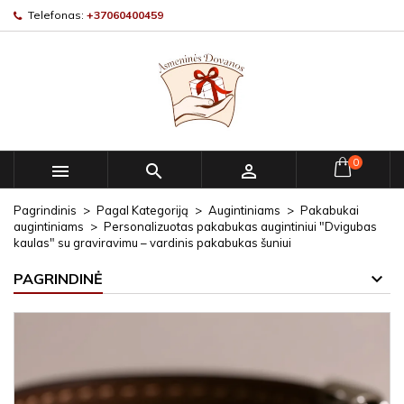
Telefonas:
+37060400459
0



Pagrindinis
Pagal Kategoriją
Augintiniams
Pakabukai
augintiniams
Personalizuotas pakabukas augintiniui "Dvigubas
kaulas" su graviravimu – vardinis pakabukas šuniui
PAGRINDINĖ