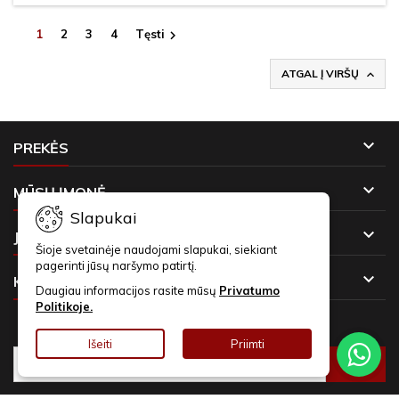
1
2
3
4
Tęsti

ATGAL Į VIRŠŲ


PREKĖS

MŪSŲ ĮMONĖ
Slapukai

JŪSŲ PASKYRA
Šioje svetainėje naudojami slapukai, siekiant
pagerinti jūsų naršymo patirtį.

KONTAKTAI
Daugiau informacijos rasite mūsų
Privatumo
Politikoje.
NAUJIENLAIŠKIAI
Išeiti
Priimti