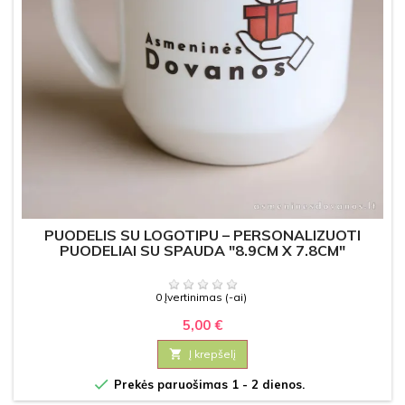
PUODELIS SU LOGOTIPU – PERSONALIZUOTI
PUODELIAI SU SPAUDA "8.9CM X 7.8CM"
0 Įvertinimas (-ai)
5,00 €

Į krepšelį

Prekės paruošimas 1 - 2 dienos.