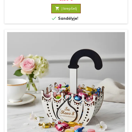

Į krepšelį

Sandėlyje!