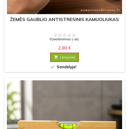
ŽEMĖS GAUBLIO ANTISTRESINIS KAMUOLIUKAS
0 Įvertinimas (-ai)
2,80 €

Į krepšelį

Sandėlyje!