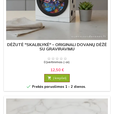
DĖŽUTĖ "SKALBLYKĖ" – ORIGINALI DOVANŲ DĖŽĖ
SU GRAVIRAVIMU
0 Įvertinimas (-ai)
12,50 €

Į krepšelį

Prekės paruošimas 1 - 2 dienos.