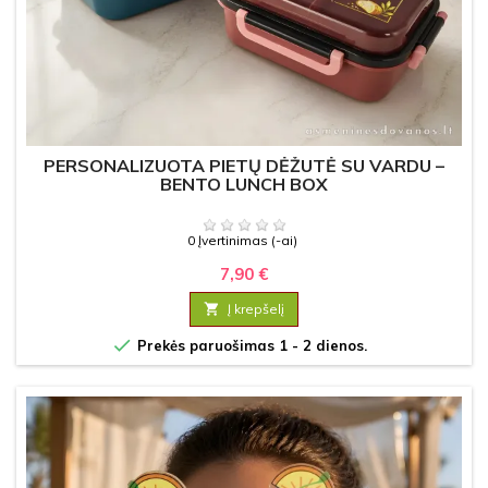
PERSONALIZUOTA PIETŲ DĖŽUTĖ SU VARDU –
BENTO LUNCH BOX
0 Įvertinimas (-ai)
7,90 €

Į krepšelį

Prekės paruošimas 1 - 2 dienos.