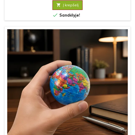

Į krepšelį

Sandėlyje!