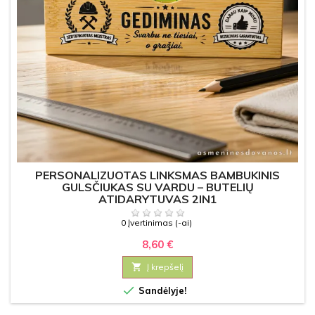
PERSONALIZUOTAS LINKSMAS BAMBUKINIS
GULSČIUKAS SU VARDU – BUTELIŲ
ATIDARYTUVAS 2IN1
0 Įvertinimas (-ai)
8,60 €

Į krepšelį

Sandėlyje!