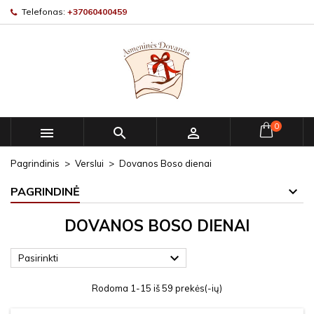
Telefonas:
+37060400459
0



Pagrindinis
Verslui
Dovanos Boso dienai
PAGRINDINĖ
DOVANOS BOSO DIENAI

Pasirinkti
Rodoma 1-15 iš 59 prekės(-ių)