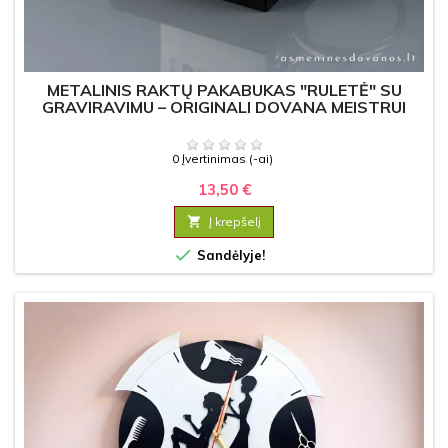
METALINIS RAKTŲ PAKABUKAS "RULETĖ" SU
GRAVIRAVIMU – ORIGINALI DOVANA MEISTRUI
0 Įvertinimas (-ai)
13,50 €

Į krepšelį

Sandėlyje!