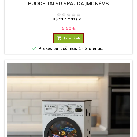
PUODELIAI SU SPAUDA ĮMONĖMS
0 Įvertinimas (-ai)
5,50 €

Į krepšelį

Prekės paruošimas 1 - 2 dienos.