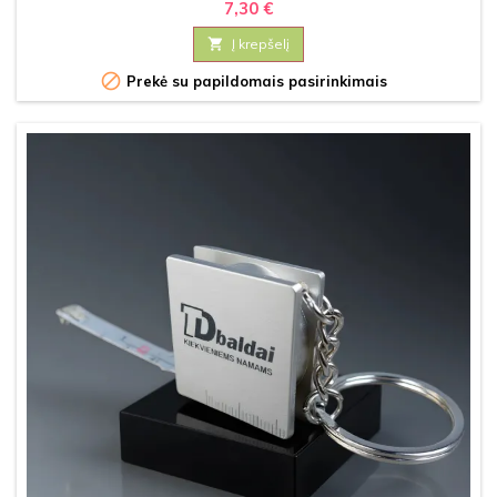
7,30 €

Į krepšelį

Prekė su papildomais pasirinkimais