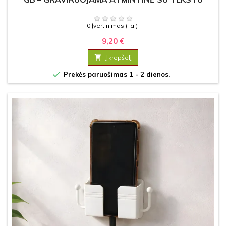
0 Įvertinimas (-ai)
9,20 €

Į krepšelį

Prekės paruošimas 1 - 2 dienos.