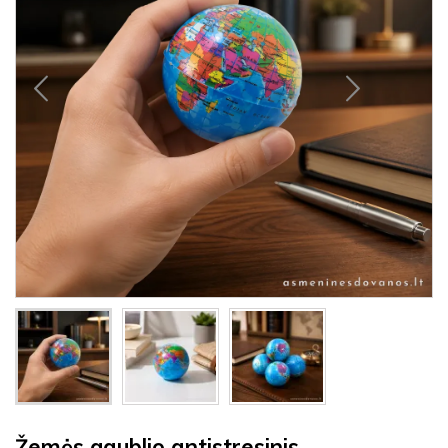
Žemės gaublio antistresinis