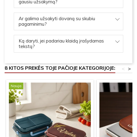
gausiu užsakymą?
Ar galima užsakyti dovaną su skubiu
pagaminimu?
Ką daryti, jei padariau klaidą įrašydamas
tekstą?
8 KITOS PREKĖS TOJE PAČIOJE KATEGORIJOJE:
<
>
Nauja