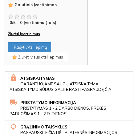
Galutinis įvertinimas
:
0
/
5
-
0
Įvertinimu (-ais)
Žiūrėti įvertinimus
Rašyti Atsiliepimą
Žiūrėti visus atsiliepimus
ATSISKAITYMAS
GARANTUOJAME SAUGŲ ATSISKAITYMĄ.
ATSISKAITYMO BŪDUS GALITE RASTI PASPAUDĘ ČIA..
PRISTATYMO INFORMACIJA
PRISTATYMAS 1 - 2 DARBO DIENOS, PREKĖS
PARUOŠIMAS 1 - 2 D. DIENOS
GRĄŽINIMO TAISYKLĖS
PASPAUSKITE ČIA DĖL PLATESNĖS INFORMACIJOS