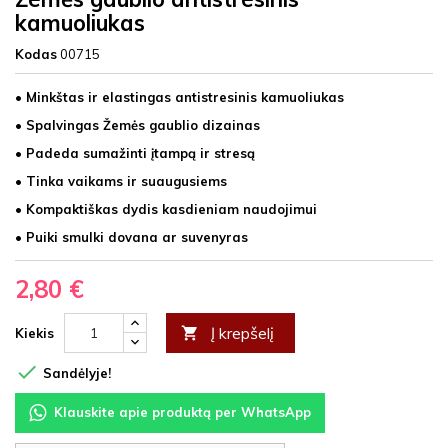
kamuoliukas
Kodas
00715
• Minkštas ir elastingas antistresinis kamuoliukas
• Spalvingas Žemės gaublio dizainas
• Padeda sumažinti įtampą ir stresą
• Tinka vaikams ir suaugusiems
• Kompaktiškas dydis kasdieniam naudojimui
• Puiki smulki dovana ar suvenyras
2,80 €
Į krepšelį

Kiekis

Sandėlyje!
Klauskite apie produktą per WhatsApp