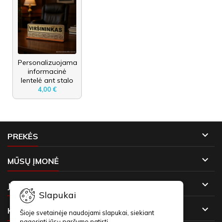
Personalizuojama
informacinė
lentelė ant stalo
4,00 €

PREKĖS

MŪSŲ ĮMONĖ

JŪSŲ PASKYRA
Slapukai

KONTAKTAI
Šioje svetainėje naudojami slapukai, siekiant
pagerinti jūsų naršymo patirtį.