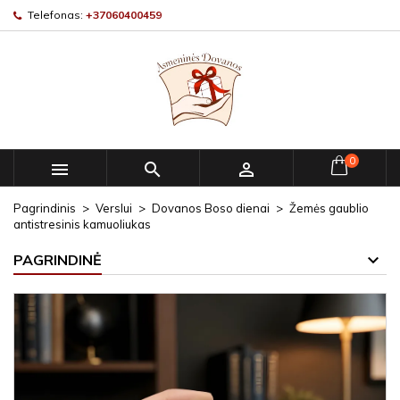
Telefonas:
+37060400459
0



Pagrindinis
Verslui
Dovanos Boso dienai
Žemės gaublio
antistresinis kamuoliukas
PAGRINDINĖ