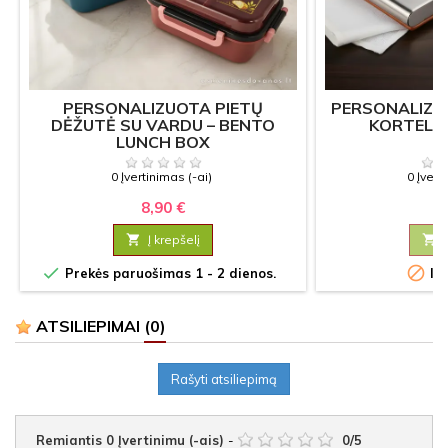
PERSONALIZUOTA PIETŲ
PERSONALIZUO
DĖŽUTĖ SU VARDU – BENTO
KORTELIŲ
LUNCH BOX
0 Įvertinimas (-ai)
0 Įvert
8,90 €
6

Į krepšelį



Prekės paruošimas 1 - 2 dienos.
Iš
ATSILIEPIMAI
(0)
Rašyti atsiliepimą
Remiantis
0
Įvertinimu (-ais)
-
0
/
5