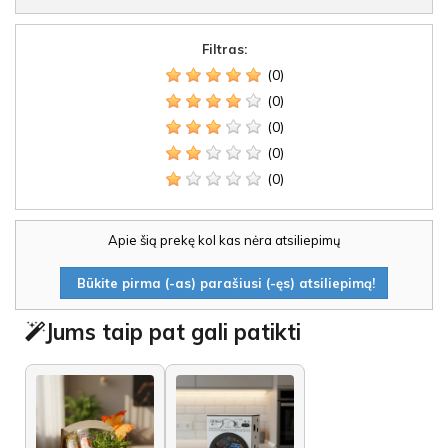
Filtras:
(0)
(0)
(0)
(0)
(0)
Apie šią prekę kol kas nėra atsiliepimų
Būkite pirma (-as) parašiusi (-ęs) atsiliepimą!
Jums taip pat gali patikti