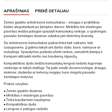
APRAŠYMAS
PREKĖ DETALIAU
Žemės gaublio antistresinis kamuoliukas – smagus ir praktiškas
būdas atsipalaiduoti po įtemptos dienos. Minkštas bei elastingas
paviršius leidžia patogiai spaudyti kamuoliuką rankoje, o spalvingas
pasaulio žemėlapio dizainas suteikia jam išskirtinę išvaizdą.
Šis antistresinis kamuoliukas puikiai tinka tiek vaikams, tiek
suaugusiems. Jį galima laikyti ant darbo stalo, biure, namuose ar
mokykloje. Spaudymas padeda užimti rankas, sumažinti įtampą ir
trumpam atitraukti mintis nuo kasdienių rūpesčių.
Kompaktiškas dydis leidžia kamuoliuką lengvai nešiotis kuprinėje,
rankinėje ar laikyti stalčiuje. Tai puiki smulki dovana kolegai, draugui,
mokiniui, studentui ar kelionių mėgėjui, kuris mėgsta pasaulio
žemėlapio motyvus.
Prekės savybės:
• Žemės gaublio dizainas
• Minkštas ir elastingas paviršius
• Tinka kasdieniam naudojimui
• Kompaktiškas dydis
• Lengvas ir patogus nešiotis