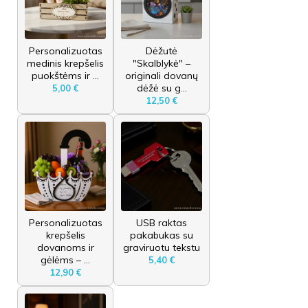
Personalizuotas
Dėžutė
medinis krepšelis
"Skalblykė" –
puokštėms ir ...
originali dovanų
dėžė su g...
5,00 €
12,50 €
Personalizuotas
USB raktas
krepšelis
pakabukas su
dovanoms ir
graviruotu tekstu
gėlėms – ...
5,40 €
12,90 €