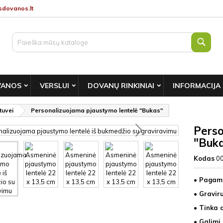
dovanos.lt
Paie
VANOS
VERSLUI
DOVANŲ RINKINIAI
INFORMACIJA
tuvei
Personalizuojama pjaustymo lentelė "Bukas"
Perso
"Buk
Kodas
0
• Pagam
• Gravir
• Tinka 
• Galimi