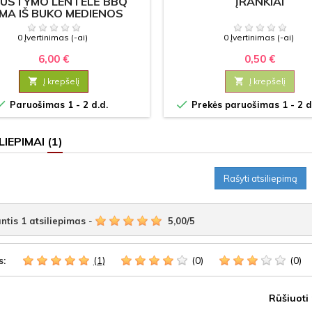
AUSTYMO LENTELĖ BBQ
ĮRANKIAI
MA IŠ BUKO MEDIENOS
0 Įvertinimas (-ai)
0 Įvertinimas (-ai)
6,00 €
0,50 €

Į krepšelį

Į krepšelį


Paruošimas 1 - 2 d.d.
Prekės paruošimas 1 - 2 d
LIEPIMAI
(1)
Rašyti atsiliepimą
ntis
1
atsiliepimas
-
5,00
/
5
(1)
(0)
(0)
s:
Rūšiuoti