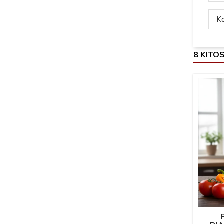
Ką
8 KITO