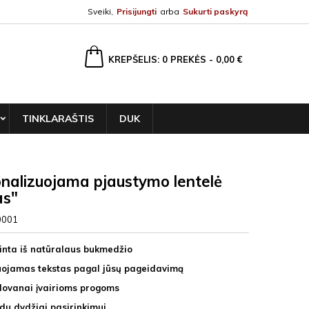
Sveiki,
Prisijungti
arba
Sukurti paskyrą
ška
KREPŠELIS
0
PREKĖS -
0,00 €
TINKLARAŠTIS
DUK
nalizuojama pjaustymo lentelė
as"
0001
inta iš natūralaus bukmedžio
uojamas tekstas pagal jūsų pageidavimą
dovanai įvairioms progoms
 du dydžiai pasirinkimui