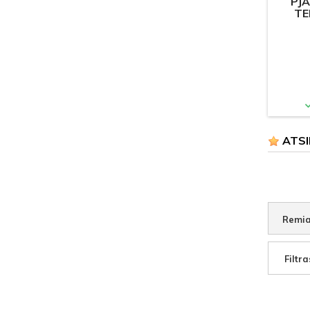
PJ
TE
ATSI
Remia
Filtra