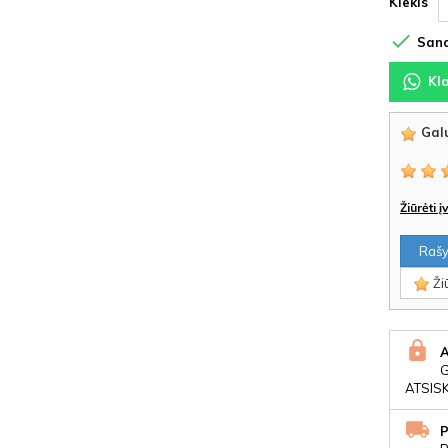
Kiekis

Sand
Kl
Galu
Žiūrėti 
Rašyt
Žiū
ATSIS