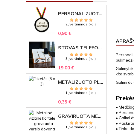
PERSONALIZUOTAS MEDALIS "1" SU GRAVIRUOTU TEKSTU
2 Įvertinimas (-ai)
0,90 €
APRAŠ
STOVAS TELEFONAMS KLASEI (27 VIETOS) – GRAVIRUOJAMAS ORGANIZATORIUS
Personali
3 Įvertinimas (-ai)
bukmedžio,
19,00 €
Galimybė g
kita svarb
METALIZUOTO PLASTIKO ETIKETĖS SU GRAVIRUOTU TEKSTU -LOGOTIPU
Galimi du 
1 Įvertinimas (-ai)
Prekės
0,35 €
• Medžia
• Persona
GRAVIRUOTA METALINĖ VIZITINĖ KORTELĖ SU LOGOTIPU – REPREZENTACINĖ VERSLO DOVANA
• Galimi d
• Paskirti
1 Įvertinimas (-ai)
• Tinka d