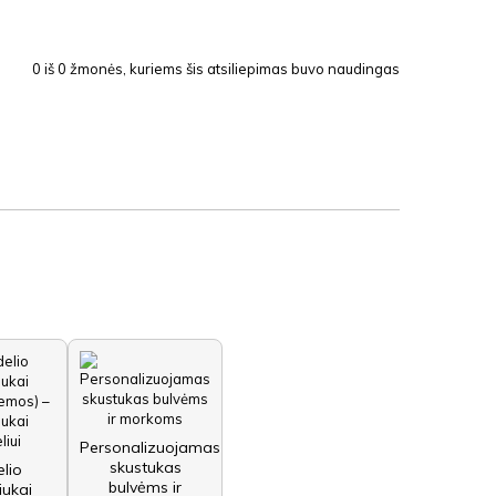
0
iš
0
žmonės, kuriems šis atsiliepimas buvo naudingas
Personalizuojamas
skustukas
lio
bulvėms ir
iukai