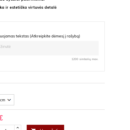
ka ir estetiška virtuvės detalė
uojamas tekstas (Atkreipkite dėmesį į rašybą)
1200 simbolių max.
€