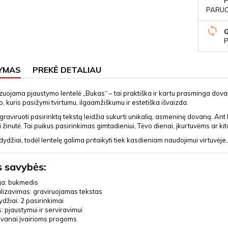
P
PARUOŠ
P
YMAS
PREKĖ DETALIAU
zuojama pjaustymo lentelė „Bukas“ – tai praktiška ir kartu prasminga dov
 kuris pasižymi tvirtumu, ilgaamžiškumu ir estetiška išvaizda.
raviruoti pasirinktą tekstą leidžia sukurti unikalią, asmeninę dovaną. Ant l
i žinutė. Tai puikus pasirinkimas gimtadieniui, Tėvo dienai, įkurtuvėms ar kit
dydžiai, todėl lentelę galima pritaikyti tiek kasdieniam naudojimui virtuvėje
 savybės:
ga: bukmedis
lizavimas: graviruojamas tekstas
ydžiai: 2 pasirinkimai
s: pjaustymui ir serviravimui
ovanai įvairioms progoms