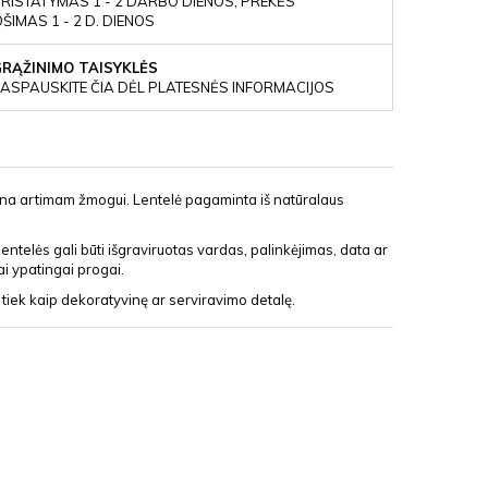
RISTATYMAS 1 - 2 DARBO DIENOS, PREKĖS
IMAS 1 - 2 D. DIENOS
GRĄŽINIMO TAISYKLĖS
ASPAUSKITE ČIA DĖL PLATESNĖS INFORMACIJOS
ana artimam žmogui. Lentelė pagaminta iš natūralaus
entelės gali būti išgraviruotas vardas, palinkėjimas, data ar
ai ypatingai progai.
, tiek kaip dekoratyvinę ar serviravimo detalę.