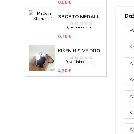
0,50 €
Daž
SPORTO MEDALIS "STIPRUOLIS" SU GRAVIRUOTU TEKSTU
0 Įvertinimas (-ai)
Pe
0,70 €
Ka
KIŠENINIS VEIDRODĖLIS
0 Įvertinimas (-ai)
Ar
4,30 €
Ar
Ar
Ki
Ar