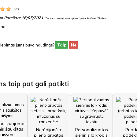
(
5
/
5
)
sa
Pateikta:
16/05/2021
Personalizuojama pjaustymo lentelė "Bukas"
inalu
siliepimas jums buvo naudings?
Taip
Ne
s taip pat gali patikti
nalizuojamas
is šaukštas
Nerūdijančio
Personalizuotas
Puode
aišymui
plieno arbatos
sieninis laikrodis
padėkl