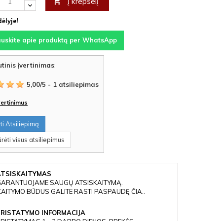
Į krepšelį

ėlyje!
auskite apie produktą per WhatsApp
tinis įvertinimas
:
5,00
/
5
-
1
atsiliepimas
įvertinimus
i Atsiliepimą
rėti visus atsiliepimus
ATSISKAITYMAS
GARANTUOJAME SAUGŲ ATSISKAITYMĄ.
KAITYMO BŪDUS GALITE RASTI PASPAUDĘ ČIA..
PRISTATYMO INFORMACIJA