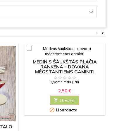
<
>
MEDINIS ŠAUKŠTAS PLAČIA
MEDI
RANKENA – DOVANA
DOV
MĖGSTANTIEMS GAMINTI
0 Įvertinimas (-ai)
2,50 €

Į krepšelį


Išparduota
Užsak
STALO