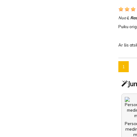
Nuo
L Ra
Puiku orig
Ar šis at
1
Jum
Perso
medin
m