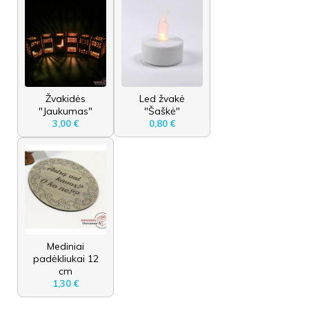
Žvakidės
Led žvakė
"Jaukumas"
"Šaškė"
3,00 €
0,80 €
Mediniai
padėkliukai 12
cm
1,30 €