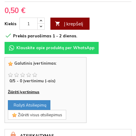
0,50 €
Į krepšelį

Kiekis

Prekės paruošimas 1 - 2 dienos.
Klauskite apie produktą per WhatsApp
Galutinis įvertinimas
:
0
/
5
-
0
Įvertinimu (-ais)
Žiūrėti įvertinimus
Rašyti Atsiliepimą
Žiūrėti visus atsiliepimus
ATSISKAITYMAS