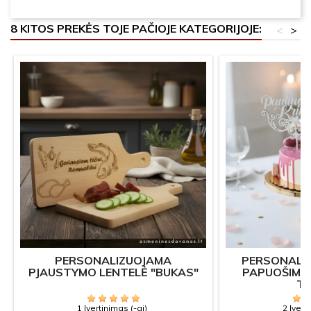
8 KITOS PREKĖS TOJE PAČIOJE KATEGORIJOJE:
<
>
PERSONALIZUOJAMA
PERSONALI
PJAUSTYMO LENTELĖ "BUKAS"
PAPUOŠIMA
T
1 Įvertinimas (-ai)
2 Įvert