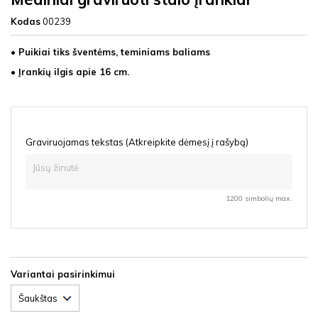
Kodas
00239
• Puikiai tiks šventėms, teminiams baliams
• Įrankių ilgis apie 16 cm.
Graviruojamas tekstas (Atkreipkite dėmesį į rašybą)
1200 simbolių max.
Variantai pasirinkimui