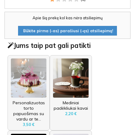
Apie šią prekę kol kas nėra atsiliepimų
Būkite pirma (-as) parašiusi (-ęs) atsiliepimą!
Jums taip pat gali patikti
Personalizuotas
Mediniai
torto
padėkliukai kavai
papuošimas su
2,20 €
vardu ar te...
3,50 €