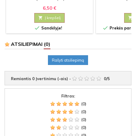
6,50 €
3

Į krepšelį



Sandėlyje!
Prekės paruoš
ATSILIEPIMAI
(0)
Rašyti atsiliepimą
Remiantis
0
Įvertinimu (-ais)
-
0
/
5
Filtras:
(0)
(0)
(0)
(0)
(0)