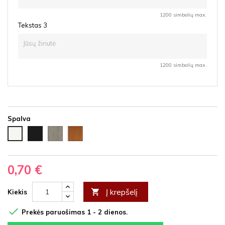
1200 simbolių max.
Tekstas 3
1200 simbolių max.
Spalva
Juoda
Ąžuolas
Vyšnia
Balta
HDF
latte
HDF
HDF
HDF
0,70 €
Į krepšelį

Kiekis

Prekės paruošimas 1 - 2 dienos.