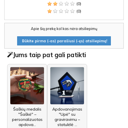
(0)
(0)
Apie šią prekę kol kas nėra atsiliepimų
Būkite pirma (-as) parašiusi (-ęs) atsiliepimą!
Jums taip pat gali patikti
Šaškių medalis
Apdovanojimas
"Šaškė" –
"Upė" su
personalizuotas
graviravimu –
apdova...
statulėlė ...