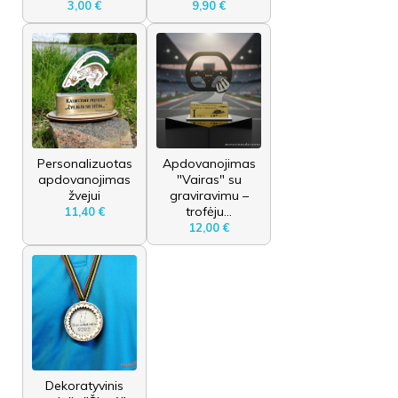
3,00 €
9,90 €
Personalizuotas
Apdovanojimas
apdovanojimas
"Vairas" su
žvejui
graviravimu –
trofėju...
11,40 €
12,00 €
Dekoratyvinis