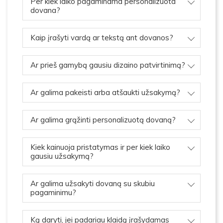
Per kiek laiko pagaminama personalizuota
dovana?
Kaip įrašyti vardą ar tekstą ant dovanos?
Ar prieš gamybą gausiu dizaino patvirtinimą?
Ar galima pakeisti arba atšaukti užsakymą?
Ar galima grąžinti personalizuotą dovaną?
Kiek kainuoja pristatymas ir per kiek laiko
gausiu užsakymą?
Ar galima užsakyti dovaną su skubiu
pagaminimu?
Ką daryti, jei padariau klaidą įrašydamas