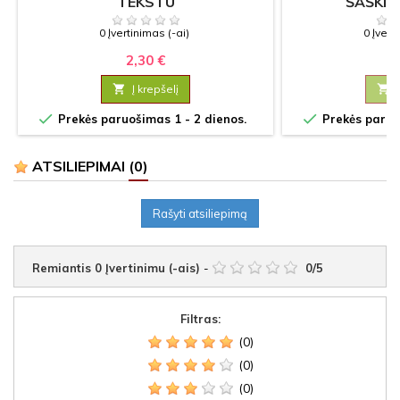
TEKSTU
ŠAŠKIŲ
0 Įvertinimas (-ai)
0 Įvert
2,30 €
7

Į krepšelį



Prekės paruošimas 1 - 2 dienos.
Prekės paruoš
ATSILIEPIMAI
(0)
Rašyti atsiliepimą
Remiantis
0
Įvertinimu (-ais)
-
0
/
5
Filtras:
(0)
(0)
(0)