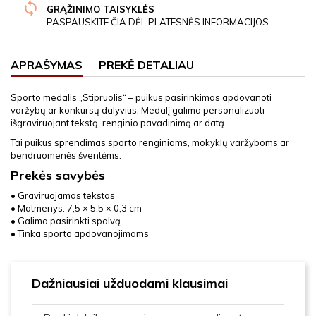
GRĄŽINIMO TAISYKLĖS
PASPAUSKITE ČIA DĖL PLATESNĖS INFORMACIJOS
APRAŠYMAS
PREKĖ DETALIAU
Sporto medalis „Stipruolis“ – puikus pasirinkimas apdovanoti
varžybų ar konkursų dalyvius. Medalį galima personalizuoti
išgraviruojant tekstą, renginio pavadinimą ar datą.
Tai puikus sprendimas sporto renginiams, mokyklų varžyboms ar
bendruomenės šventėms.
Prekės savybės
• Graviruojamas tekstas
• Matmenys: 7,5 × 5,5 × 0,3 cm
• Galima pasirinkti spalvą
• Tinka sporto apdovanojimams
Dažniausiai užduodami klausimai