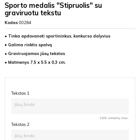
Sporto medalis "Stipruolis" su
graviruotu tekstu
Kodas
00284
• Tinka apdovanoti sportininkus, konkurso dalyvius
♦ Galima rinktis spalvą
• Graviruojamas jūsų tekstas
• Matmenys 7,5 x 5.5 x 0,3 cm.
Tekstas 1
1200 simbolių max.
Tekstas 2