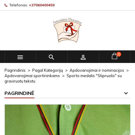
Telefonas:
+37060400459
0



Pagrindinis
Pagal Kategoriją
Apdovanojimai ir nominacijos
Apdovanojimai sportininkams
Sporto medalis "Stipruolis" su
graviruotu tekstu
PAGRINDINĖ