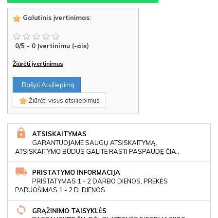
Galutinis įvertinimas
:
0
/
5
-
0
Įvertinimu (-ais)
Žiūrėti įvertinimus
Rašyti Atsiliepimą
Žiūrėti visus atsiliepimus
ATSISKAITYMAS
GARANTUOJAME SAUGŲ ATSISKAITYMĄ.
ATSISKAITYMO BŪDUS GALITE RASTI PASPAUDĘ ČIA..
PRISTATYMO INFORMACIJA
PRISTATYMAS 1 - 2 DARBO DIENOS, PREKĖS
PARUOŠIMAS 1 - 2 D. DIENOS
GRĄŽINIMO TAISYKLĖS