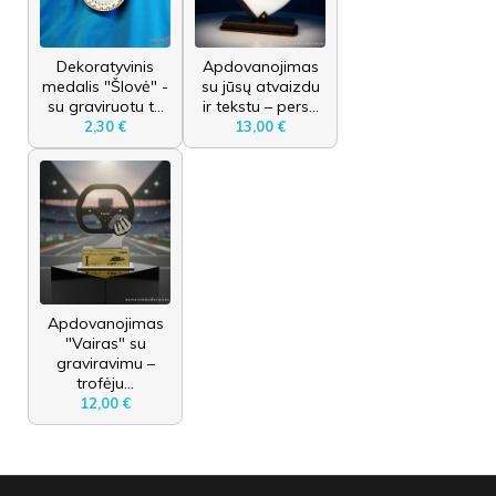
Dekoratyvinis
Apdovanojimas
medalis "Šlovė" -
su jūsų atvaizdu
su graviruotu t...
ir tekstu – pers...
2,30 €
13,00 €
Apdovanojimas
"Vairas" su
graviravimu –
trofėju...
12,00 €