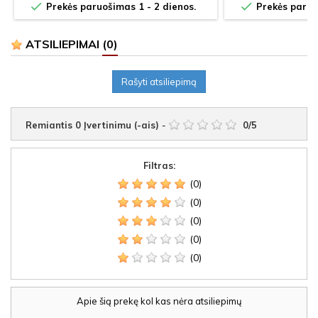


Prekės paruošimas 1 - 2 dienos.
Prekės paruoš
ATSILIEPIMAI
(0)
Rašyti atsiliepimą
Remiantis
0
Įvertinimu (-ais)
-
0
/
5
Filtras:
(0)
(0)
(0)
(0)
(0)
Apie šią prekę kol kas nėra atsiliepimų