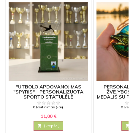
FUTBOLO APDOVANOJIMAS
PERSONALIZ
"SPYRIS" – PERSONALIZUOTA
ŽVEJYBOS
SPORTO STATULĖLĖ
MEDALIS SU P
0 Įvertinimas (-ai)
0 Įvert
11,00 €
3

Į krepšelį
