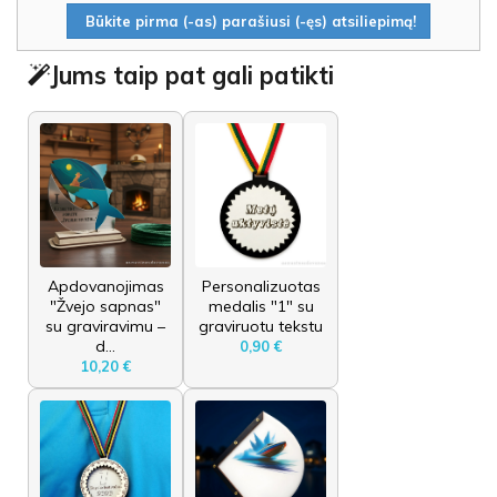
Būkite pirma (-as) parašiusi (-ęs) atsiliepimą!
Jums taip pat gali patikti
Apdovanojimas
Personalizuotas
"Žvejo sapnas"
medalis "1" su
su graviravimu –
graviruotu tekstu
d...
0,90 €
10,20 €