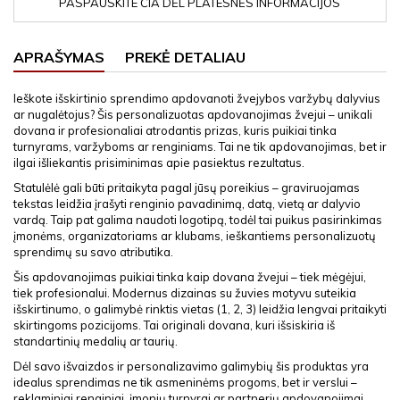
PASPAUSKITE ČIA DĖL PLATESNĖS INFORMACIJOS
APRAŠYMAS
PREKĖ DETALIAU
Ieškote išskirtinio sprendimo apdovanoti žvejybos varžybų dalyvius
ar nugalėtojus? Šis personalizuotas apdovanojimas žvejui – unikali
dovana ir profesionaliai atrodantis prizas, kuris puikiai tinka
turnyrams, varžyboms ar renginiams. Tai ne tik apdovanojimas, bet ir
ilgai išliekantis prisiminimas apie pasiektus rezultatus.
Statulėlė gali būti pritaikyta pagal jūsų poreikius – graviruojamas
tekstas leidžia įrašyti renginio pavadinimą, datą, vietą ar dalyvio
vardą. Taip pat galima naudoti logotipą, todėl tai puikus pasirinkimas
įmonėms, organizatoriams ar klubams, ieškantiems personalizuotų
sprendimų su savo atributika.
Šis apdovanojimas puikiai tinka kaip dovana žvejui – tiek mėgėjui,
tiek profesionalui. Modernus dizainas su žuvies motyvu suteikia
išskirtinumo, o galimybė rinktis vietas (1, 2, 3) leidžia lengvai pritaikyti
skirtingoms pozicijoms. Tai originali dovana, kuri išsiskiria iš
standartinių medalių ar taurių.
Dėl savo išvaizdos ir personalizavimo galimybių šis produktas yra
idealus sprendimas ne tik asmeninėms progoms, bet ir verslui –
reklaminiai renginiai, įmonių turnyrai ar partnerių apdovanojimai