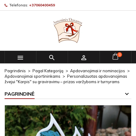
Telefonas:
+37060400459
0



Pagrindinis
Pagal Kategoriją
Apdovanojimai ir nominacijos
Apdovanojimai sportininkams
Personalizuotas apdovanojimas
žvejui "Karpis" su graviravimu – prizas varžyboms ir turnyrams
PAGRINDINĖ