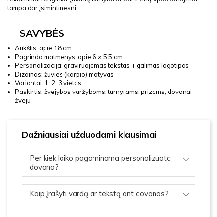
tampa dar įsimintinesni.
SAVYBĖS
Aukštis: apie 18 cm
Pagrindo matmenys: apie 6 × 5,5 cm
Personalizacija: graviruojamas tekstas + galimas logotipas
Dizainas: žuvies (karpio) motyvas
Variantai: 1, 2, 3 vietos
Paskirtis: žvejybos varžyboms, turnyrams, prizams, dovanai
žvejui
Dažniausiai užduodami klausimai
Per kiek laiko pagaminama personalizuota
dovana?
Kaip įrašyti vardą ar tekstą ant dovanos?