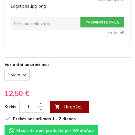
Logotipas .jpg .png
PASIRINKITE FAILĄ
Nėra pasirinktų failų
.png .jpg .gif
Variantai pasirinkimui
12,50 €
Į krepšelį

Kiekis

Prekės paruošimas 1 - 2 dienos.
Klauskite apie produktą per WhatsApp