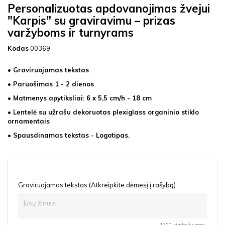
Personalizuotas apdovanojimas žvejui
"Karpis" su graviravimu – prizas
varžyboms ir turnyrams
Kodas
00369
• Graviruojamas tekstas
• Paruošimas 1 - 2 dienos
• Matmenys apytiksliai: 6 x 5,5 cm/h - 18 cm
• Lentelė su užrašu dekoruotas plexiglass organinio stiklo
ornamentais
• Spausdinamas tekstas - Logotipas.
Graviruojamas tekstas (Atkreipkite dėmesį į rašybą)
1200 simbolių max.