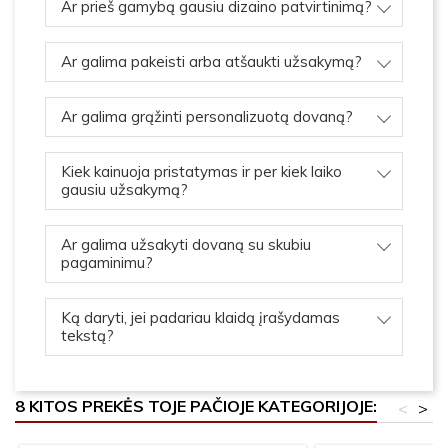
Ar prieš gamybą gausiu dizaino patvirtinimą?
Ar galima pakeisti arba atšaukti užsakymą?
Ar galima grąžinti personalizuotą dovaną?
Kiek kainuoja pristatymas ir per kiek laiko
gausiu užsakymą?
Ar galima užsakyti dovaną su skubiu
pagaminimu?
Ką daryti, jei padariau klaidą įrašydamas
tekstą?
8 KITOS PREKĖS TOJE PAČIOJE KATEGORIJOJE:
<
>