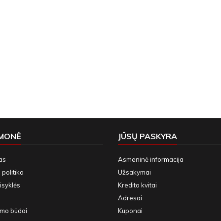
ĮMONĖ
JŪSŲ PASKYRA
as
Asmeninė informacija
politika
Užsakymai
isyklės
Kredito kvitai
Adresai
ymo būdai
Kuponai