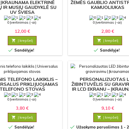
 ĮKRAUNAMA ELEKTRINĖ
ŽEMĖS GAUBLIO ANTISTR
 IR MUSIŲ GAUDYKLĖ SU
KAMUOLIUKAS
UV ŠVIESA
0 Įvertinimas (-ai)
0 Įvertinimas (-ai)
12,00 €
2,80 €

Į krepšelį

Į krepšelį


Sandėlyje!
Sandėlyje!
NIS TELEFONO LAIKIKLIS –
PERSONALIZUOTAS 
ERSALUS PRIKLIJUOJAMAS
ŽIBINTUVĖLIS SU GRAVI
TELEFONO STOVAS
IR LCD EKRANU – ĮKRAU
GALINGAS
0 Įvertinimas (-ai)
0 Įvertinimas (-ai)
3,80 €
9,10 €

Į krepšelį

Į krepšelį


Sandėlyje!
Užsakymo paruošimas 1 - 2