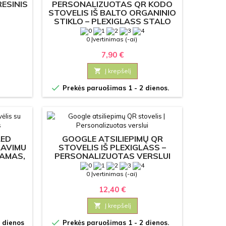
ESINIS
PERSONALIZUOTAS QR KODO
STOVELIS IŠ BALTO ORGANINIO
STIKLO – PLEXIGLASS STALO
LAIKIKLIS
0 Įvertinimas (-ai)
7,90 €

Į krepšelį

Prekės paruošimas 1 - 2 dienos.
LED
GOOGLE ATSILIEPIMŲ QR
RAVIMU
STOVELIS IŠ PLEXIGLASS –
NAMAS,
PERSONALIZUOTAS VERSLUI
0 Įvertinimas (-ai)
12,40 €

Į krepšelį

 dienos
Prekės paruošimas 1 - 2 dienos.