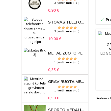
2 Įvertinimas (-ai)
0,90 €

Pre
STOVAS TELEFONAMS KLASEI (27 VIETOS) – GRAVIRUOJAMAS ORGANIZATORIUS
3 Įvertinimas (-ai)
19,00 €
G
LOGO
METALIZUOTO PLASTIKO ETIKETĖS SU GRAVIRUOTU TEKSTU -LOGOTIPU
1 Įvertinimas (-ai)
0,35 €
GRAVIRUOTA METALINĖ VIZITINĖ KORTELĖ SU LOGOTIPU – REPREZENTACINĖ VERSLO DOVANA
1 Įvertinimas (-ai)
0,50 €
Rodoma 1-
SPORTO MEDALIS "STIPRUOLIS" SU GRAVIRUOTU TEKSTU