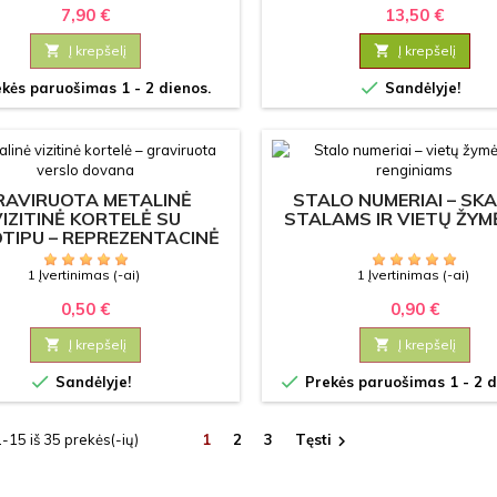
7,90 €
13,50 €

Į krepšelį

Į krepšelį

kės paruošimas 1 - 2 dienos.
Sandėlyje!
RAVIRUOTA METALINĖ
STALO NUMERIAI – SKA
VIZITINĖ KORTELĖ SU
STALAMS IR VIETŲ ŽYMĖ
TIPU – REPREZENTACINĖ
VERSLO DOVANA
1 Įvertinimas (-ai)
1 Įvertinimas (-ai)
0,50 €
0,90 €

Į krepšelį

Į krepšelį


Sandėlyje!
Prekės paruošimas 1 - 2 d
15 iš 35 prekės(-ių)
1
2
3
Tęsti
