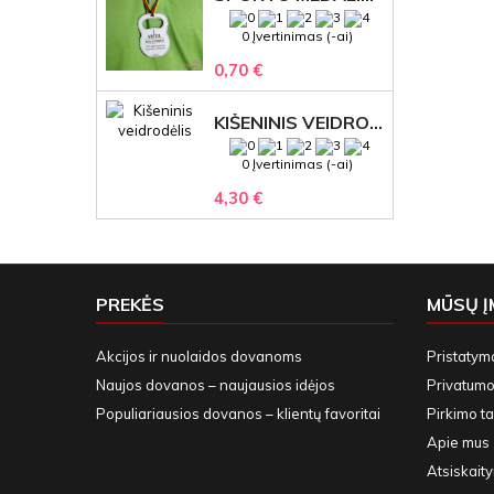
0 Įvertinimas (-ai)
0,70 €
KIŠENINIS VEIDRODĖLIS
0 Įvertinimas (-ai)
4,30 €
PREKĖS
MŪSŲ 
Akcijos ir nuolaidos dovanoms
Pristatym
Naujos dovanos – naujausios idėjos
Privatumo 
Populiariausios dovanos – klientų favoritai
Pirkimo ta
Apie mus
Atsiskait