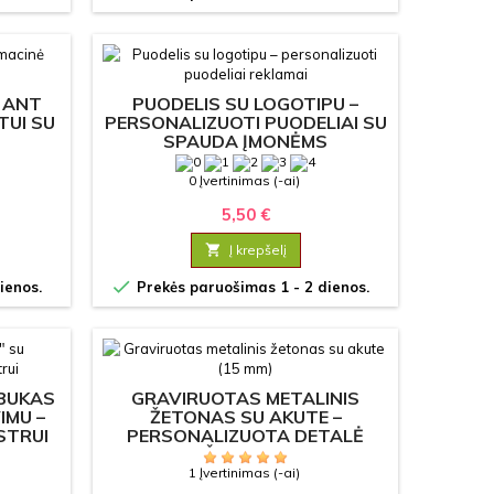
 ANT
PUODELIS SU LOGOTIPU –
TUI SU
PERSONALIZUOTI PUODELIAI SU
SPAUDA ĮMONĖMS
0 Įvertinimas (-ai)
5,50 €

Į krepšelį

ienos.
Prekės paruošimas 1 - 2 dienos.
ABUKAS
GRAVIRUOTAS METALINIS
IMU –
ŽETONAS SU AKUTE –
STRUI
PERSONALIZUOTA DETALĖ
PAPUOŠALAMS (15 MM)
1 Įvertinimas (-ai)