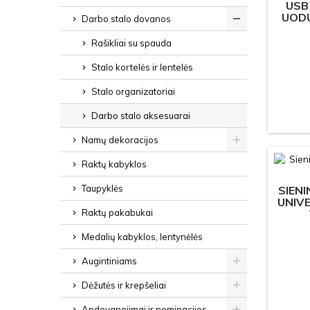
USB
UODŲ
Darbo stalo dovanos
Rašikliai su spauda
Stalo kortelės ir lentelės
Stalo organizatoriai
Darbo stalo aksesuarai
Namų dekoracijos
Raktų kabyklos
Taupyklės
SIENI
UNIV
Raktų pakabukai
Medalių kabyklos, lentynėlės
Augintiniams
Dėžutės ir krepšeliai
Apdovanojimai ir nominacijos