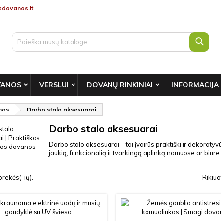
dovanos.lt
Paie
VANOS
VERSLUI
DOVANŲ RINKINIAI
INFORMACIJA
nos
Darbo stalo aksesuarai
Darbo stalo aksesuarai
Darbo stalo aksesuarai – tai įvairūs praktiški ir dekoratyvūs
jaukią, funkcionalią ir tvarkingą aplinką namuose ar biure 
rekės(-ių).
Rikiuo