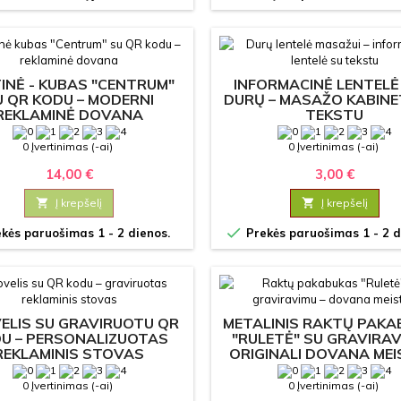
TINĖ - KUBAS "CENTRUM"
INFORMACINĖ LENTELĖ
U QR KODU – MODERNI
DURŲ – MASAŽO KABINE
REKLAMINĖ DOVANA
TEKSTU
0 Įvertinimas (-ai)
0 Įvertinimas (-ai)
14,00 €
3,00 €

Į krepšelį

Į krepšelį

kės paruošimas 1 - 2 dienos.
Prekės paruošimas 1 - 2 d
ELIS SU GRAVIRUOTU QR
METALINIS RAKTŲ PAK
U – PERSONALIZUOTAS
"RULETĖ" SU GRAVIRAV
REKLAMINIS STOVAS
ORIGINALI DOVANA MEI
0 Įvertinimas (-ai)
0 Įvertinimas (-ai)