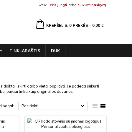
Sveiki,
Prisijungti
arba
Sukurti paskyrą
ška
KREPŠELIS
0
PREKĖS -
0,00 €
TINKLARAŠTIS
DUK
 daiktai, skirti darbo vietai papildyti. Jie padeda sukurti
bei puikiai tinka kaip originalios dovanos.



ti pagal:
Pasirinkti