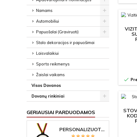
Namams
Automobiliui
VIZI
Papuošalai (Graviruoti)
S
Stalo dekoracijos ir papuošimai
Laisvalaikiui
Sporto reikmenys
Žaislai vaikams

Pre
Visos Dovanos
Dovanų rinkiniai
STOV
GERIAUSIAI PARDUODAMOS
KOD
PERSONALIZUOTAS MEDALIS "1" SU GRAVIRUOTU TEKSTU