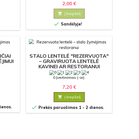
2,00 €

Į krepšelį

Sandėlyje!
IČIAI
STALO LENTELĖ "REZERVUOTA"
JIMUI
– GRAVIRUOTA LENTELĖ
KAVINEI AR RESTORANUI
0 Įvertinimas (-ai)
7,20 €

Į krepšelį

ienos.
Prekės paruošimas 1 - 2 dienos.