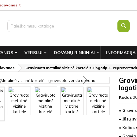
dovanos.lt
Paie
VANOS
VERSLUI
DOVANŲ RINKINIAI
INFORMACIJA
 dovanos
Graviruota metalinė vizitinė kortelė su logotipu – reprezentac
Gravi
logot
Kodas
0
• Graviru
• Jūsų s
• Kelios 
• Gravir