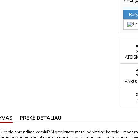
Žiūrėti 
Rašyt
ATSIS
P
PARUOŠ
P
YMAS
PREKĖ DETALIAU
skirtinio sprendimo verslui? Ši graviruota metalinė vizitinė kortelė – moder
as įmonėms, verslininkams ar specialistams, norintiems palikti stiprų įspūd