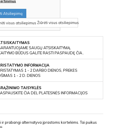
įvertinimus
i Atsiliepimą
Žiūrėti visus atsiliepimus
ATSISKAITYMAS
GARANTUOJAME SAUGŲ ATSISKAITYMĄ.
KAITYMO BŪDUS GALITE RASTI PASPAUDĘ ČIA..
PRISTATYMO INFORMACIJA
RISTATYMAS 1 - 2 DARBO DIENOS, PREKĖS
IMAS 1 - 2 D. DIENOS
GRĄŽINIMO TAISYKLĖS
ASPAUSKITE ČIA DĖL PLATESNĖS INFORMACIJOS
ni ir prabangi alternatyva įprastoms kortelėms. Tai puikus
į.