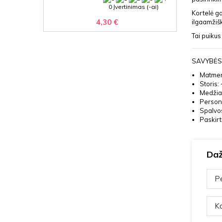
0 Įvertinimas (-ai)
Kortelė ga
4,30 €
ilgaamžiš
Tai puikus
SAVYBĖS
Matmen
Storis:
Medžia
Persona
Spalvos
Paskirt
Daž
Pe
Ka