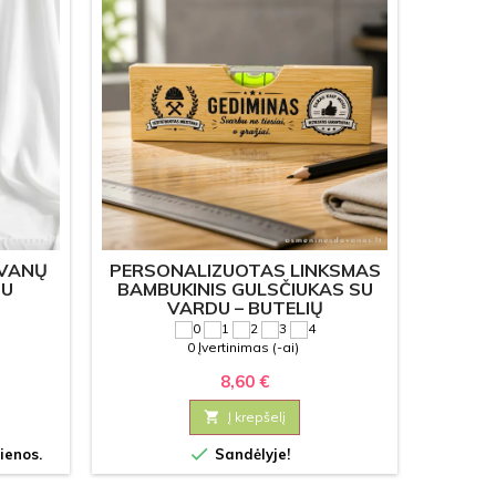
VANŲ
PERSONALIZUOTAS LINKSMAS
ST
SU
BAMBUKINIS GULSČIUKAS SU
KOR
VARDU – BUTELIŲ
PER
ATIDARYTUVAS 2IN1
0 Įvertinimas (-ai)
8,60 €

Į krepšelį


ienos.
Sandėlyje!
Prek