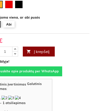
Raudona
Juoda
ksinė
jama viena, ar abi pusės
Abi
€
Į krepšelį

ėlyje!
auskite apie produktą per WhatsApp
Galutinis
imas
:
-
1
atsiliepimas