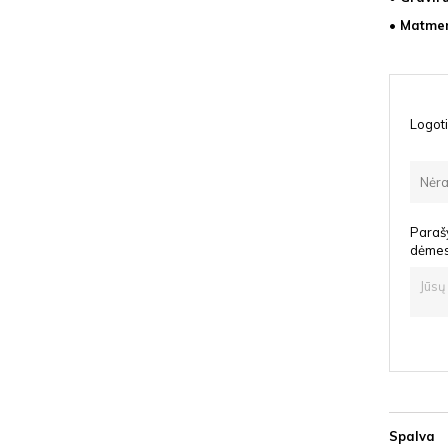
• Matmen
Logoti
Nėra
Parašy
dėmesį
Spalva