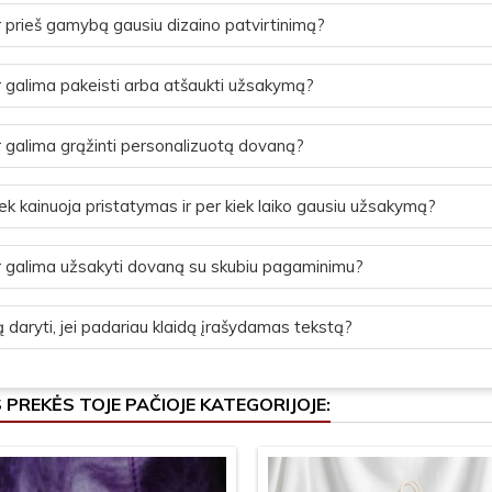
 prieš gamybą gausiu dizaino patvirtinimą?
 galima pakeisti arba atšaukti užsakymą?
 galima grąžinti personalizuotą dovaną?
ek kainuoja pristatymas ir per kiek laiko gausiu užsakymą?
 galima užsakyti dovaną su skubiu pagaminimu?
 daryti, jei padariau klaidą įrašydamas tekstą?
S PREKĖS TOJE PAČIOJE KATEGORIJOJE: