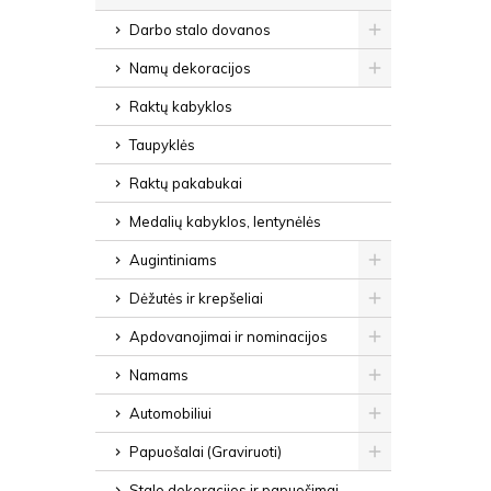
Darbo stalo dovanos
Namų dekoracijos
Raktų kabyklos
Taupyklės
Raktų pakabukai
Medalių kabyklos, lentynėlės
Augintiniams
Dėžutės ir krepšeliai
Apdovanojimai ir nominacijos
Namams
Automobiliui
Papuošalai (Graviruoti)
Stalo dekoracijos ir papuošimai