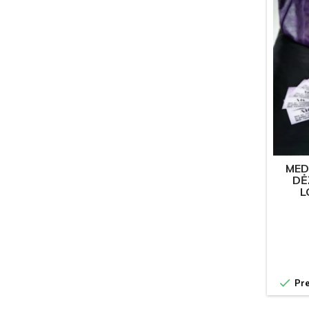
MED
DĖ
L

Pre