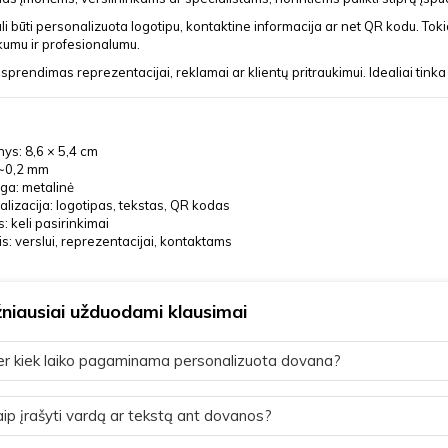
li būti personalizuota logotipu, kontaktine informacija ar net QR kodu. Toki
kumu ir profesionalumu.
 sprendimas reprezentacijai, reklamai ar klientų pritraukimui. Idealiai tinka 
ys: 8,6 × 5,4 cm
 ~0,2 mm
ga: metalinė
lizacija: logotipas, tekstas, QR kodas
: keli pasirinkimai
is: verslui, reprezentacijai, kontaktams
niausiai užduodami klausimai
r kiek laiko pagaminama personalizuota dovana?
ip įrašyti vardą ar tekstą ant dovanos?