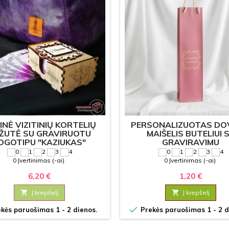
INĖ VIZITINIŲ KORTELIŲ
PERSONALIZUOTAS DO
ŽUTĖ SU GRAVIRUOTU
MAIŠELIS BUTELIUI 
OGOTIPU "KAZIUKAS"
GRAVIRAVIMU
0 Įvertinimas (-ai)
0 Įvertinimas (-ai)
6,20 €
1,20 €

Į krepšelį

Į krepšelį

kės paruošimas 1 - 2 dienos.
Prekės paruošimas 1 - 2 d