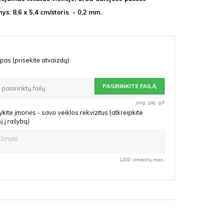
ys: 8,6 x 5,4 cm/storis - 0,2 mm.
pas (prisekite atvaizdą)
PASIRINKITE FAILĄ
 pasirinktų failų
.png .jpg .gif
kite įmonės - savo veiklos rekvizitus (atkreipkite
 į rašybą)
1200 simbolių max.