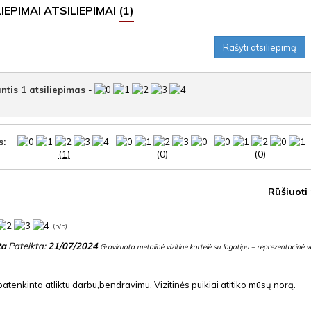
ATSILIEPIMAI
(1)
Rašyti atsiliepimą
ntis
1
atsiliepimas
-
s:
(1)
(0)
(0)
Rūšiuoti
(
5
/
5
)
ta
Pateikta:
21/07/2024
Graviruota metalinė vizitinė kortelė su logotipu – reprezentacinė 
patenkinta atliktu darbu,bendravimu. Vizitinės puikiai atitiko mūsų norą.