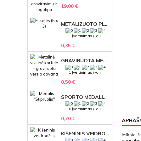
19,00 €
METALIZUOTO PLASTIKO ETIKETĖS SU GRAVIRUOTU TEKSTU -LOGOTIPU
1 Įvertinimas (-ai)
0,35 €
GRAVIRUOTA METALINĖ VIZITINĖ KORTELĖ SU LOGOTIPU – REPREZENTACINĖ VERSLO DOVANA
1 Įvertinimas (-ai)
0,50 €
SPORTO MEDALIS "STIPRUOLIS" SU GRAVIRUOTU TEKSTU
0 Įvertinimas (-ai)
0,70 €
APRAŠ
KIŠENINIS VEIDRODĖLIS
Ieškote iš
pasirinkim