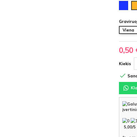
Mėlyna
Au
Graviruo
Viena
0,50 
Kiekis

Sand
Kl
įvertin
5,00
/
5