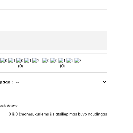
(0)
(0)
 pagal:
verslo dovana
0
iš
0
žmonės, kuriems šis atsiliepimas buvo naudingas