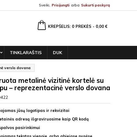
Sveiki,
Prisijungti
arba
Sukurti paskyrą
ška
KREPŠELIS
0
PREKĖS -
0,00 €
TINKLARAŠTIS
DUK
inė verslo dovana
ruota metalinė vizitinė kortelė su
ipu – reprezentacinė verslo dovana
0422
ojamas jūsų logotipas ir rekvizitai
vetainės adresą išgraviruosime kaip QR kodą
spalvos pasirinkimui
uojamas tekstas vienoje, arba abiejose pusėse