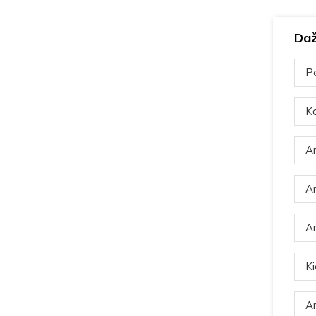
Daž
Pe
Ka
Ar
Ar
Ar
Ki
Ar