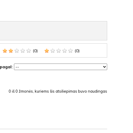
(0)
(0)
 pagal:
0
iš
0
žmonės, kuriems šis atsiliepimas buvo naudingas