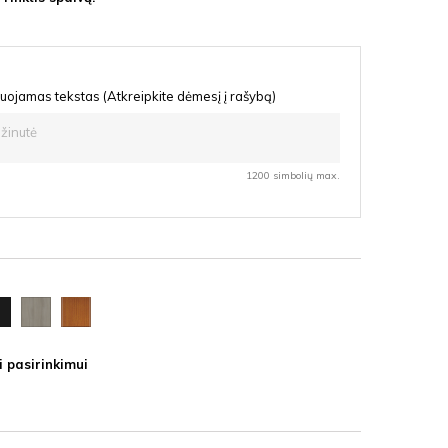
uojamas tekstas (Atkreipkite dėmesį į rašybą)
1200 simbolių max.
oda
Ąžuolas
Vyšnia
F
latte
HDF
HDF
i pasirinkimui