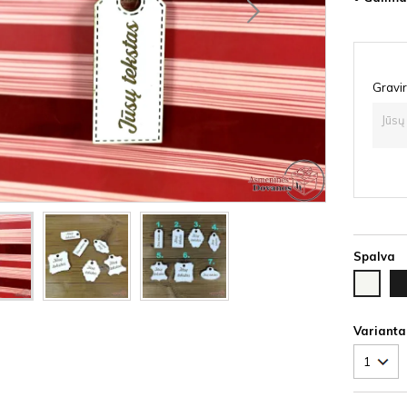
Gravir
Spalva
Ju
Balta
HD
HDF
Varianta