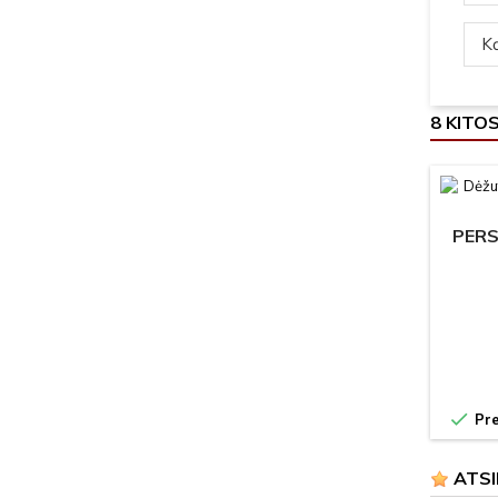
Ką
8 KITO
PERS

Pre
ATSI