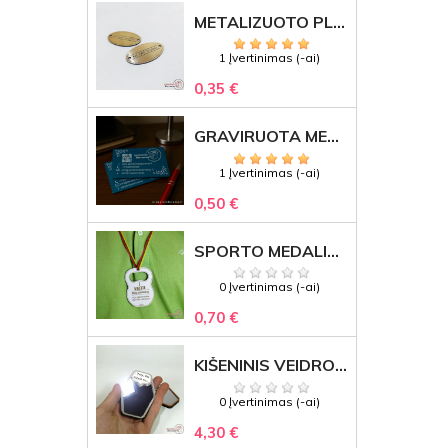
METALIZUOTO PLASTIKO ETIKETĖS SU GRAVIRUOTU TEKSTU -LOGOTIPU
1 Įvertinimas (-ai)
0,35 €
GRAVIRUOTA METALINĖ VIZITINĖ KORTELĖ SU LOGOTIPU – REPREZENTACINĖ VERSLO DOVANA
1 Įvertinimas (-ai)
0,50 €
SPORTO MEDALIS "STIPRUOLIS" SU GRAVIRUOTU TEKSTU
0 Įvertinimas (-ai)
0,70 €
KIŠENINIS VEIDRODĖLIS
0 Įvertinimas (-ai)
4,30 €