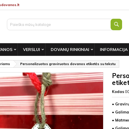
dovanos.lt
Paie
VANOS
VERSLUI
DOVANŲ RINKINIAI
INFORMACIJA
eriams
Personalizuotos graviruotos dovanos etiketės su tekstu
Perso
etike
Kodas
0
• Gravir
• Galima 
• Matmeny
• Galima 