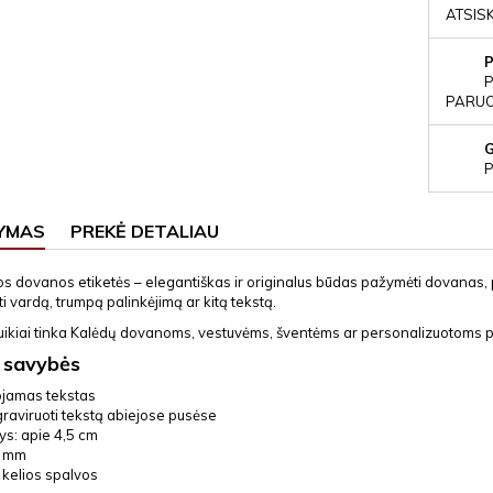
ATSIS
P
PARUOŠ
P
YMAS
PREKĖ DETALIAU
os dovanos etiketės – elegantiškas ir originalus būdas pažymėti dovanas,
ti vardą, trumpą palinkėjimą ar kitą tekstą.
puikiai tinka Kalėdų dovanoms, vestuvėms, šventėms ar personalizuotoms 
 savybės
ojamas tekstas
graviruoti tekstą abiejose pusėse
s: apie 4,5 cm
3 mm
 kelios spalvos