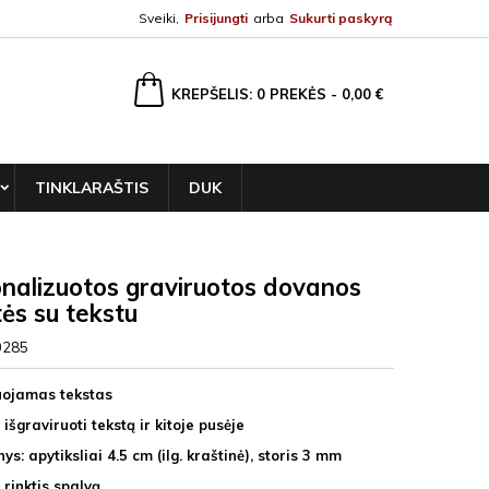
Sveiki,
Prisijungti
arba
Sukurti paskyrą
ška
KREPŠELIS
0
PREKĖS -
0,00 €
TINKLARAŠTIS
DUK
nalizuotos graviruotos dovanos
tės su tekstu
0285
uojamas tekstas
išgraviruoti tekstą ir kitoje pusėje
s: apytiksliai 4.5 cm (ilg. kraštinė), storis 3 mm
rinktis spalvą.