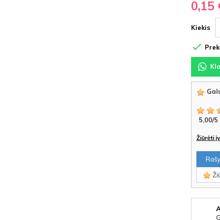
0,15 
Kiekis

Prekė
Kl
Galu
5,00
/
5
Žiūrėti 
Rašyt
Žiū