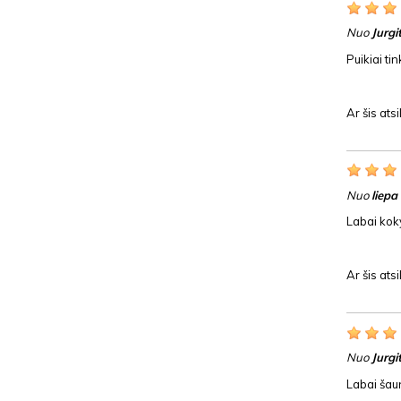
Nuo
Jurgi
Puikiai t
Ar šis at
Nuo
liepa
Labai kok
Ar šis at
Nuo
Jurgi
Labai šau