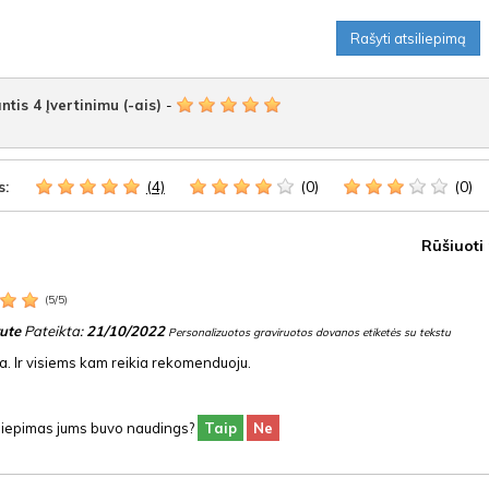
Rašyti atsiliepimą
ntis
4
Įvertinimu (-ais)
-
(4)
(0)
(0)
s:
Rūšiuoti
(
5
/
5
)
ute
Pateikta:
21/10/2022
Personalizuotos graviruotos dovanos etiketės su tekstu
a. Ir visiems kam reikia rekomenduoju.
siliepimas jums buvo naudings?
Taip
Ne