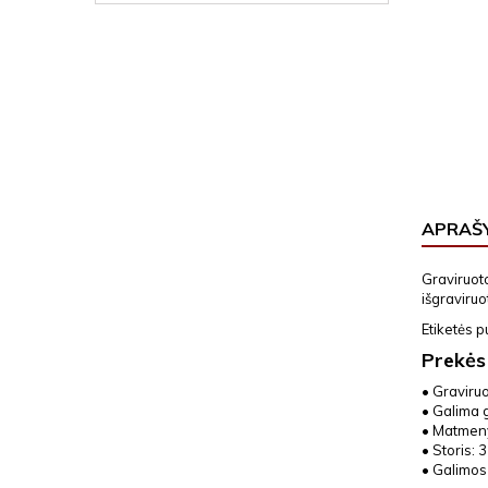
APRAŠ
Graviruot
išgraviruo
Etiketės 
Prekės
• Graviru
• Galima 
• Matmeny
• Storis: 
• Galimos