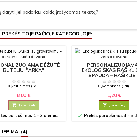
 daryti, jei padariau klaidą įrašydamas tekstą?
S PREKĖS TOJE PAČIOJE KATEGORIJOJE:
ONALIZUOJAMA DĖŽUTĖ
PERSONALIZUOJAM
BUTELIUI "ARKA"
EKOLOGIŠKAS RAŠIKLI
SPAUDA – RAŠIKLIS
0 Įvertinimas (-ai)
0 Įvertinimas (-ai)
8,00 €
1,20 €

Į krepšelį

Į krepšelį

kės paruošimas 1 - 2 dienos.
Prekės paruošimas 3 - 5 d
LIEPIMAI
(4)