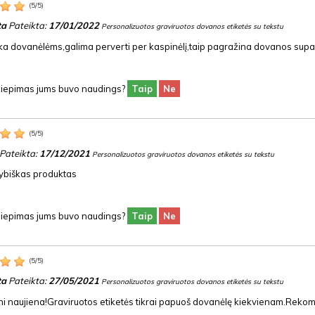
(
5
/
5
)
ta
Pateikta:
17/01/2022
Personalizuotos graviruotos dovanos etiketės su tekstu
inka dovanėlėms,galima perverti per kaspinėlį,taip pagražina dovanos su
siliepimas jums buvo naudings?
Taip
Ne
(
5
/
5
)
Pateikta:
17/12/2021
Personalizuotos graviruotos dovanos etiketės su tekstu
ybiškas produktas
siliepimas jums buvo naudings?
Taip
Ne
(
5
/
5
)
ta
Pateikta:
27/05/2021
Personalizuotos graviruotos dovanos etiketės su tekstu
ni naujiena!Graviruotos etiketės tikrai papuoš dovanėlę kiekvienam.Rekom