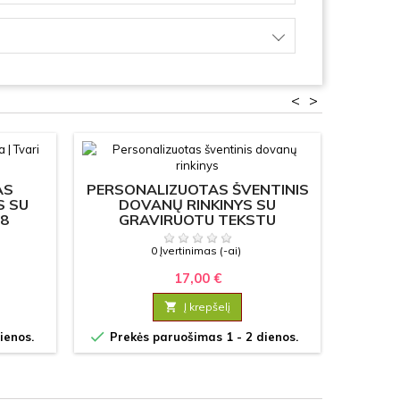
<
>
AS
PERSONALIZUOTAS ŠVENTINIS
P
S SU
DOVANŲ RINKINYS SU
PLA
 8
GRAVIRUOTU TEKSTU
SPAU
0 Įvertinimas (-ai)
17,00 €

Į krepšelį


ienos.
Prekės paruošimas 1 - 2 dienos.
Prek