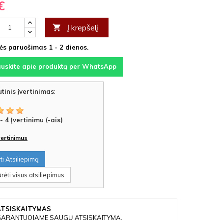
€
Į krepšelį

s paruošimas 1 - 2 dienos.
auskite apie produktą per WhatsApp
tinis įvertinimas
:
-
4
Įvertinimu (-ais)
įvertinimus
i Atsiliepimą
rėti visus atsiliepimus
ATSISKAITYMAS
GARANTUOJAME SAUGŲ ATSISKAITYMĄ.