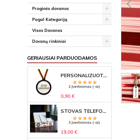
Proginės dovanos
Pagal Kategoriją
Visos Dovanos
Dovanų rinkiniai
GERIAUSIAI PARDUODAMOS
PERSONALIZUOTAS MEDALIS "1" SU GRAVIRUOTU TEKSTU
2 Įvertinimas (-ai)
0,90 €
STOVAS TELEFONAMS KLASEI (27 VIETOS) – GRAVIRUOJAMAS ORGANIZATORIUS
3 Įvertinimas (-ai)
19,00 €