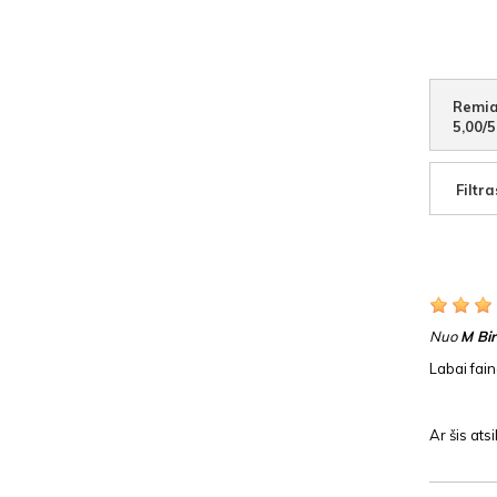
Remia
5,00
/
5
Filtra
Nuo
M Bir
Labai fain
Ar šis at