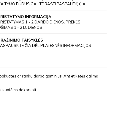
KAITYMO BŪDUS GALITE RASTI PASPAUDĘ ČIA..
PRISTATYMO INFORMACIJA
RISTATYMAS 1 - 2 DARBO DIENOS, PREKĖS
IMAS 1 - 2 D. DIENOS
GRĄŽINIMO TAISYKLĖS
ASPAUSKITE ČIA DĖL PLATESNĖS INFORMACIJOS
 pakuotes ar rankų darbo gaminius. Ant etiketės galima
pakuotėms dekoruoti.