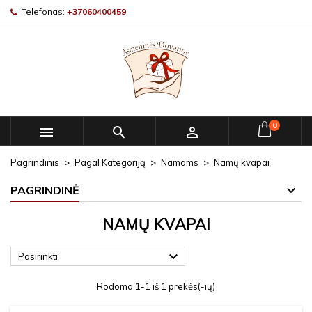
Telefonas:
+37060400459
0



Pagrindinis
Pagal Kategoriją
Namams
Namų kvapai
PAGRINDINĖ
NAMŲ KVAPAI

Pasirinkti
Rodoma 1-1 iš 1 prekės(-ių)