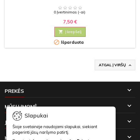
0 Įvertinimas (-ai)
7,50 €

Į krepšelį

Išparduota
ATGAL Į VIRŠŲ


PREKĖS

MŪSŲ ĮMONĖ
Slapukai

JŪSŲ PASKYRA
Šioje svetainėje naudojami slapukai, siekiant
pagerinti jūsų naršymo patirtį.

KONTAKTAI