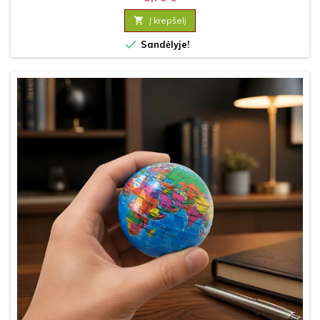

Į krepšelį

Sandėlyje!