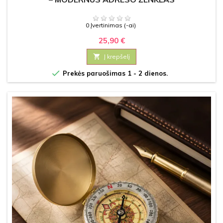
0 Įvertinimas (-ai)
25,90 €

Į krepšelį

Prekės paruošimas 1 - 2 dienos.