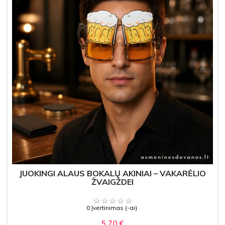
JUOKINGI ALAUS BOKALŲ AKINIAI – VAKARĖLIO
ŽVAIGŽDEI
0 Įvertinimas (-ai)
5,70 €