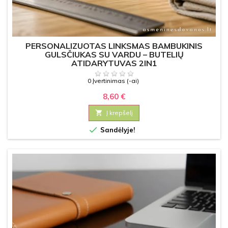
PERSONALIZUOTAS LINKSMAS BAMBUKINIS
GULSČIUKAS SU VARDU – BUTELIŲ
ATIDARYTUVAS 2IN1
0 Įvertinimas (-ai)
8,60 €

Į krepšelį

Sandėlyje!