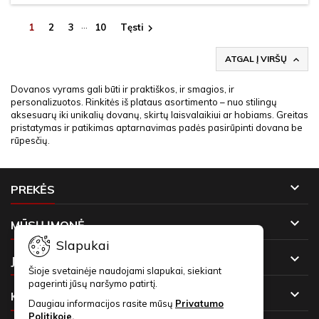
…
1
2
3
10
Tęsti

ATGAL Į VIRŠŲ

Dovanos vyrams gali būti ir praktiškos, ir smagios, ir
personalizuotos. Rinkitės iš plataus asortimento – nuo stilingų
aksesuarų iki unikalių dovanų, skirtų laisvalaikiui ar hobiams. Greitas
pristatymas ir patikimas aptarnavimas padės pasirūpinti dovana be
rūpesčių.

PREKĖS

MŪSŲ ĮMONĖ
Slapukai

JŪSŲ PASKYRA
Šioje svetainėje naudojami slapukai, siekiant
pagerinti jūsų naršymo patirtį.

KONTAKTAI
Daugiau informacijos rasite mūsų
Privatumo
Politikoje.