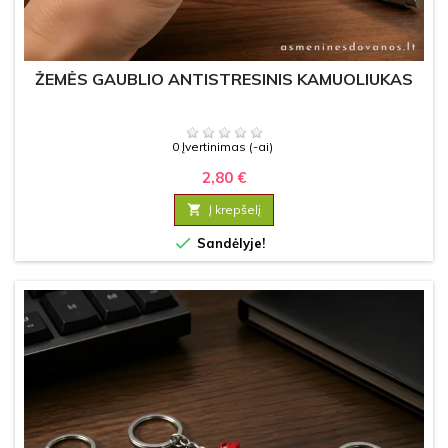
ŽEMĖS GAUBLIO ANTISTRESINIS KAMUOLIUKAS
0 Įvertinimas (-ai)
2,80 €

Į krepšelį

Sandėlyje!