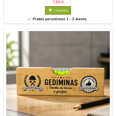
7,50 €

Į krepšelį

Prekės paruošimas 1 - 2 dienos.