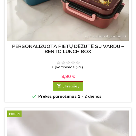
PERSONALIZUOTA PIETŲ DĖŽUTĖ SU VARDU –
BENTO LUNCH BOX
0 Įvertinimas (-ai)
8,90 €

Į krepšelį

Prekės paruošimas 1 - 2 dienos.
Nauja