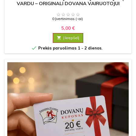
VARDU – ORIGINALI DOVANA VAIRUOTOJUI
0 Įvertinimas (-ai)
5,00 €

Į krepšelį

Prekės paruošimas 1 - 2 dienos.