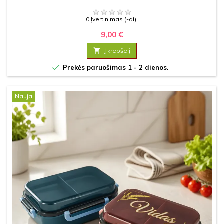
0 Įvertinimas (-ai)
9,00 €

Į krepšelį

Prekės paruošimas 1 - 2 dienos.
Nauja