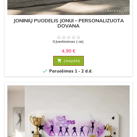
JONINIŲ PUODELIS JONUI – PERSONALIZUOTA
DOVANA
0 Įvertinimas (-ai)
4,90 €

Į krepšelį

Paruošimas 1 - 2 d.d.