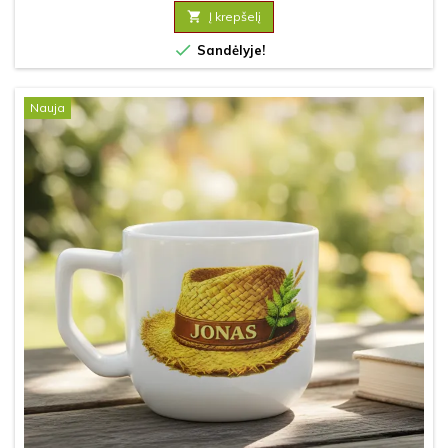

Į krepšelį

Sandėlyje!
Nauja