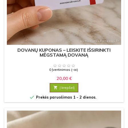
DOVANŲ KUPONAS – LEISKITE IŠSIRINKTI
MĖGSTAMĄ DOVANĄ
0 Įvertinimas (-ai)
20,00 €

Į krepšelį

Prekės paruošimas 1 - 2 dienos.