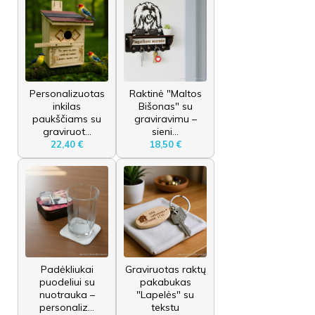
Personalizuotas
Raktinė "Maltos
inkilas
Bišonas" su
paukščiams su
graviravimu –
graviruot...
sieni...
22,40 €
18,50 €
Padėkliukai
Graviruotas raktų
puodeliui su
pakabukas
nuotrauka –
"Lapelės" su
personaliz...
tekstu