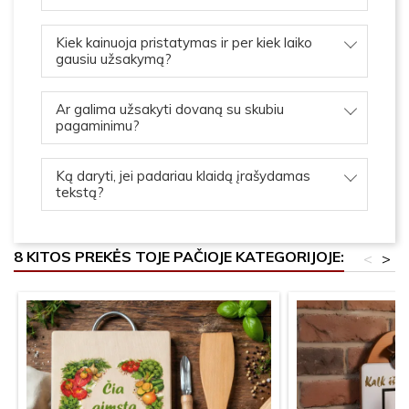
Kiek kainuoja pristatymas ir per kiek laiko
gausiu užsakymą?
Ar galima užsakyti dovaną su skubiu
pagaminimu?
Ką daryti, jei padariau klaidą įrašydamas
tekstą?
8 KITOS PREKĖS TOJE PAČIOJE KATEGORIJOJE:
<
>