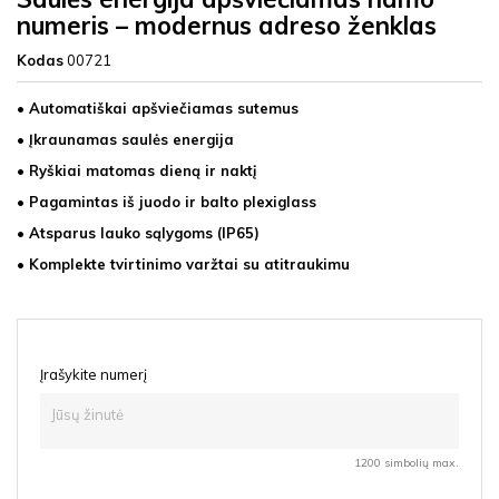
numeris – modernus adreso ženklas
Kodas
00721
• Automatiškai apšviečiamas sutemus
• Įkraunamas saulės energija
• Ryškiai matomas dieną ir naktį
• Pagamintas iš juodo ir balto plexiglass
• Atsparus lauko sąlygoms (IP65)
• Komplekte tvirtinimo varžtai su atitraukimu
Įrašykite numerį
1200 simbolių max.