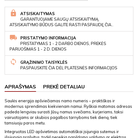
ATSISKAITYMAS
GARANTUOJAME SAUGŲ ATSISKAITYMĄ.
ATSISKAITYMO BŪDUS GALITE RASTI PASPAUDĘ ČIA..
PRISTATYMO INFORMACIJA
PRISTATYMAS 1 - 2 DARBO DIENOS, PREKĖS
PARUOŠIMAS 1 - 2 D. DIENOS
GRĄŽINIMO TAISYKLĖS
PASPAUSKITE ČIA DĖL PLATESNĖS INFORMACIJOS
APRAŠYMAS
PREKĖ DETALIAU
Saulės energija apšviečiamas namo numeris – praktiškas ir
modernus sprendimas kiekvienam namui. Ryškiai matomas adresas
padeda lengviau surasti Jūsų namus svečiams, kurjeriams, taksi
vairuotojams ar skubios pagalbos tarnyboms tiek dieną, tiek
tamsiuoju paros metu.
Integruotas LED apšvietimas automatiškai įsijungia sutemus ir
išsijungia prašvitus, todėl nereikia papildomo valdymo ar elektros