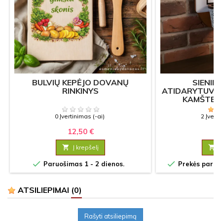
BULVIŲ KEPĖJO DOVANŲ
SIENIN
RINKINYS
ATIDARYTUVAS
KAMŠTELI
0 Įvertinimas (-ai)
2 Įvert
12,50 €
15

Į krepšelį



Paruošimas 1 - 2 dienos.
Prekės paruoš
ATSILIEPIMAI
(0)
Rašyti atsiliepimą