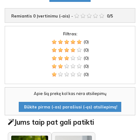
Remiantis
0
Įvertinimu (-ais)
-
0
/
5
Filtras:
(0)
(0)
(0)
(0)
(0)
Apie šią prekę kol kas nėra atsiliepimų
Būkite pirma (-as) parašiusi (-ęs) atsiliepimą!
Jums taip pat gali patikti