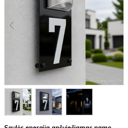
Saulės energija apšviečiamas namo