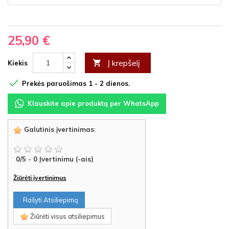
25,90 €
Į krepšelį

Kiekis

Prekės paruošimas 1 - 2 dienos.
Klauskite apie produktą per WhatsApp
Galutinis įvertinimas
:
0
/
5
-
0
Įvertinimu (-ais)
Žiūrėti įvertinimus
Rašyti Atsiliepimą
Žiūrėti visus atsiliepimus