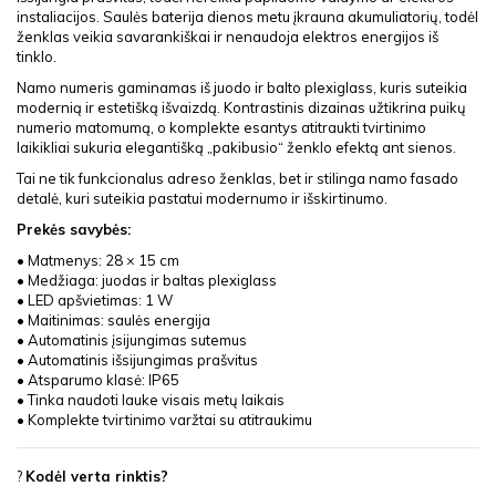
instaliacijos. Saulės baterija dienos metu įkrauna akumuliatorių, todėl
ženklas veikia savarankiškai ir nenaudoja elektros energijos iš
tinklo.
Namo numeris gaminamas iš juodo ir balto plexiglass, kuris suteikia
modernią ir estetišką išvaizdą. Kontrastinis dizainas užtikrina puikų
numerio matomumą, o komplekte esantys atitraukti tvirtinimo
laikikliai sukuria elegantišką „pakibusio“ ženklo efektą ant sienos.
Tai ne tik funkcionalus adreso ženklas, bet ir stilinga namo fasado
detalė, kuri suteikia pastatui modernumo ir išskirtinumo.
Prekės savybės:
• Matmenys: 28 × 15 cm
• Medžiaga: juodas ir baltas plexiglass
• LED apšvietimas: 1 W
• Maitinimas: saulės energija
• Automatinis įsijungimas sutemus
• Automatinis išsijungimas prašvitus
• Atsparumo klasė: IP65
• Tinka naudoti lauke visais metų laikais
• Komplekte tvirtinimo varžtai su atitraukimu
?
Kodėl verta rinktis?