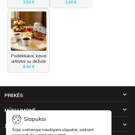
3,50 €
2,60 €
Padėkliukai, kavai
arbatai su dėžute
8,40 €

PREKĖS

MŪSŲ ĮMONĖ
Slapukai

JŪSŲ PASKYRA
Šioje svetainėje naudojami slapukai, siekiant