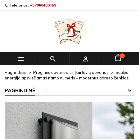
Telefonas:
+37060400459
0



Pagrindinis
Proginės dovanos
Įkurtuvių dovanos
Saulės
energija apšviečiamas namo numeris – modernus adreso ženklas
PAGRINDINĖ