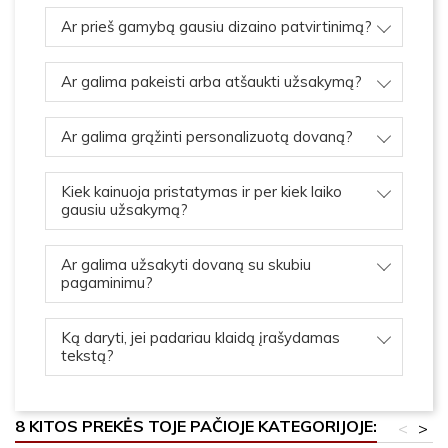
Ar prieš gamybą gausiu dizaino patvirtinimą?
Ar galima pakeisti arba atšaukti užsakymą?
Ar galima grąžinti personalizuotą dovaną?
Kiek kainuoja pristatymas ir per kiek laiko
gausiu užsakymą?
Ar galima užsakyti dovaną su skubiu
pagaminimu?
Ką daryti, jei padariau klaidą įrašydamas
tekstą?
8 KITOS PREKĖS TOJE PAČIOJE KATEGORIJOJE:
<
>