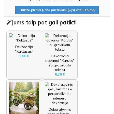
Būkite pirma (-as) parašiusi (-ęs) atsiliepimą!
Jums taip pat gali patikti
Dekoracija
"Kaktusas"
Dekoracija
5,00 €
dovanai "Karutis"
su graviruotu
tekstu
6,30 €
Dekoratyvinis
gėlių vežimas –