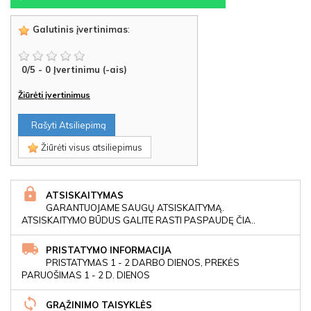
Galutinis įvertinimas
:
0
/
5
-
0
Įvertinimu (-ais)
Žiūrėti įvertinimus
Rašyti Atsiliepimą
Žiūrėti visus atsiliepimus
ATSISKAITYMAS
GARANTUOJAME SAUGŲ ATSISKAITYMĄ.
ATSISKAITYMO BŪDUS GALITE RASTI PASPAUDĘ ČIA..
PRISTATYMO INFORMACIJA
PRISTATYMAS 1 - 2 DARBO DIENOS, PREKĖS
PARUOŠIMAS 1 - 2 D. DIENOS
GRĄŽINIMO TAISYKLĖS