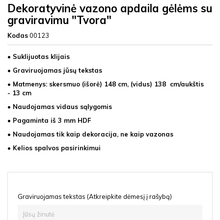
Dekoratyvinė vazono apdaila gėlėms su
graviravimu "Tvora"
Kodas
00123
• Suklijuotas klijais
• Graviruojamas jūsų tekstas
• Matmenys: skersmuo (išorė) 148 cm, (vidus) 138 cm/aukštis
- 13 cm
• Naudojamas vidaus sąlygomis
• Pagaminta iš 3 mm HDF
• Naudojamas tik kaip dekoracija, ne kaip vazonas
• Kelios spalvos pasirinkimui
Graviruojamas tekstas (Atkreipkite dėmesį į rašybą)