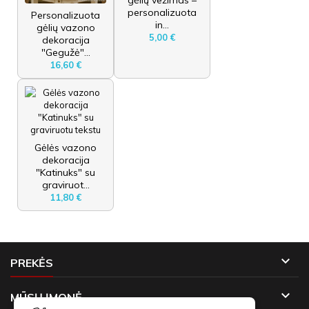
personalizuota
Personalizuota
in...
gėlių vazono
5,00 €
dekoracija
"Gegužė"...
16,60 €
Gėlės vazono
dekoracija
"Katinuks" su
graviruot...
11,80 €

PREKĖS

MŪSŲ ĮMONĖ