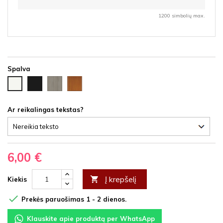
1200 simbolių max.
Spalva
Juoda
Ąžuolas
Vyšnia
Balta
HDF
latte
HDF
HDF
HDF
Ar reikalingas tekstas?
6,00 €
Į krepšelį

Kiekis

Prekės paruošimas 1 - 2 dienos.
Klauskite apie produktą per WhatsApp