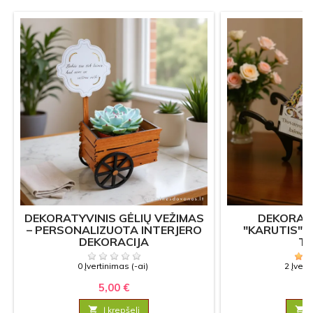
DEKORATYVINIS GĖLIŲ VEŽIMAS
DEKORAC
– PERSONALIZUOTA INTERJERO
"KARUTIS" 
DEKORACIJA
T
0 Įvertinimas (-ai)
2 Įvert
5,00 €
6

Į krepšelį
