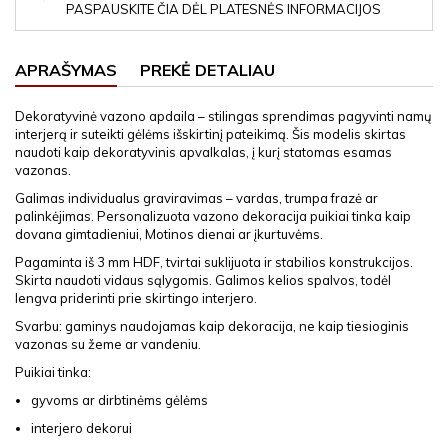
PASPAUSKITE ČIA DĖL PLATESNĖS INFORMACIJOS
APRAŠYMAS
PREKĖ DETALIAU
Dekoratyvinė vazono apdaila – stilingas sprendimas pagyvinti namų
interjerą ir suteikti gėlėms išskirtinį pateikimą. Šis modelis skirtas
naudoti kaip dekoratyvinis apvalkalas, į kurį statomas esamas
vazonas.
Galimas individualus graviravimas – vardas, trumpa frazė ar
palinkėjimas. Personalizuota vazono dekoracija puikiai tinka kaip
dovana gimtadieniui, Motinos dienai ar įkurtuvėms.
Pagaminta iš 3 mm HDF, tvirtai suklijuota ir stabilios konstrukcijos.
Skirta naudoti vidaus sąlygomis. Galimos kelios spalvos, todėl
lengva priderinti prie skirtingo interjero.
Svarbu: gaminys naudojamas kaip dekoracija, ne kaip tiesioginis
vazonas su žeme ar vandeniu.
Puikiai tinka:
gyvoms ar dirbtinėms gėlėms
interjero dekorui