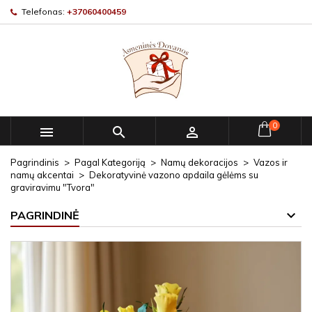
Telefonas:
+37060400459
0



Pagrindinis
Pagal Kategoriją
Namų dekoracijos
Vazos ir
namų akcentai
Dekoratyvinė vazono apdaila gėlėms su
graviravimu "Tvora"
PAGRINDINĖ