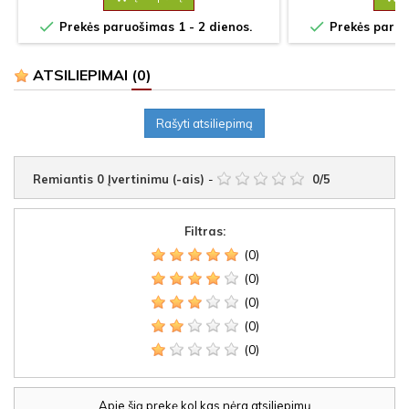


Prekės paruošimas 1 - 2 dienos.
Prekės paruoš
ATSILIEPIMAI
(0)
Rašyti atsiliepimą
Remiantis
0
Įvertinimu (-ais)
-
0
/
5
Filtras:
(0)
(0)
(0)
(0)
(0)
Apie šią prekę kol kas nėra atsiliepimų