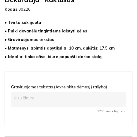
Kodas
00226
• Tvirta suklijuota
• Puiki dovanėlė tingintiems laistyti gėles
• Graviruojamas tekstas
• Matmenys: apimtis apytiksliai 10 cm, aukštis: 17,5 cm
• Idealiai tinka ofise, biure papuošti darbo stalą.
Graviruojamas tekstas (Atkreipkite dėmesį į rašybą)
1200 simbolių max.