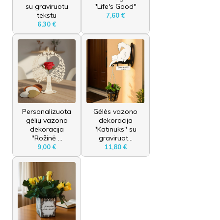
su graviruotu
"Life's Good"
tekstu
7,60 €
6,30 €
Personalizuota
Gėlės vazono
gėlių vazono
dekoracija
dekoracija
"Katinuks" su
"Rožinė ...
graviruot...
9,00 €
11,80 €