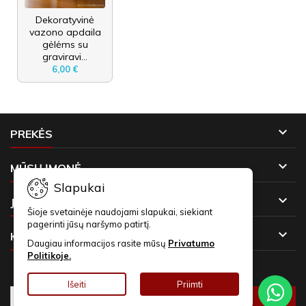
Dekoratyvinė
vazono apdaila
gėlėms su
graviravi...
6,00 €

PREKĖS

MŪSŲ ĮMONĖ
Slapukai

JŪSŲ PASKYRA
Šioje svetainėje naudojami slapukai, siekiant
pagerinti jūsų naršymo patirtį.

KONTAKTAI
Daugiau informacijos rasite mūsų
Privatumo
Politikoje.
NAUJIENLAIŠKIAI
Išeiti
Priimti