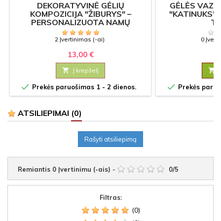
DEKORATYVINĖ GĖLIŲ
GĖLĖS VAZO
KOMPOZICIJA "ŽIBURYS" –
"KATINUKS"
PERSONALIZUOTA NAMŲ
T
DEKORACIJA
2 Įvertinimas (-ai)
0 Įvert
13,00 €
11

Į krepšelį



Prekės paruošimas 1 - 2 dienos.
Prekės paruoš
ATSILIEPIMAI
(0)
Rašyti atsiliepimą
Remiantis
0
Įvertinimu (-ais)
-
0
/
5
Filtras:
(0)