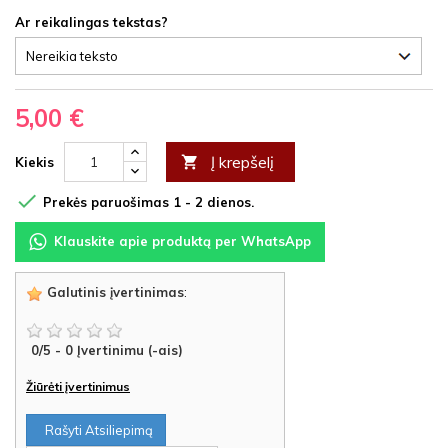
Ar reikalingas tekstas?
5,00 €
Į krepšelį

Kiekis

Prekės paruošimas 1 - 2 dienos.
Klauskite apie produktą per WhatsApp
Galutinis įvertinimas
:
0
/
5
-
0
Įvertinimu (-ais)
Žiūrėti įvertinimus
Rašyti Atsiliepimą