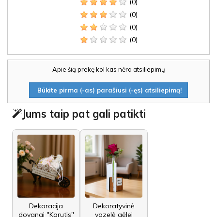
(0)
(0)
(0)
(0)
Apie šią prekę kol kas nėra atsiliepimų
Būkite pirma (-as) parašiusi (-ęs) atsiliepimą!
Jums taip pat gali patikti
Dekoracija
Dekoratyvinė
dovanai "Karutis"
vazelė gėlei