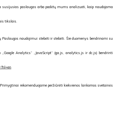
uga susijusias paslaugas arba padėtų mums analizuoti, kaip naudojama
is tikslais.
sų Paslaugos naudojimui stebėti ir stebėti. Šie duomenys bendrinami su
Google Analytics“ „JavaScript“ (ga.js, analytics.js ir dc.js) bendrinti
cy?hl=en
inę. Primygtinai rekomenduojame peržiūrėti kiekvienos lankomos svetainės