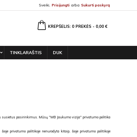
Sveiki,
Prisijungti
arba
Sukurti paskyrą
ška
KREPŠELIS
0
PREKĖS -
0,00 €
TINKLARAŠTIS
DUK
s susietus pasirinkimus. Mūsų "MB Jaukumo vizija" privatumo politika
oje privatumo politikoje nenurodyta kitaip, šioje privatumo politikoje