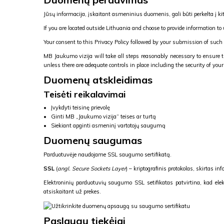
Jūsų informacija, įskaitant asmeninius duomenis, gali būti perkelta į kitu
If you are located outside Lithuania and choose to provide information to
Your consent to this Privacy Policy followed by your submission of such
MB Jaukumo vizija will take all steps reasonably necessary to ensure th
unless there are adequate controls in place including the security of you
Duomenų atskleidimas
Teisėti reikalavimai
Įvykdyti teisinę prievolę
Ginti MB „Jaukumo vizija“ teises ar turtą
Siekiant apginti asmeninį vartotojų saugumą
Duomenų saugumas
Parduotuvėje naudojame SSL saugumo sertifikatą.
SSL
(
angl. Secure Sockets Layer
) – kriptografinis protokolas, skirtas i
Elektroninių parduotuvių saugumo SSL setifikatas patvirtina, kad ele
atsiskaitant už prekes.
Paslaugų tiekėjai