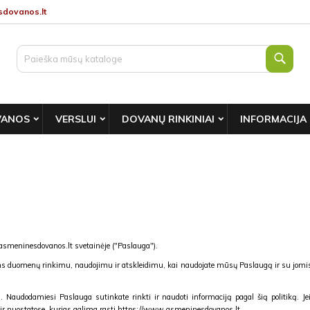
dovanos.lt
Paie
VANOS
VERSLUI
DOVANŲ RINKINIAI
INFORMACIJA
smeninesdovanos.lt svetainėje ("Paslauga").
s duomenų rinkimu, naudojimu ir atskleidimu, kai naudojate mūsų Paslaugą ir su jomi
audodamiesi Paslauga sutinkate rinkti ir naudoti informaciją pagal šią politiką. Jei ši
 ir nuostatose, kurias galima rasti https://www.asmeninesdovanos.lt.