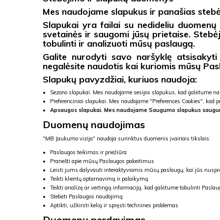
Mes naudojame slapukus ir panašias stebėji
Slapukai yra failai su nedideliu duomenų k
svetainės ir saugomi jūsų prietaise. Stebė
tobulinti ir analizuoti mūsų paslaugą.
Galite nurodyti savo naršyklę atsisakyti
negalėsite naudotis kai kuriomis mūsų Pas
Slapukų pavyzdžiai, kuriuos naudoja:
Sezono slapukai. Mes naudojame sesijos slapukus, kad galėtume n
Preferenciniai slapukai. Mes naudojame "Preferences Cookies", kad 
Apsaugos slapukai. Mes naudojame Saugumo slapukus saugumo
Duomenų naudojimas
"MB Jaukumo vizija" naudoja surinktus duomenis įvairiais tikslais:
Paslaugos teikimas ir priežiūra
Pranešti apie mūsų Paslaugos pakeitimus
Leisti jums dalyvauti interaktyviomis mūsų paslaugų, kai jūs nusprę
Teikti klientų aptarnavimą ir palaikymą
Teikti analizę ar vertingą informaciją, kad galėtume tobulinti Pasla
Stebėti Paslaugos naudojimą
Aptikti, užkirsti kelią ir spręsti technines problemas
Duomenų perdavimas