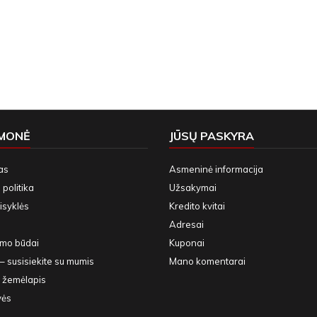
ĮMONĖ
JŪSŲ PASKYRA
as
Asmeninė informacija
politika
Užsakymai
isyklės
Kredito kvitai
Adresai
ymo būdai
Kuponai
– susisiekite su mumis
Mano komentarai
 žemėlapis
vės