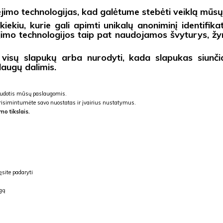
mo technologijas, kad galėtume stebėti veiklą mūsų ta
iekiu, kurie gali apimti unikalų anoniminį identifikat
jimo technologijos taip pat naudojamos švyturys, žymas
 visų slapukų arba nurodyti, kada slapukas siunči
laugų dalimis.
audotis mūsų paslaugomis.
prisimintumėte savo nuostatas ir įvairius nustatymus.
 tikslais.
site padaryti
ugą