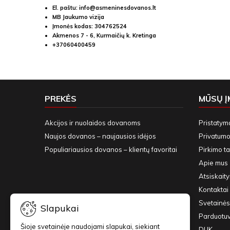
El. paštu:
info@asmeninesdovanos.lt
MB Jaukumo vizija
Įmonės kodas: 304762524
Akmenos 7 - 6, Kurmaičių k. Kretinga
+37060400459
PREKĖS
MŪSŲ 
Akcijos ir nuolaidos dovanoms
Pristatym
Naujos dovanos – naujausios idėjos
Privatumo 
Populiariausios dovanos – klientų favoritai
Pirkimo ta
Apie mus
Atsiskait
Kontaktai 
Svetainės
Slapukai
Parduotu
Šioje svetainėje naudojami slapukai, siekiant
DUK