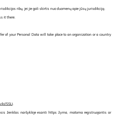
dikcijos ribų, jei jie gali skirtis nuo duomenų apie jūsų jurisdikciją.
s it there.
er of your Personal Data will take place to an organization or a country
/wiki/SSL
).
masis ženklas naršyklėje esanti https žyma, matoma registruojantis ar