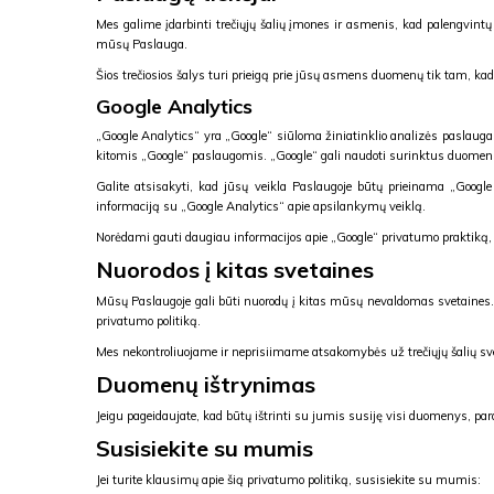
Mes galime įdarbinti trečiųjų šalių įmones ir asmenis, kad palengvi
mūsų Paslauga.
Šios trečiosios šalys turi prieigą prie jūsų asmens duomenų tik tam, kad a
Google Analytics
„Google Analytics“ yra „Google“ siūloma žiniatinklio analizės paslaug
kitomis „Google“ paslaugomis. „Google“ gali naudoti surinktus duomen
Galite atsisakyti, kad jūsų veikla Paslaugoje būtų prieinama „Google A
informaciją su „Google Analytics“ apie apsilankymų veiklą.
Norėdami gauti daugiau informacijos apie „Google“ privatumo praktiką, 
Nuorodos į kitas svetaines
Mūsų Paslaugoje gali būti nuorodų į kitas mūsų nevaldomas svetaines. Je
privatumo politiką.
Mes nekontroliuojame ir neprisiimame atsakomybės už trečiųjų šalių svet
Duomenų ištrynimas
Jeigu pageidaujate, kad būtų ištrinti su jumis susiję visi duomenys, 
Susisiekite su mumis
Jei turite klausimų apie šią privatumo politiką, susisiekite su mumis: