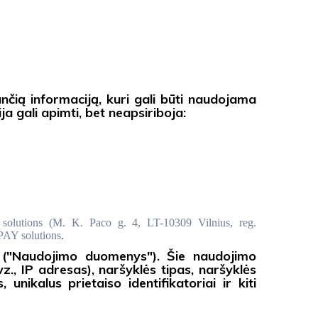
čią informaciją, kuri gali būti naudojama
 gali apimti, bet neapsiriboja:
olutions (
M. K. Paco g. 4, LT-10309 Vilnius, reg.
Y solutions
.
a ("Naudojimo duomenys"). Šie naudojimo
., IP adresas), naršyklės tipas, naršyklės
nikalus prietaiso identifikatoriai ir kiti