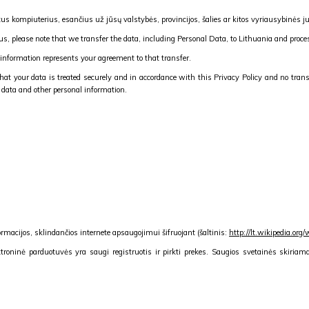
s kompiuterius, esančius už jūsų valstybės, provincijos, šalies ar kitos vyriausybinės juris
 us, please note that we transfer the data, including Personal Data, to Lithuania and proces
 information represents your agreement to that transfer.
at your data is treated securely and in accordance with this Privacy Policy and no transf
r data and other personal information.
nformacijos, sklindančios internete apsaugojimui šifruojant (šaltinis:
http://lt.wikipedia.org
ktroninė parduotuvės yra saugi registruotis ir pirkti prekes. Saugios svetainės skiria