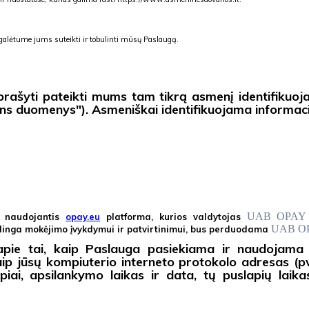
d galėtume jums suteikti ir tobulinti mūsų Paslaugą.
šyti pateikti mums tam tikrą asmenį identifikuojan
s duomenys"). Asmeniškai identifikuojama informacija
UAB OPAY s
i naudojantis
opay.eu
platforma, kurios valdytojas
UAB OPA
kalinga mokėjimo įvykdymui ir patvirtinimui, bus perduodama
 apie tai, kaip Paslauga pasiekiama ir naudojam
ip jūsų kompiuterio interneto protokolo adresas (pvz
i, apsilankymo laikas ir data, tų puslapių laikas, u