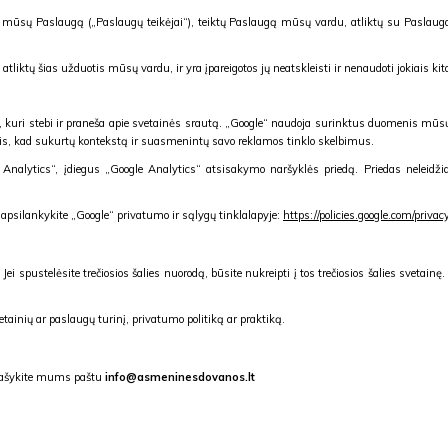
ntų mūsų Paslaugą („Paslaugų teikėjai“), teiktų Paslaugą mūsų vardu, atliktų su Pasla
tliktų šias užduotis mūsų vardu, ir yra įpareigotos jų neatskleisti ir nenaudoti jokiais kita
a, kuri stebi ir praneša apie svetainės srautą. „Google“ naudoja surinktus duomenis mū
is, kad sukurtų kontekstą ir suasmenintų savo reklamos tinklo skelbimus.
nalytics“, įdiegus „Google Analytics“ atsisakymo naršyklės priedą. Priedas neleidžia „
apsilankykite „Google“ privatumo ir sąlygų tinklalapyje:
https://policies.google.com/priva
i spustelėsite trečiosios šalies nuorodą, būsite nukreipti į tos trečiosios šalies sveta
ainių ar paslaugų turinį, privatumo politiką ar praktiką.
parašykite mums paštu
info@asmeninesdovanos.lt