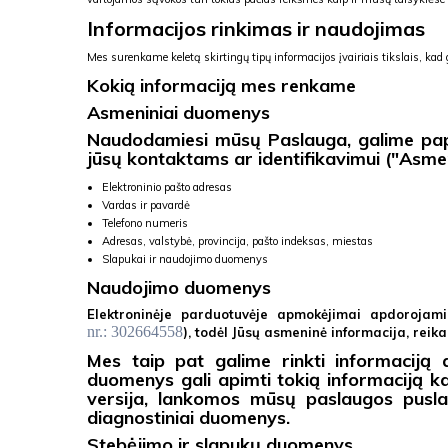
Informacijos rinkimas ir naudojimas
Mes surenkame keletą skirtingų tipų informacijos įvairiais tikslais, ka
Kokią informaciją mes renkame
Asmeniniai duomenys
Naudodamiesi mūsų Paslauga, galime papra
jūsų kontaktams ar identifikavimui ("Asmen
Elektroninio pašto adresas
Vardas ir pavardė
Telefono numeris
Adresas, valstybė, provincija, pašto indeksas, miestas
Slapukai ir naudojimo duomenys
Naudojimo duomenys
Elektroninėje parduotuvėje apmokėjimai apdorojam
nr.:
302664558
), todėl Jūsų asmeninė informacija, rei
Mes taip pat galime rinkti informaciją
duomenys gali apimti tokią informaciją ka
versija, lankomos mūsų paslaugos puslapia
diagnostiniai duomenys.
Stebėjimo ir slapukų duomenys