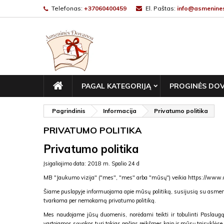
Telefonas:
+37060400459
El. Paštas:
info@asmenines
PAGRINDINIS
PAGAL KATEGORIJĄ
PROGINĖS DO
Pagrindinis
Informacija
Privatumo politika
PRIVATUMO POLITIKA
Privatumo politika
Įsigaliojimo data: 2018 m. Spalio 24 d
MB "Jaukumo vizija" ("mes", "mes" arba "mūsų") veikia https://www.a
Šiame puslapyje informuojama apie mūsų politiką, susijusią su asmen
tvarkoma per nemokamą privatumo politiką.
Mes naudojame jūsų duomenis, norėdami teikti ir tobulinti Paslaugą. N
vartojamos sąvokos turi tokias pačias reikšmes kaip ir mūsų taisyklėse