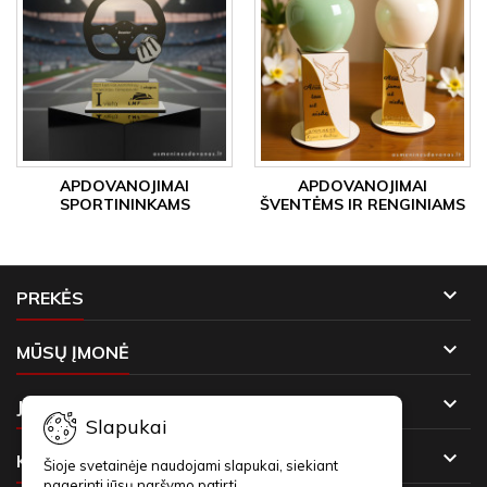
APDOVANOJIMAI
APDOVANOJIMAI
SPORTININKAMS
ŠVENTĖMS IR RENGINIAMS

PREKĖS

MŪSŲ ĮMONĖ

JŪSŲ PASKYRA
Slapukai

KONTAKTAI
Šioje svetainėje naudojami slapukai, siekiant
pagerinti jūsų naršymo patirtį.