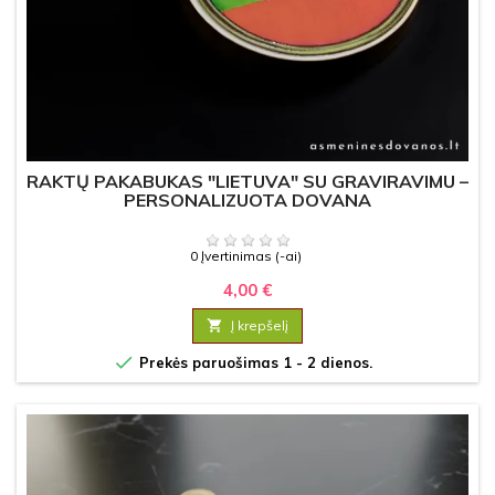
RAKTŲ PAKABUKAS "LIETUVA" SU GRAVIRAVIMU –
PERSONALIZUOTA DOVANA
0 Įvertinimas (-ai)
4,00 €

Į krepšelį

Prekės paruošimas 1 - 2 dienos.