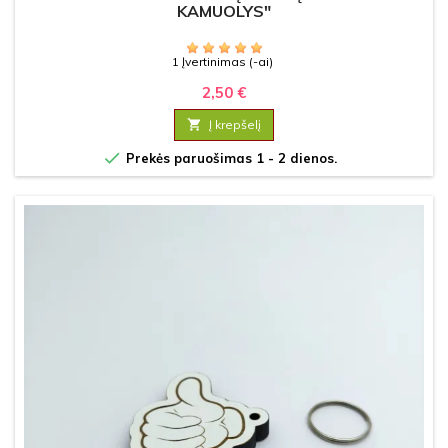
KAMUOLYS"
1 Įvertinimas (-ai)
2,50 €

Į krepšelį

Prekės paruošimas 1 - 2 dienos.