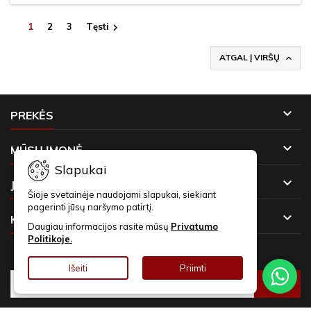
1
2
3
Tęsti

ATGAL Į VIRŠŲ


PREKĖS

MŪSŲ ĮMONĖ
Slapukai

JŪSŲ PASKYRA
Šioje svetainėje naudojami slapukai, siekiant
pagerinti jūsų naršymo patirtį.

KONTAKTAI
Daugiau informacijos rasite mūsų
Privatumo
Politikoje.
NAUJIENLAIŠKIAI
Išeiti
Priimti