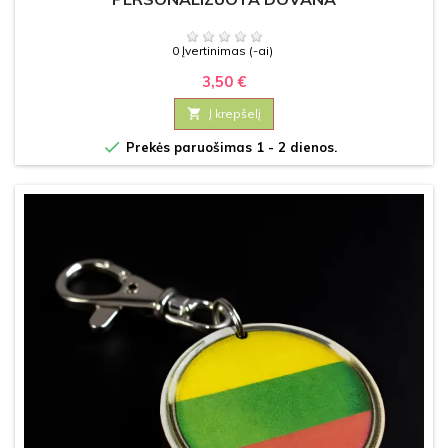
0 Įvertinimas (-ai)
3,50 €

Į krepšelį

Prekės paruošimas 1 - 2 dienos.