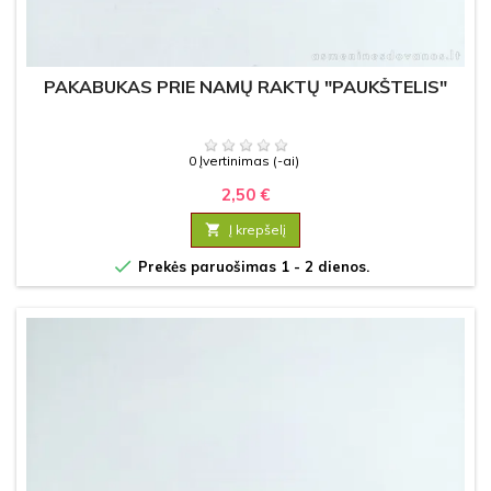
PAKABUKAS PRIE NAMŲ RAKTŲ "PAUKŠTELIS"
0 Įvertinimas (-ai)
2,50 €

Į krepšelį

Prekės paruošimas 1 - 2 dienos.