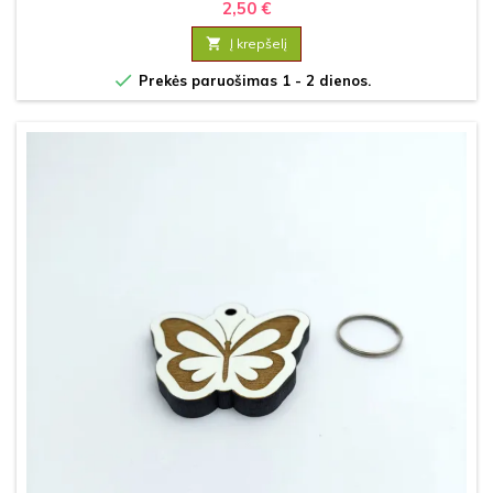
2,50 €

Į krepšelį

Prekės paruošimas 1 - 2 dienos.