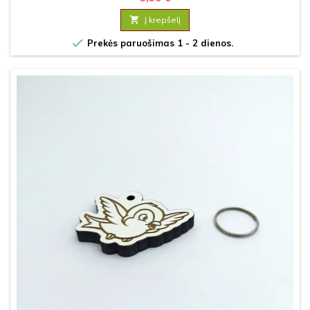

Į krepšelį

Prekės paruošimas 1 - 2 dienos.