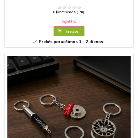
0 Įvertinimas (-ai)
5,50 €

Į krepšelį

Prekės paruošimas 1 - 2 dienos.