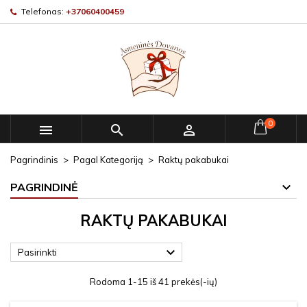
Telefonas:
+37060400459
0



Pagrindinis
Pagal Kategoriją
Raktų pakabukai
PAGRINDINĖ
RAKTŲ PAKABUKAI

Pasirinkti
Rodoma 1-15 iš 41 prekės(-ių)