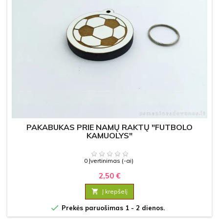
PAKABUKAS PRIE NAMŲ RAKTŲ "FUTBOLO
KAMUOLYS"
0 Įvertinimas (-ai)
2,50 €

Į krepšelį

Prekės paruošimas 1 - 2 dienos.