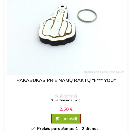
PAKABUKAS PRIE NAMŲ RAKTŲ "F*** YOU"
0 Įvertinimas (-ai)
2,50 €

Į krepšelį

Prekės paruošimas 1 - 2 dienos.