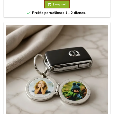

Į krepšelį

Prekės paruošimas 1 - 2 dienos.