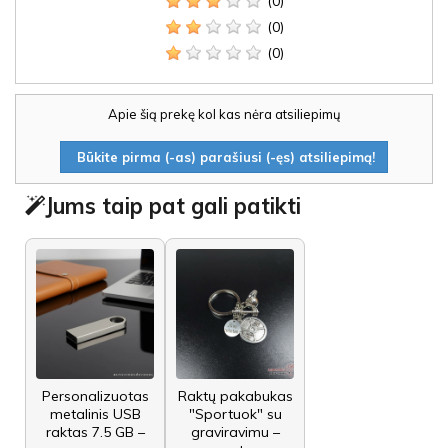
(0)
(0)
(0)
Apie šią prekę kol kas nėra atsiliepimų
Būkite pirma (-as) parašiusi (-ęs) atsiliepimą!
Jums taip pat gali patikti
Personalizuotas
Raktų pakabukas
metalinis USB
"Sportuok" su
raktas 7.5 GB –
graviravimu –