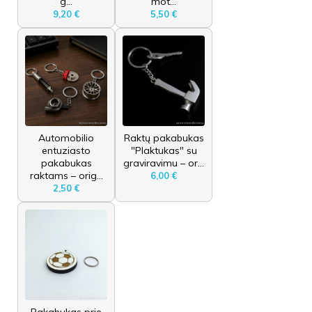
g...
mot...
9,20 €
5,50 €
Automobilio
Raktų pakabukas
entuziasto
"Plaktukas" su
pakabukas
graviravimu – or...
raktams – orig...
6,00 €
2,50 €
Pakabukas prie