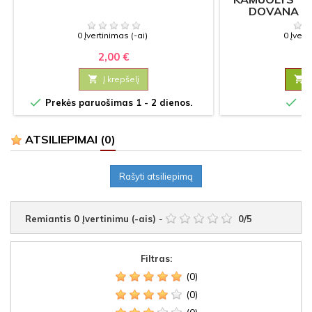
DOVANA F
0 Įvertinimas (-ai)
0 Įvert
2,00 €
4

Į krepšelį



Prekės paruošimas 1 - 2 dienos.
Sa
ATSILIEPIMAI
(0)
Rašyti atsiliepimą
Remiantis
0
Įvertinimu (-ais)
-
0
/
5
Filtras:
(0)
(0)