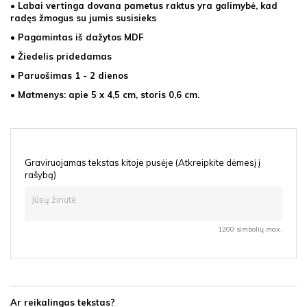
• Labai vertinga dovana pametus raktus yra galimybė, kad
radęs žmogus su jumis susisieks
•
Pagamintas iš dažytos MDF
• Žiedelis pridedamas
• Paruošimas 1 - 2 dienos
• Matmenys: apie 5 x 4,5 cm, storis 0,6 cm.
Graviruojamas tekstas kitoje pusėje (Atkreipkite dėmesį į
rašybą)
1200 simbolių max.
Ar reikalingas tekstas?