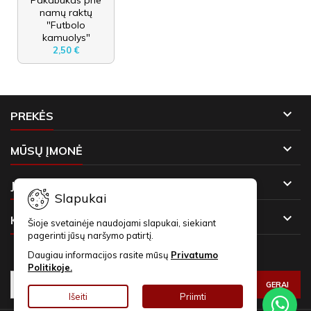
namų raktų
"Futbolo
kamuolys"
2,50 €

PREKĖS

MŪSŲ ĮMONĖ

JŪSŲ PASKYRA
Slapukai

KONTAKTAI
Šioje svetainėje naudojami slapukai, siekiant
pagerinti jūsų naršymo patirtį.
NAUJIENLAIŠKIAI
Daugiau informacijos rasite mūsų
Privatumo
Politikoje.
Išeiti
Priimti