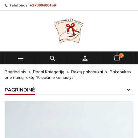
Telefonas:
+37060400459
0



Pagrindinis
Pagal Kategoriją
Raktų pakabukai
Pakabukas
prie namų raktų "Krepšinio kamuolys"
PAGRINDINĖ