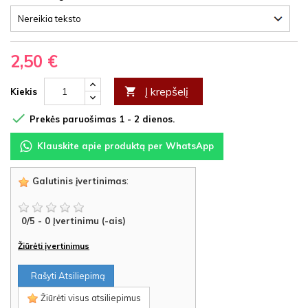
2,50 €
Į krepšelį

Kiekis

Prekės paruošimas 1 - 2 dienos.
Klauskite apie produktą per WhatsApp
Galutinis įvertinimas
:
0
/
5
-
0
Įvertinimu (-ais)
Žiūrėti įvertinimus
Rašyti Atsiliepimą
Žiūrėti visus atsiliepimus