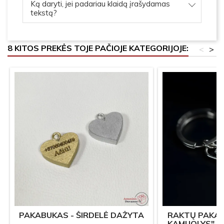
Ką daryti, jei padariau klaidą įrašydamas
tekstą?
8 KITOS PREKĖS TOJE PAČIOJE KATEGORIJOJE:
<
>
PAKABUKAS - ŠIRDELĖ DAŽYTA
RAKTŲ PAKA
KAMUOLYS" S