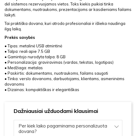
dėl sistemos rezervuojamos vietos. Toks kiekis puikiai tinka
dokumentams, nuotraukoms, prezentacijoms ar kasdieniams failams
laikyti.
Tai praktiška dovana, kuri atrodo profesionaliai ir išlieka naudinga
ilgą laiką.
Prekės savybės
• Tipas: metalinė USB atmintinė
• Talpa: reali apie 7.5 GB
• Gamintojo nurodyta talpa: 8 GB
• Personalizacija: graviravimas (vardas, tekstas, logotipas)
• Medžiaga: metalas
• Paskirtis: dokumentams, nuotraukoms, failams saugoti
• Tinka: verslo dovanoms, darbuotojams, klientams, asmeninėms
dovanoms
• Dizainas: kompaktiškas ir elegantiškas
Dažniausiai užduodami klausimai
Per kiek laiko pagaminama personalizuota
dovana?