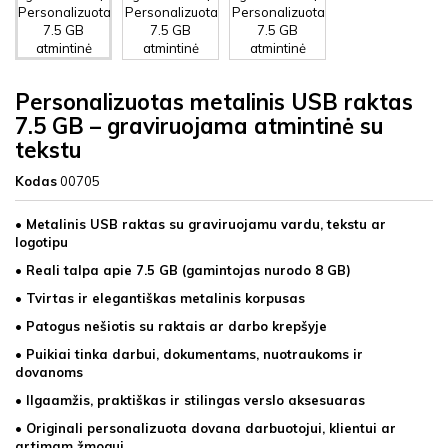
Personalizuotas metalinis USB raktas
7.5 GB – graviruojama atmintinė su
tekstu
Kodas
00705
• Metalinis USB raktas su graviruojamu vardu, tekstu ar
logotipu
• Reali talpa apie 7.5 GB (gamintojas nurodo 8 GB)
• Tvirtas ir elegantiškas metalinis korpusas
• Patogus nešiotis su raktais ar darbo krepšyje
• Puikiai tinka darbui, dokumentams, nuotraukoms ir
dovanoms
• Ilgaamžis, praktiškas ir stilingas verslo aksesuaras
• Originali personalizuota dovana darbuotojui, klientui ar
artimam žmogui