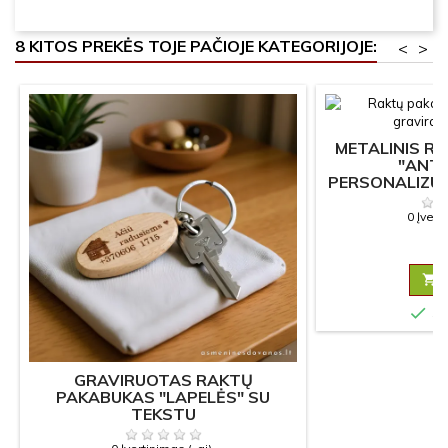
8 KITOS PREKĖS TOJE PAČIOJE KATEGORIJOJE:
<
>
METALINIS R
"ANTR
PERSONALIZU
SU 
0 Įvert
6


Sa
GRAVIRUOTAS RAKTŲ
PAKABUKAS "LAPELĖS" SU
TEKSTU