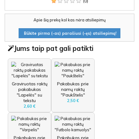
(0)
Apie šią prekę kol kas nėra atsiliepimų
Būkite pirma (-as) parašiusi (-ęs) atsiliepimą!
Jums taip pat gali patikti
Graviruotas raktų
Pakabukas prie
pakabukas
namų raktų
"Lapelės" su
"Paukštelis"
tekstu
2,50 €
2,60 €
Pakabukas prie
Pakabukas prie