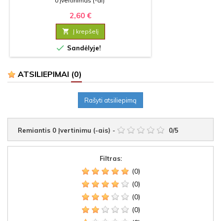
0 Įvertinimas (-ai)
2,60 €

Į krepšelį

Sandėlyje!
ATSILIEPIMAI
(0)
Rašyti atsiliepimą
Remiantis
0
Įvertinimu (-ais)
-
0
/
5
Filtras:
(0)
(0)
(0)
(0)