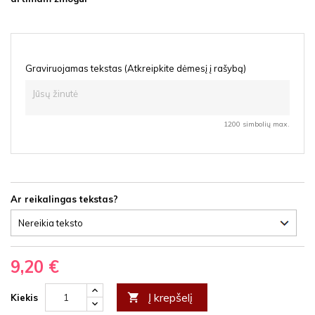
Graviruojamas tekstas (Atkreipkite dėmesį į rašybą)
1200 simbolių max.
Ar reikalingas tekstas?
9,20 €
Į krepšelį

Kiekis