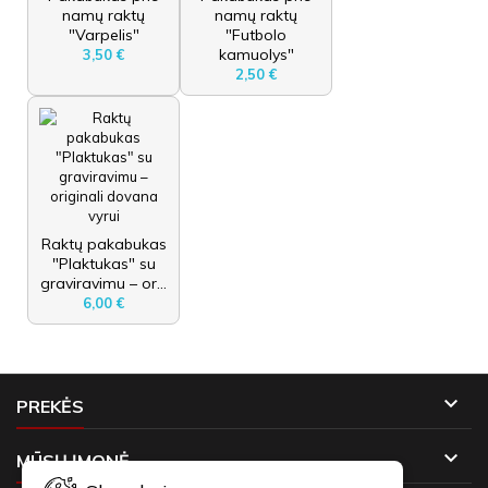
namų raktų
namų raktų
"Varpelis"
"Futbolo
kamuolys"
3,50 €
2,50 €
Raktų pakabukas
"Plaktukas" su
graviravimu – or...
6,00 €

PREKĖS

MŪSŲ ĮMONĖ