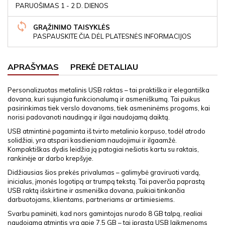
PARUOŠIMAS 1 - 2 D. DIENOS
GRĄŽINIMO TAISYKLĖS
PASPAUSKITE ČIA DĖL PLATESNĖS INFORMACIJOS
APRAŠYMAS
PREKĖ DETALIAU
Personalizuotas metalinis USB raktas – tai praktiška ir elegantiška
dovana, kuri sujungia funkcionalumą ir asmeniškumą. Tai puikus
pasirinkimas tiek verslo dovanoms, tiek asmeninėms progoms, kai
norisi padovanoti naudingą ir ilgai naudojamą daiktą.
USB atmintinė pagaminta iš tvirto metalinio korpuso, todėl atrodo
solidžiai, yra atspari kasdieniam naudojimui ir ilgaamžė.
Kompaktiškas dydis leidžia ją patogiai nešiotis kartu su raktais,
rankinėje ar darbo krepšyje.
Didžiausias šios prekės privalumas – galimybė graviruoti vardą,
inicialus, įmonės logotipą ar trumpą tekstą. Tai paverčia paprastą
USB raktą išskirtine ir asmeniška dovana, puikiai tinkančia
darbuotojams, klientams, partneriams ar artimiesiems.
Svarbu paminėti, kad nors gamintojas nurodo 8 GB talpą, realiai
naudojama atmintis yra apie 7.5 GB – tai įprasta USB laikmenoms