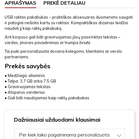
APRAŠYMAS
PREKĖ DETALIAU
USB raktas pakabukas – praktiškas aksesuaras duomenims saugoti
ir patogiai nešiotis kartu su raktais. Kompaktiškas dizainas leidžia
naudoti jį kaip raktų pakabuką.
Ant korpuso gali būti graviruojamas jūsų pasirinktas tekstas –
vardas, įmonės pavadinimas ar trumpa žinutė.
Tai puiki personalizuota dovana kolegoms, klientams ar verslo
partneriams.
Prekės savybės
• Medžiaga: aliuminis
• Talpa: 3,7 GB arba 7,5 GB
• Graviruojamas tekstas
• Atsparus vandeniui
• Gali būti naudojamas kaip raktų pakabukas
Dažniausiai užduodami klausimai
Per kiek laiko pagaminama personalizuota