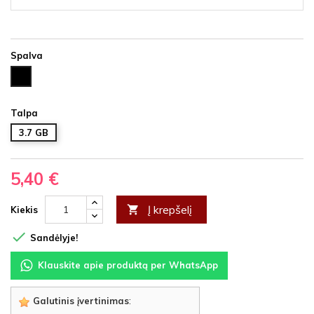
Spalva
Juoda
Talpa
3.7 GB
5,40 €
Į krepšelį

Kiekis

Sandėlyje!
Klauskite apie produktą per WhatsApp
Galutinis įvertinimas
: