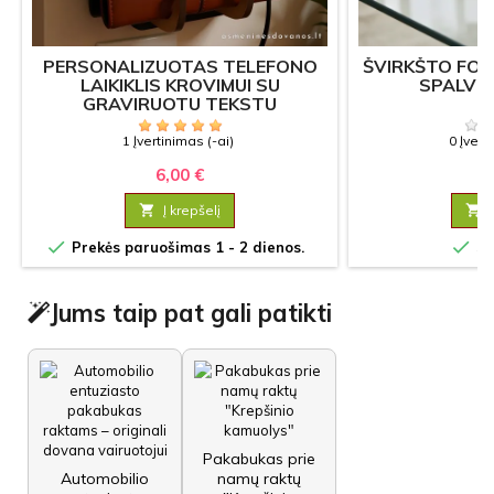
PERSONALIZUOTAS TELEFONO
ŠVIRKŠTO FOR
LAIKIKLIS KROVIMUI SU
SPALVO
GRAVIRUOTU TEKSTU
1 Įvertinimas (-ai)
0 Įvert
6,00 €
1

Į krepšelį



Prekės paruošimas 1 - 2 dienos.
Sa
Jums taip pat gali patikti
Pakabukas prie
Automobilio
namų raktų