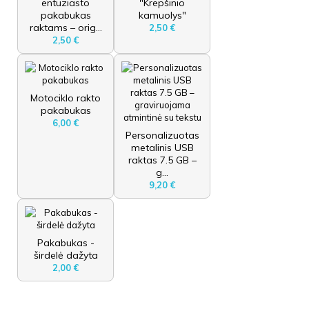
entuziasto
"Krepšinio
pakabukas
kamuolys"
raktams – orig...
2,50 €
2,50 €
Motociklo rakto
pakabukas
6,00 €
Personalizuotas
metalinis USB
raktas 7.5 GB –
g...
9,20 €
Pakabukas -
širdelė dažyta
2,00 €