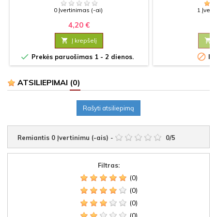
AR MEISTRUI
0 Įvertinimas (-ai)
1 Įvert
4,20 €
4

Į krepšelį



Prekės paruošimas 1 - 2 dienos.
Iš
ATSILIEPIMAI
(0)
Rašyti atsiliepimą
Remiantis
0
Įvertinimu (-ais)
-
0
/
5
Filtras:
(0)
(0)
(0)
(0)