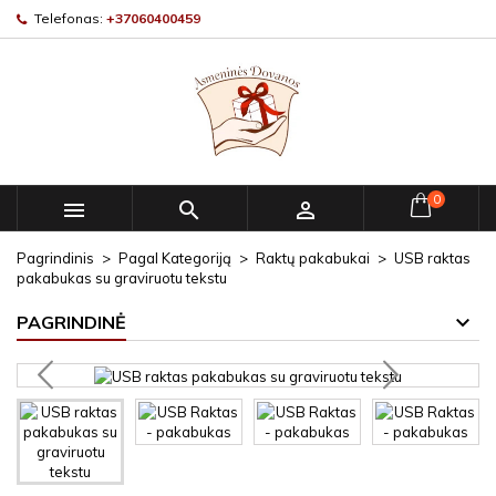
Telefonas:
+37060400459
0



Pagrindinis
Pagal Kategoriją
Raktų pakabukai
USB raktas
pakabukas su graviruotu tekstu
PAGRINDINĖ