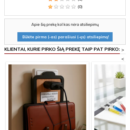
(0)
Apie šią prekę kol kas nėra atsiliepimų
Būkite pirma (-as) parašiusi (-ęs) atsiliepimą!
KLIENTAI, KURIE PIRKO ŠIĄ PREKĘ TAIP PAT PIRKO:
>
<