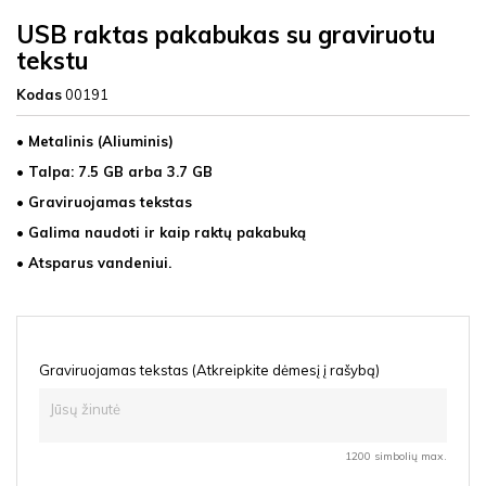
USB raktas pakabukas su graviruotu
tekstu
Kodas
00191
• Metalinis (Aliuminis)
• Talpa: 7.5 GB arba 3.7 GB
• Graviruojamas tekstas
• Galima naudoti ir kaip raktų pakabuką
• Atsparus vandeniui.
Graviruojamas tekstas (Atkreipkite dėmesį į rašybą)
1200 simbolių max.