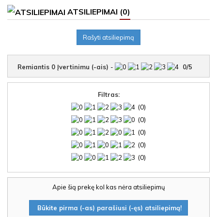
ATSILIEPIMAI
(0)
Rašyti atsiliepimą
Remiantis
0
Įvertinimu (-ais)
-
0
/
5
Filtras:
(0)
(0)
(0)
(0)
(0)
Apie šią prekę kol kas nėra atsiliepimų
Būkite pirma (-as) parašiusi (-ęs) atsiliepimą!