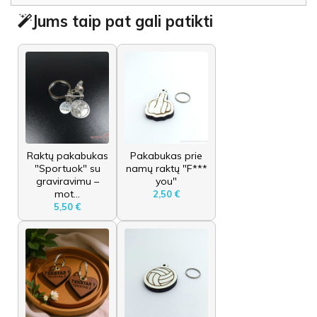
Jums taip pat gali patikti
Raktų pakabukas
Pakabukas prie
"Sportuok" su
namų raktų "F***
graviravimu –
you"
mot...
2,50 €
5,50 €