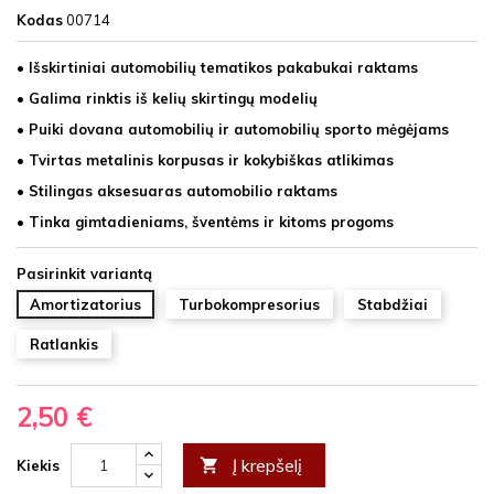
Kodas
00714
• Išskirtiniai automobilių tematikos pakabukai raktams
• Galima rinktis iš kelių skirtingų modelių
• Puiki dovana automobilių ir automobilių sporto mėgėjams
• Tvirtas metalinis korpusas ir kokybiškas atlikimas
• Stilingas aksesuaras automobilio raktams
• Tinka gimtadieniams, šventėms ir kitoms progoms
Pasirinkit variantą
Amortizatorius
Turbokompresorius
Stabdžiai
Ratlankis
2,50 €
Į krepšelį

Kiekis