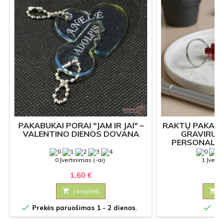
PAKABUKAI PORAI "JAM IR JAI" –
RAKTŲ PAKABU
VALENTINO DIENOS DOVANA
GRAVIRUO
PERSONALI
0 Įvertinimas (-ai)
1 Įvert
1,60 €
3

Į krepšelį



Prekės paruošimas 1 - 2 dienos.
Sa