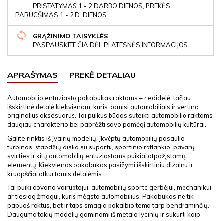
PRISTATYMAS 1 - 2 DARBO DIENOS, PREKĖS
PARUOŠIMAS 1 - 2 D. DIENOS
GRĄŽINIMO TAISYKLĖS
PASPAUSKITE ČIA DĖL PLATESNĖS INFORMACIJOS
APRAŠYMAS
PREKĖ DETALIAU
Automobilio entuziasto pakabukas raktams – nedidelė, tačiau
išskirtinė detalė kiekvienam, kuris domisi automobiliais ir vertina
originalius aksesuarus. Tai puikus būdas suteikti automobilio raktams
daugiau charakterio bei pabrėžti savo pomėgį automobilių kultūrai.
Galite rinktis iš įvairių modelių, įkvėptų automobilių pasaulio –
turbinos, stabdžių disko su suportu, sportinio ratlankio, pavarų
svirties ir kitų automobilių entuziastams puikiai atpažįstamų
elementų. Kiekvienas pakabukas pasižymi išskirtiniu dizainu ir
kruopščiai atkurtomis detalėmis.
Tai puiki dovana vairuotojui, automobilių sporto gerbėjui, mechanikui
ar tiesiog žmogui, kuris mėgsta automobilius. Pakabukas ne tik
papuoš raktus, bet ir taps smagia pokalbio tema tarp bendraminčių.
Dauguma tokių modelių gaminami iš metalo lydinių ir sukurti kaip