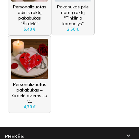
Personalizuotas
Pakabukas prie
odinis raktų
namų raktų
pakabukas
"Tinklinio
"Širdelė"
kamuolys"
5,40 €
2,50 €
Personalizuotas
pakabukas –
širdelė dviems su
v...
4,30 €

PREKĖS