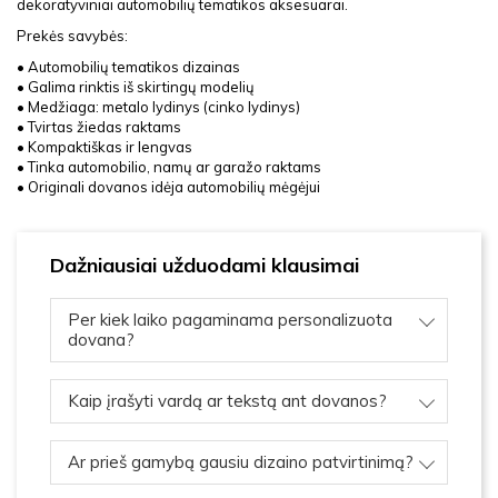
dekoratyviniai automobilių tematikos aksesuarai.
Prekės savybės:
• Automobilių tematikos dizainas
• Galima rinktis iš skirtingų modelių
• Medžiaga: metalo lydinys (cinko lydinys)
• Tvirtas žiedas raktams
• Kompaktiškas ir lengvas
• Tinka automobilio, namų ar garažo raktams
• Originali dovanos idėja automobilių mėgėjui
Dažniausiai užduodami klausimai
Per kiek laiko pagaminama personalizuota
dovana?
Kaip įrašyti vardą ar tekstą ant dovanos?
Ar prieš gamybą gausiu dizaino patvirtinimą?