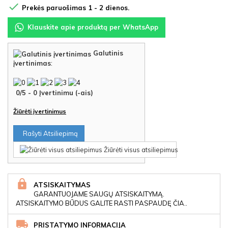

Prekės paruošimas 1 - 2 dienos.
Klauskite apie produktą per WhatsApp
Galutinis
įvertinimas
:
0
/
5
-
0
Įvertinimu (-ais)
Žiūrėti įvertinimus
Rašyti Atsiliepimą
Žiūrėti visus atsiliepimus
ATSISKAITYMAS
GARANTUOJAME SAUGŲ ATSISKAITYMĄ.
ATSISKAITYMO BŪDUS GALITE RASTI PASPAUDĘ ČIA..
PRISTATYMO INFORMACIJA