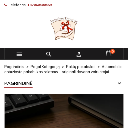
Telefonas:
+37060400459
0



Pagrindinis
Pagal Kategoriją
Raktų pakabukai
Automobilio
entuziasto pakabukas raktams – originali dovana vairuotojui
PAGRINDINĖ