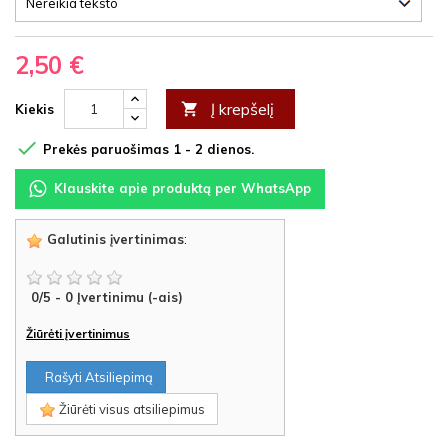
2,50 €
Į krepšelį

Kiekis

Prekės paruošimas 1 - 2 dienos.
Klauskite apie produktą per WhatsApp
Galutinis įvertinimas
:
0
/
5
-
0
Įvertinimu (-ais)
Žiūrėti įvertinimus
Rašyti Atsiliepimą
Žiūrėti visus atsiliepimus