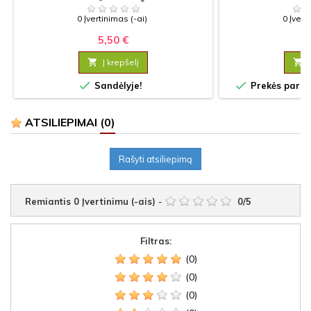
SPORTUOJANČIAM
0 Įvertinimas (-ai)
0 Įvert
5,50 €
2

Į krepšelį



Sandėlyje!
Prekės paruoš
ATSILIEPIMAI
(0)
Rašyti atsiliepimą
Remiantis
0
Įvertinimu (-ais)
-
0
/
5
Filtras:
(0)
(0)
(0)