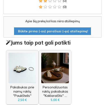
(0)
(0)
Apie šią prekę kol kas nėra atsiliepimų
Būkite pirma (-as) parašiusi (-ęs) atsiliepimą!
Jums taip pat gali patikti
Pakabukas prie
Personalizuotas
namų raktų
raktų pakabukas
"Paukštelis"
"Kaklaraištis" ...
2,50 €
5,00 €