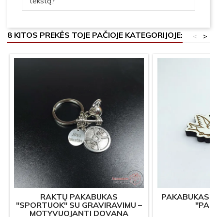
tekstą?
8 KITOS PREKĖS TOJE PAČIOJE KATEGORIJOJE:
<
>
RAKTŲ PAKABUKAS
PAKABUKAS P
"SPORTUOK" SU GRAVIRAVIMU –
"PAU
MOTYVUOJANTI DOVANA