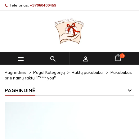
Telefonas:
+37060400459
0



Pagrindinis
Pagal Kategoriją
Raktų pakabukai
Pakabukas
prie namų raktų "F*** you"
PAGRINDINĖ