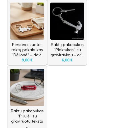
Personalizuotas
Raktų pakabukas
raktų pakabukas
"Plaktukas" su
"Dėlionė" – dov...
graviravimu – or...
9,00 €
6,00 €
Raktų pakabukas
"Piliulė" su
graviruotu tekstu
...