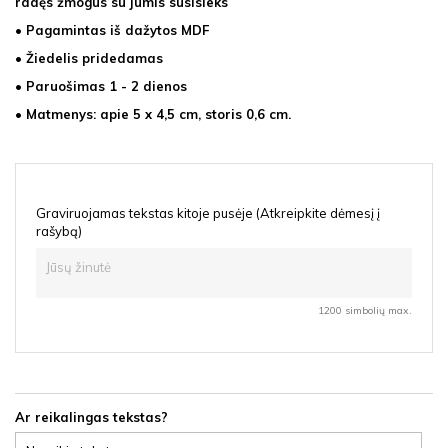
radęs žmogus su jumis susisieks
•
Pagamintas iš dažytos MDF
• Žiedelis pridedamas
• Paruošimas 1 - 2 dienos
• Matmenys: apie 5 x 4,5 cm, storis 0,6 cm.
Graviruojamas tekstas kitoje pusėje (Atkreipkite dėmesį į
rašybą)
1200 simbolių max.
Ar reikalingas tekstas?