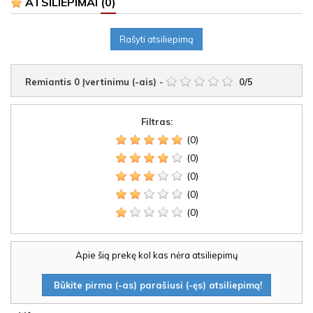
ATSILIEPIMAI
(0)
Rašyti atsiliepimą
Remiantis
0
Įvertinimu (-ais)
-
0
/
5
Filtras:
(0)
(0)
(0)
(0)
(0)
Apie šią prekę kol kas nėra atsiliepimų
Būkite pirma (-as) parašiusi (-ęs) atsiliepimą!