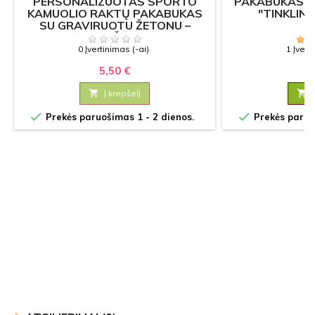
PERSONALIZUOTAS SPORTO
PAKABUKAS P
KAMUOLIO RAKTŲ PAKABUKAS
"TINKLIN
SU GRAVIRUOTU ŽETONU –
FUTBOLO, KREPŠINIO, TINKLINIO
0 Įvertinimas (-ai)
1 Įvert
5,50 €
2

Į krepšelį



Prekės paruošimas 1 - 2 dienos.
Prekės paruoš