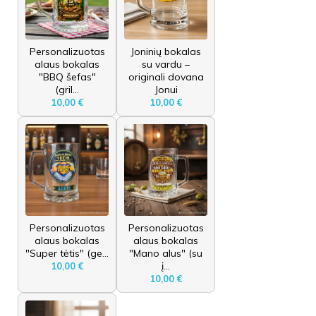
Personalizuotas
Joninių bokalas
alaus bokalas
su vardu –
"BBQ šefas"
originali dovana
(gril...
Jonui
10,00 €
10,00 €
Personalizuotas
Personalizuotas
alaus bokalas
alaus bokalas
"Super tėtis" (ge...
"Mano alus" (su
į...
10,00 €
10,00 €