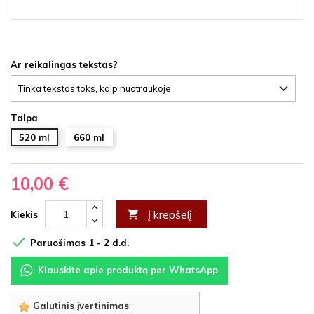
Ar reikalingas tekstas?
Talpa
520 ml
660 ml
10,00 €
Į krepšelį

Kiekis

Paruošimas 1 - 2 d.d.
Klauskite apie produktą per WhatsApp
Galutinis įvertinimas
: