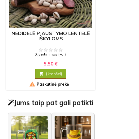
NEDIDELĖ PJAUSTYMO LENTELĖ
IŠKYLOMS
0 Įvertinimas (-ai)
5,50 €

Į krepšelį

Paskutinė prekė
Jums taip pat gali patikti