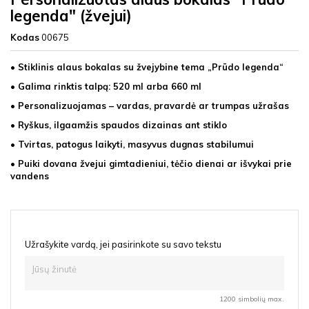
legenda" (žvejui)
Kodas
00675
• Stiklinis alaus bokalas su žvejybine tema „Prūdo legenda“
• Galima rinktis talpą: 520 ml arba 660 ml
• Personalizuojamas – vardas, pravardė ar trumpas užrašas
• Ryškus, ilgaamžis spaudos dizainas ant stiklo
• Tvirtas, patogus laikyti, masyvus dugnas stabilumui
• Puiki dovana žvejui gimtadieniui, tėčio dienai ar išvykai prie
vandens
Užrašykite vardą, jei pasirinkote su savo tekstu
1200 simbolių max.