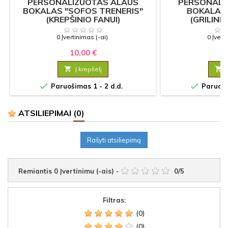
PERSONALIZUOTAS ALAUS
PERSONALI
BOKALAS "SOFOS TRENERIS"
BOKALAS 
(KREPŠINIO FANUI)
(GRILINI
0 Įvertinimas (-ai)
0 Įvert
10,00 €
10

Į krepšelį



Paruošimas 1 - 2 d.d.
Paruošim
ATSILIEPIMAI
(0)
Rašyti atsiliepimą
Remiantis
0
Įvertinimu (-ais)
-
0
/
5
Filtras:
(0)
(0)