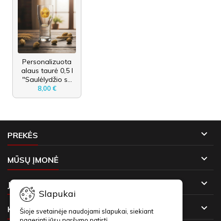
Personalizuota
alaus taurė 0,5 l
"Saulėlydžio s...
8,00 €

PREKĖS

MŪSŲ ĮMONĖ

JŪSŲ PASKYRA
Slapukai

KONTAKTAI
Šioje svetainėje naudojami slapukai, siekiant
pagerinti jūsų naršymo patirtį.