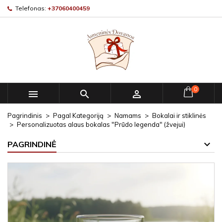
Telefonas:
+37060400459
0



Pagrindinis
Pagal Kategoriją
Namams
Bokalai ir stiklinės
Personalizuotas alaus bokalas "Prūdo legenda" (žvejui)
PAGRINDINĖ