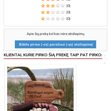
(0)
(0)
(0)
Apie šią prekę kol kas nėra atsiliepimų
Būkite pirma (-as) parašiusi (-ęs) atsiliepimą!
KLIENTAI, KURIE PIRKO ŠIĄ PREKĘ TAIP PAT PIRKO:
>
<