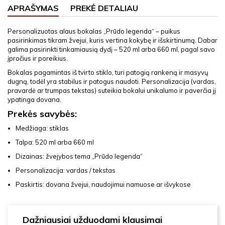
APRAŠYMAS
PREKĖ DETALIAU
Personalizuotas alaus bokalas „Prūdo legenda“ – puikus
pasirinkimas tikram žvejui, kuris vertina kokybę ir išskirtinumą. Dabar
galima pasirinkti tinkamiausią dydį – 520 ml arba 660 ml, pagal savo
įpročius ir poreikius.
Bokalas pagamintas iš tvirto stiklo, turi patogią rankeną ir masyvų
dugną, todėl yra stabilus ir patogus naudoti. Personalizacija (vardas,
pravardė ar trumpas tekstas) suteikia bokalui unikalumo ir paverčia jį
ypatinga dovana.
Prekės savybės:
Medžiaga: stiklas
Talpa: 520 ml arba 660 ml
Dizainas: žvejybos tema „Prūdo legenda“
Personalizacija: vardas / tekstas
Paskirtis: dovana žvejui, naudojimui namuose ar išvykose
Dažniausiai užduodami klausimai