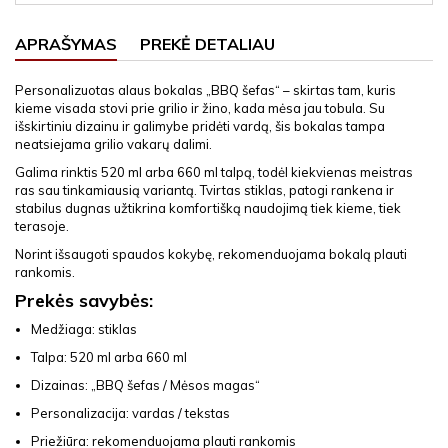
APRAŠYMAS
PREKĖ DETALIAU
Personalizuotas alaus bokalas „BBQ šefas“ – skirtas tam, kuris
kieme visada stovi prie grilio ir žino, kada mėsa jau tobula. Su
išskirtiniu dizainu ir galimybe pridėti vardą, šis bokalas tampa
neatsiejama grilio vakarų dalimi.
Galima rinktis 520 ml arba 660 ml talpą, todėl kiekvienas meistras
ras sau tinkamiausią variantą. Tvirtas stiklas, patogi rankena ir
stabilus dugnas užtikrina komfortišką naudojimą tiek kieme, tiek
terasoje.
Norint išsaugoti spaudos kokybę, rekomenduojama bokalą plauti
rankomis.
Prekės savybės:
Medžiaga: stiklas
Talpa: 520 ml arba 660 ml
Dizainas: „BBQ šefas / Mėsos magas“
Personalizacija: vardas / tekstas
Priežiūra: rekomenduojama plauti rankomis