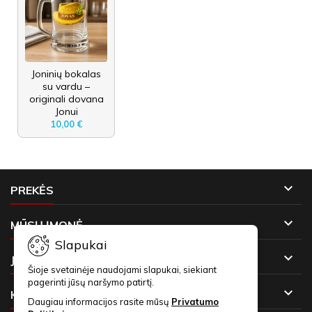
Joninių bokalas
su vardu –
originali dovana
Jonui
10,00 €

PREKĖS

MŪSŲ ĮMONĖ
Slapukai

JŪSŲ PASKYRA
Šioje svetainėje naudojami slapukai, siekiant
pagerinti jūsų naršymo patirtį.

KONTAKTAI
Daugiau informacijos rasite mūsų
Privatumo