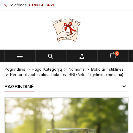
Telefonas:
+37060400459
0



Pagrindinis
Pagal Kategoriją
Namams
Bokalai ir stiklinės
Personalizuotas alaus bokalas "BBQ šefas" (grilinimo meistrui)
PAGRINDINĖ