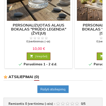
PERSONALIZUOTAS ALAUS
PERSONALI
BOKALAS "PRŪDO LEGENDA"
BOKALAS "M
(ŽVEJUI)
ĮSP
0 Įvertinimas (-ai)
0 Įvert
10,00 €
10

Į krepšelį



Paruošimas 1 - 2 d.d.
Paruošim
ATSILIEPIMAI
(0)
Rašyti atsiliepimą
Remiantis
0
Įvertinimu (-ais)
-
0
/
5