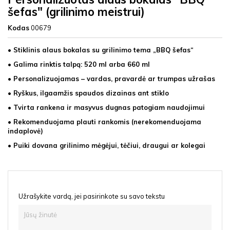
šefas" (grilinimo meistrui)
Kodas
00679
• Stiklinis alaus bokalas su grilinimo tema „BBQ šefas“
• Galima rinktis talpą: 520 ml arba 660 ml
• Personalizuojamas – vardas, pravardė ar trumpas užrašas
• Ryškus, ilgaamžis spaudos dizainas ant stiklo
• Tvirta rankena ir masyvus dugnas patogiam naudojimui
• Rekomenduojama plauti rankomis (nerekomenduojama
indaplovė)
• Puiki dovana grilinimo mėgėjui, tėčiui, draugui ar kolegai
Užrašykite vardą, jei pasirinkote su savo tekstu