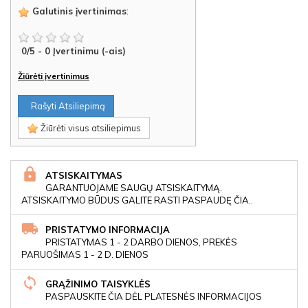
Galutinis įvertinimas
:
0
/
5
-
0
Įvertinimu (-ais)
Žiūrėti įvertinimus
Rašyti Atsiliepimą
Žiūrėti visus atsiliepimus
ATSISKAITYMAS
GARANTUOJAME SAUGŲ ATSISKAITYMĄ.
ATSISKAITYMO BŪDUS GALITE RASTI PASPAUDĘ ČIA..
PRISTATYMO INFORMACIJA
PRISTATYMAS 1 - 2 DARBO DIENOS, PREKĖS
PARUOŠIMAS 1 - 2 D. DIENOS
GRĄŽINIMO TAISYKLĖS
PASPAUSKITE ČIA DĖL PLATESNĖS INFORMACIJOS