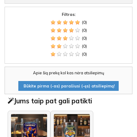
Filtras:
(0)
(0)
(0)
(0)
(0)
Apie šią prekę kol kas nėra atsiliepimų
Būkite pirma (-as) parašiusi (-ęs) atsiliepimą!
Jums taip pat gali patikti