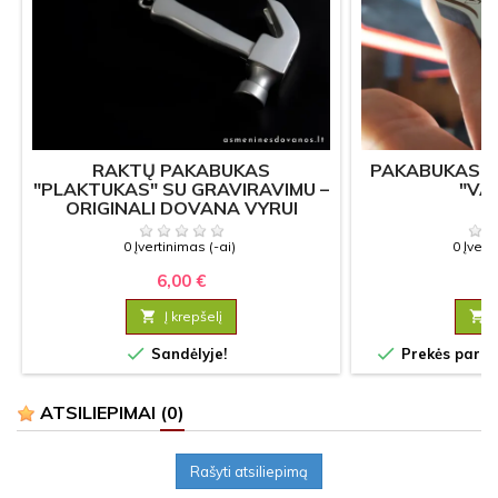
RAKTŲ PAKABUKAS
PAKABUKAS P
"PLAKTUKAS" SU GRAVIRAVIMU –
"VA
ORIGINALI DOVANA VYRUI
0 Įvertinimas (-ai)
0 Įvert
6,00 €
3

Į krepšelį



Sandėlyje!
Prekės paruoš
ATSILIEPIMAI
(0)
Rašyti atsiliepimą