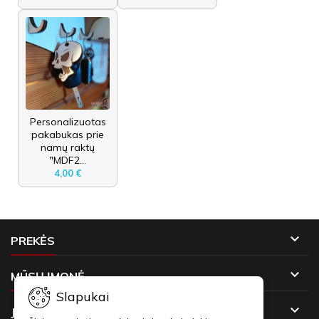
Personalizuotas
pakabukas prie
namų raktų
"MDF2...
4,00 €

PREKĖS

MŪSŲ ĮMONĖ
Slapukai

JŪSŲ PASKYRA