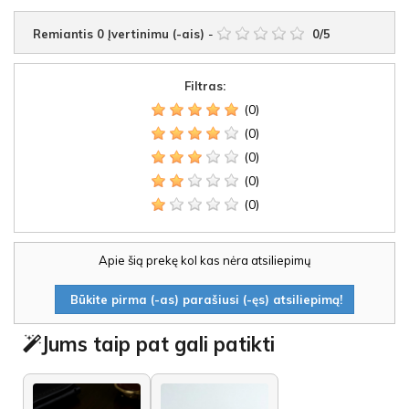
Remiantis
0
Įvertinimu (-ais)
-
0
/
5
Filtras:
(0)
(0)
(0)
(0)
(0)
Apie šią prekę kol kas nėra atsiliepimų
Būkite pirma (-as) parašiusi (-ęs) atsiliepimą!
Jums taip pat gali patikti