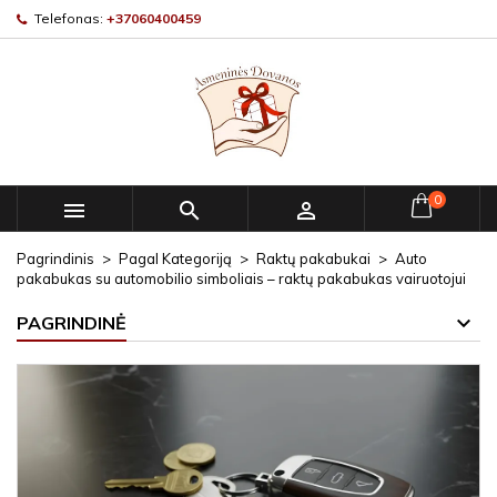
Telefonas:
+37060400459
0



Pagrindinis
Pagal Kategoriją
Raktų pakabukai
Auto
pakabukas su automobilio simboliais – raktų pakabukas vairuotojui
PAGRINDINĖ