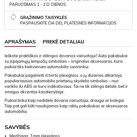
PARUOŠIMAS 1 - 2 D. DIENOS
GRĄŽINIMO TAISYKLĖS
PASPAUSKITE ČIA DĖL PLATESNĖS INFORMACIJOS
APRAŠYMAS
PREKĖ DETALIAU
Ieškote praktiškos ir stilingos dovanos vairuotojui? Auto pakabukai
su įspėjamųjų lempučių simboliais – originalus aksesuaras, kuris
puikiai tiks kiekvienam automobilio savininkui.
Pakabukai pagaminti iš tvirto plexiglass, o jų dizainas atkartoja
populiariausius automobilio prietaisų skydelio simbolius – nuo
variklio iki ABS ar kuro indikatoriaus. Tai ne tik stilinga detalė, bet ir
smagus akcentas kasdienybėje.
Puikiai tinka kaip nedidelė dovana vairuotojui, draugui ar kolegai.
Taip pat gali būti naudojamas kaip raktų pakabukas ar aksesuaras
automobiliui.
SAVYBĖS
Medžiaga: 3 mm plexiglass