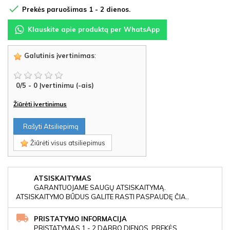

Prekės paruošimas 1 - 2 dienos.
Klauskite apie produktą per WhatsApp
Galutinis įvertinimas
:
0
/
5
-
0
Įvertinimu (-ais)
Žiūrėti įvertinimus
Rašyti Atsiliepimą
Žiūrėti visus atsiliepimus
ATSISKAITYMAS
GARANTUOJAME SAUGŲ ATSISKAITYMĄ.
ATSISKAITYMO BŪDUS GALITE RASTI PASPAUDĘ ČIA..
PRISTATYMO INFORMACIJA
PRISTATYMAS 1 - 2 DARBO DIENOS, PREKĖS