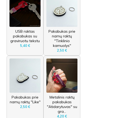
USB raktas
Pakabukas prie
pakabukas su
namų raktų
graviruotu tekstu
"Tinklinio
kamuolys"
5,40 €
2,50 €
Pakabukas prie
Metalinis raktų
namų raktų "Like"
pakabukas
"Atidarytuvas" su
2,50 €
gra...
4,20 €