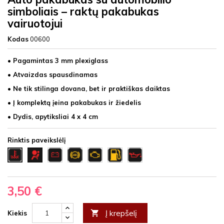
simboliais – raktų pakabukas
vairuotojui
Kodas
00600
• Pagamintas 3 mm plexiglass
• Atvaizdas spausdinamas
• Ne tik stilinga dovana, bet ir praktiškas daiktas
• Į komplektą įeina pakabukas ir žiedelis
• Dydis, apytiksliai 4 x 4 cm
Rinktis paveikslėlį
Airbag
Akumas
abs
Check
degalai
Tepalai
Temeperatura
3,50 €
Į krepšelį

Kiekis