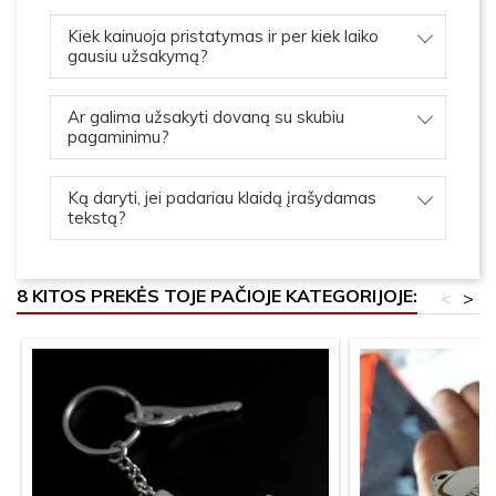
Kiek kainuoja pristatymas ir per kiek laiko
gausiu užsakymą?
Ar galima užsakyti dovaną su skubiu
pagaminimu?
Ką daryti, jei padariau klaidą įrašydamas
tekstą?
8 KITOS PREKĖS TOJE PAČIOJE KATEGORIJOJE:
<
>