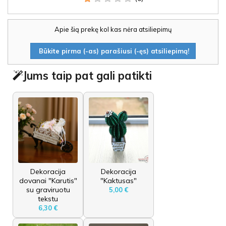
Apie šią prekę kol kas nėra atsiliepimų
Būkite pirma (-as) parašiusi (-ęs) atsiliepimą!
Jums taip pat gali patikti
Dekoracija
Dekoracija
dovanai "Karutis"
"Kaktusas"
su graviruotu
5,00 €
tekstu
6,30 €