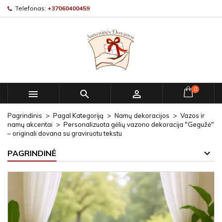
Telefonas:
+37060400459
0



Pagrindinis
Pagal Kategoriją
Namų dekoracijos
Vazos ir
namų akcentai
Personalizuota gėlių vazono dekoracija "Gegužė"
– originali dovana su graviruotu tekstu
PAGRINDINĖ