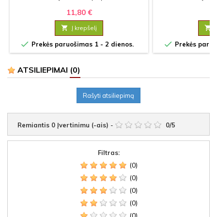
11,80 €
6

Į krepšelį



Prekės paruošimas 1 - 2 dienos.
Prekės paruoš
ATSILIEPIMAI
(0)
Rašyti atsiliepimą
Remiantis
0
Įvertinimu (-ais)
-
0
/
5
Filtras:
(0)
(0)
(0)
(0)
(0)