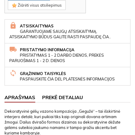
Žiūrėti visus atsiliepimus
ATSISKAITYMAS
GARANTUOJAME SAUGŲ ATSISKAITYMĄ.
ATSISKAITYMO BŪDUS GALITE RASTI PASPAUDĘ ČIA..
PRISTATYMO INFORMACIJA
PRISTATYMAS 1 - 2 DARBO DIENOS, PREKĖS
PARUOŠIMAS 1 - 2 D. DIENOS
GRĄŽINIMO TAISYKLĖS
PASPAUSKITE ČIA DĖL PLATESNĖS INFORMACIJOS
APRAŠYMAS
PREKĖ DETALIAU
Dekoratyvinė gėlių vazono kompozicija „Gegužė“ – tai išskirtinė
interjero detalė, kuri puikiai tiks kaip originali dovana artimam
žmogui. Dailus dviračio formos dizainas su dekoratyvine dėžute
gėlėms suteikia jaukumo namams ir tampa gražiu akcentu bet
kuriame kambaryje.