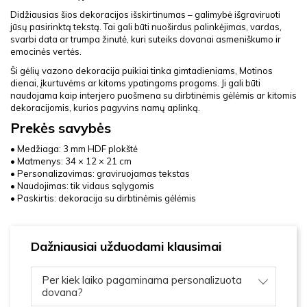
Didžiausias šios dekoracijos išskirtinumas – galimybė išgraviruoti
jūsų pasirinktą tekstą. Tai gali būti nuoširdus palinkėjimas, vardas,
svarbi data ar trumpa žinutė, kuri suteiks dovanai asmeniškumo ir
emocinės vertės.
Ši gėlių vazono dekoracija puikiai tinka gimtadieniams, Motinos
dienai, įkurtuvėms ar kitoms ypatingoms progoms. Ji gali būti
naudojama kaip interjero puošmena su dirbtinėmis gėlėmis ar kitomis
dekoracijomis, kurios pagyvins namų aplinką.
Prekės savybės
• Medžiaga: 3 mm HDF plokštė
• Matmenys: 34 × 12 × 21 cm
• Personalizavimas: graviruojamas tekstas
• Naudojimas: tik vidaus sąlygomis
• Paskirtis: dekoracija su dirbtinėmis gėlėmis
Dažniausiai užduodami klausimai
Per kiek laiko pagaminama personalizuota
dovana?