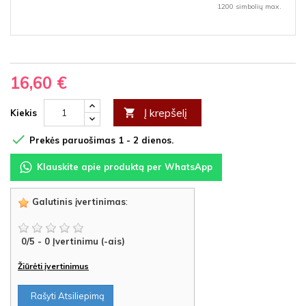
1200 simbolių max.
16,60 €
Į krepšelį

Kiekis

Prekės paruošimas 1 - 2 dienos.
Klauskite apie produktą per WhatsApp
Galutinis įvertinimas
:
0
/
5
-
0
Įvertinimu (-ais)
Žiūrėti įvertinimus
Rašyti Atsiliepimą