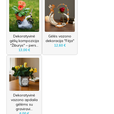
Dekoratyvinė
Gėlės vazono
gėlių kompozicija
dekoracija "Fėja"
"Žiburys" – pers...
12,60 €
13,00 €
Dekoratyvinė
vazono apdaila
gėlėms su
graviravi...
6,00 €