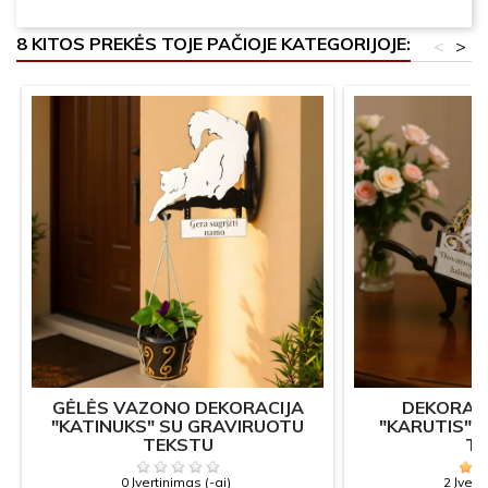
8 KITOS PREKĖS TOJE PAČIOJE KATEGORIJOJE:
<
>
GĖLĖS VAZONO DEKORACIJA
DEKORAC
"KATINUKS" SU GRAVIRUOTU
"KARUTIS" 
TEKSTU
T
0 Įvertinimas (-ai)
2 Įvert