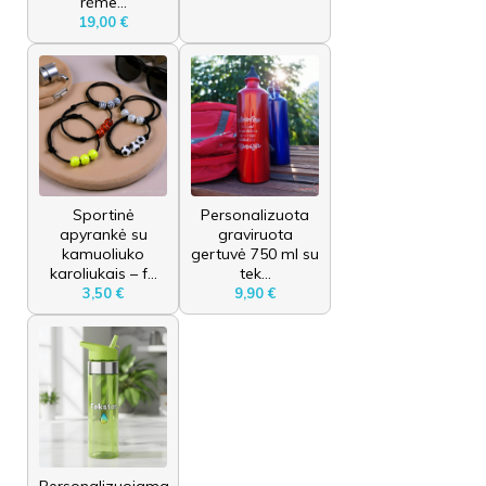
rėme...
19,00 €
Sportinė
Personalizuota
apyrankė su
graviruota
kamuoliuko
gertuvė 750 ml su
karoliukais – f...
tek...
3,50 €
9,90 €