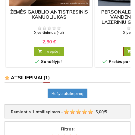
ŽEMĖS GAUBLIO ANTISTRESINIS
PERSONALIZU
KAMUOLIUKAS
VANDENS
LAZERINIU GR
0 Įvertinimas (-ai)
0 Įvert
2,80 €
7

Į krepšelį



Sandėlyje!
Prekės paruoš
ATSILIEPIMAI
(1)
Rašyti atsiliepimą
Remiantis
1
atsiliepimas
-
5,00
/
5
Filtras: