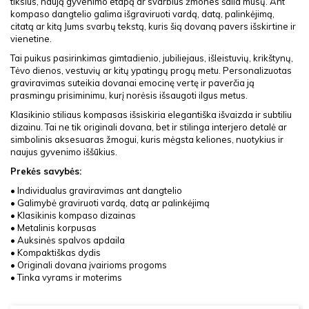
tikslus, naują gyvenimo etapą ar svarbius žmones šalia mūsų. Ant
kompaso dangtelio galima išgraviruoti vardą, datą, palinkėjimą,
citatą ar kitą Jums svarbų tekstą, kuris šią dovaną pavers išskirtine ir
vienetine.
Tai puikus pasirinkimas gimtadienio, jubiliejaus, išleistuvių, krikštynų,
Tėvo dienos, vestuvių ar kitų ypatingų progų metu. Personalizuotas
graviravimas suteikia dovanai emocinę vertę ir paverčia ją
prasmingu prisiminimu, kurį norėsis išsaugoti ilgus metus.
Klasikinio stiliaus kompasas išsiskiria elegantiška išvaizda ir subtiliu
dizainu. Tai ne tik originali dovana, bet ir stilinga interjero detalė ar
simbolinis aksesuaras žmogui, kuris mėgsta keliones, nuotykius ir
naujus gyvenimo iššūkius.
Prekės savybės:
• Individualus graviravimas ant dangtelio
• Galimybė graviruoti vardą, datą ar palinkėjimą
• Klasikinis kompaso dizainas
• Metalinis korpusas
• Auksinės spalvos apdaila
• Kompaktiškas dydis
• Originali dovana įvairioms progoms
• Tinka vyrams ir moterims