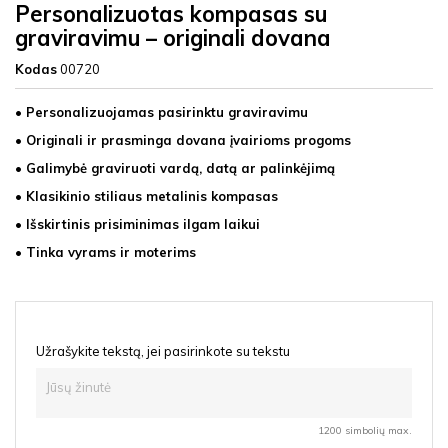
Personalizuotas kompasas su
graviravimu – originali dovana
Kodas
00720
• Personalizuojamas pasirinktu graviravimu
• Originali ir prasminga dovana įvairioms progoms
• Galimybė graviruoti vardą, datą ar palinkėjimą
• Klasikinio stiliaus metalinis kompasas
• Išskirtinis prisiminimas ilgam laikui
• Tinka vyrams ir moterims
Užrašykite tekstą, jei pasirinkote su tekstu
1200 simbolių max.