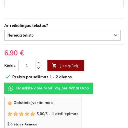
Ar reikalingas tekstas?
6,90 €
Į krepšelį

Kiekis

Prekės paruošimas 1 - 2 dienos.
Klauskite apie produktą per WhatsApp
Galutinis įvertinimas
:
5,00
/
5
-
1
atsiliepimas
Žiūrėti įvertinimus