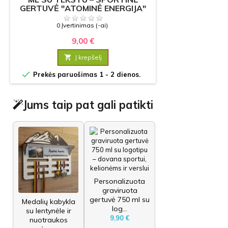
GERTUVĖ "ATOMINĖ ENERGIJA"
DOVANA
0 Įvertinimas (-ai)
9,00 €

Į krepšelį

Prekės paruošimas 1 - 2 dienos.
Jums taip pat gali patikti
Personalizuota
graviruota
gertuvė 750 ml su
Medalių kabykla
log...
su lentynėle ir
9,90 €
nuotraukos