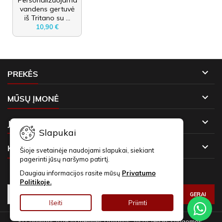
Personalizuojama
vandens gertuvė
iš Tritano su ...
10,90 €

PREKĖS

MŪSŲ ĮMONĖ

JŪSŲ PASKYRA
Slapukai

KONTAKTAI
Šioje svetainėje naudojami slapukai, siekiant
pagerinti jūsų naršymo patirtį.
Daugiau informacijos rasite mūsų
Privatumo
NAUJIENLAIŠKIAI
Politikoje.
Išeiti
Priimti
© Copyright 2026 Asmeninės Dovanos. Visos teisės saugomos.