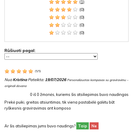
(1)
(0)
(0)
(0)
(0)
Rūšiuoti pagal:
(
5
/
5
)
Nuo
Kristina
Pateikta:
19/07/2026
Personalizuotas kompasas su graviravimu –
originali dovana
0
iš
0
žmonės, kuriems šis atsiliepimas buvo naudingas
Prekė puiki, greitas atsiuntimas, tik viena pastabėlė galėtu būt
ryškesnis graviravimas ant komposo
Ar šis atsiliepimas jums buvo naudings?
Taip
Ne