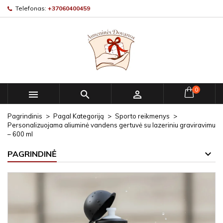
Telefonas:
+37060400459
0



Pagrindinis
Pagal Kategoriją
Sporto reikmenys
Personalizuojama aliuminė vandens gertuvė su lazeriniu graviravimu
– 600 ml
PAGRINDINĖ