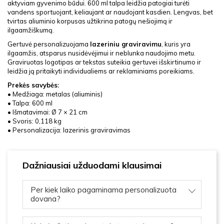
aktyviam gyvenimo būdui. 600 ml talpa leidžia patogiai turėti
vandens sportuojant, keliaujant ar naudojant kasdien. Lengvas, bet
tvirtas aliuminio korpusas užtikrina patogų nešiojimą ir
ilgaamžiškumą.
Gertuvė personalizuojama
lazeriniu graviravimu
, kuris yra
ilgaamžis, atsparus nusidėvėjimui ir neblunka naudojimo metu.
Graviruotas logotipas ar tekstas suteikia gertuvei išskirtinumo ir
leidžia ją pritaikyti individualiems ar reklaminiams poreikiams.
Prekės savybės:
• Medžiaga: metalas (aliuminis)
• Talpa: 600 ml
• Išmatavimai: Ø 7 × 21 cm
• Svoris: 0,118 kg
• Personalizacija: lazerinis graviravimas
Dažniausiai užduodami klausimai
Per kiek laiko pagaminama personalizuota
dovana?