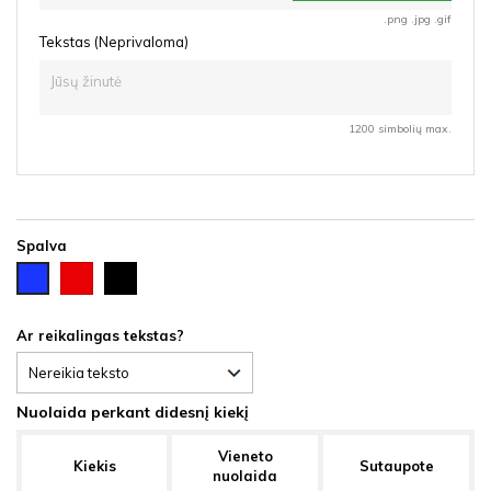
.png .jpg .gif
Tekstas (Neprivaloma)
1200 simbolių max.
Spalva
Raudona
Juoda
Mėlyna
Ar reikalingas tekstas?
Nuolaida perkant didesnį kiekį
Vieneto
Kiekis
Sutaupote
nuolaida