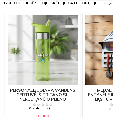
8 KITOS PREKĖS TOJE PAČIOJE KATEGORIJOJE:
<
>
PERSONALIZUOJAMA VANDENS
MEDALIŲ
GERTUVĖ IŠ TRITANO SU
LENTYNĖLE IR
NERŪDIJANČIO PLIENO
TEKSTU – K
DETALĖMIS – 650 ML
ŽYGIAMS
0 Įvertinimas (-ai)
0 Įvert
10,90 €
19