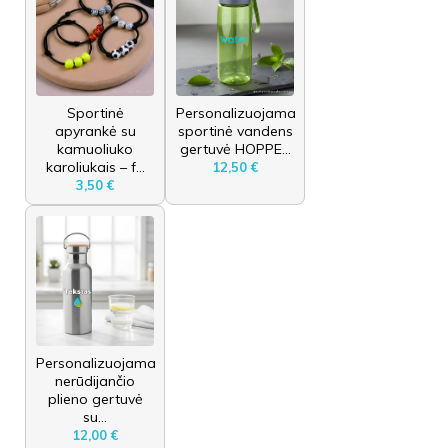
Sportinė
Personalizuojama
apyrankė su
sportinė vandens
kamuoliuko
gertuvė HOPPE...
karoliukais – f...
12,50 €
3,50 €
Personalizuojama
nerūdijančio
plieno gertuvė
su...
12,00 €