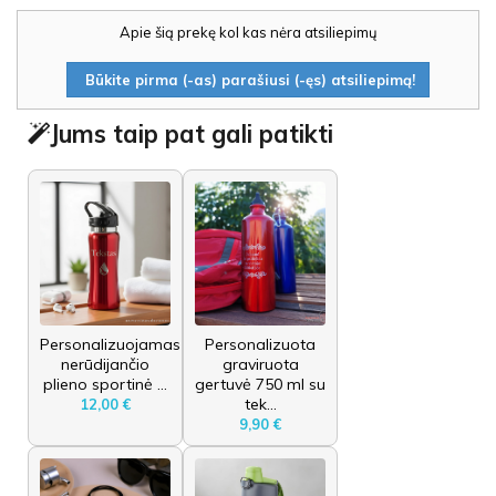
Apie šią prekę kol kas nėra atsiliepimų
Būkite pirma (-as) parašiusi (-ęs) atsiliepimą!
Jums taip pat gali patikti
Personalizuojamas
Personalizuota
nerūdijančio
graviruota
plieno sportinė ...
gertuvė 750 ml su
tek...
12,00 €
9,90 €