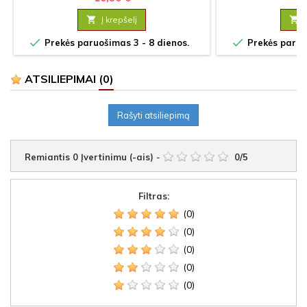

Į krepšelį



Prekės paruošimas 3 - 8 dienos.
Prekės paruoš
ATSILIEPIMAI
(0)
Rašyti atsiliepimą
Remiantis
0
Įvertinimu (-ais)
-
0
/
5
Filtras:
(0)
(0)
(0)
(0)
(0)