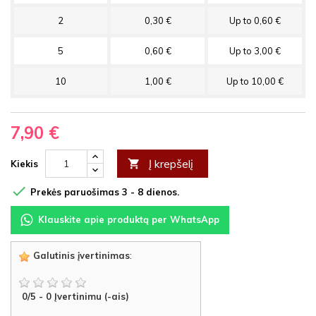
2
0,30 €
Up to 0,60 €
5
0,60 €
Up to 3,00 €
10
1,00 €
Up to 10,00 €
7,90 €
Į krepšelį

Kiekis

Prekės paruošimas 3 - 8 dienos.
Klauskite apie produktą per WhatsApp
Galutinis įvertinimas
:
0
/
5
-
0
Įvertinimu (-ais)