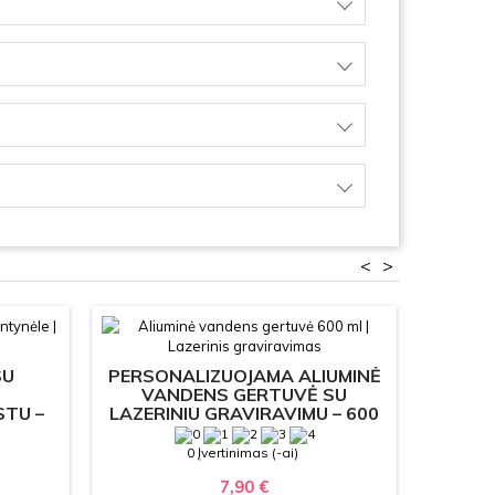
<
>
SU
PERSONALIZUOJAMA ALIUMINĖ
M
VANDENS GERTUVĖ SU
LENT
TU –
LAZERINIU GRAVIRAVIMU – 600
RĖME
MS IR
ML
0 Įvertinimas (-ai)
7,90 €