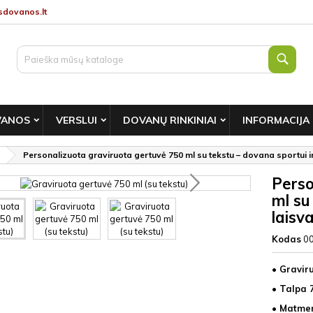
dovanos.lt
Paie
VANOS
VERSLUI
DOVANŲ RINKINIAI
INFORMACIJA
Personalizuota graviruota gertuvė 750 ml su tekstu – dovana sportui ir 
Perso
ml su
laisva
Kodas
0
• Gravir
• Talpa 
• Matmen