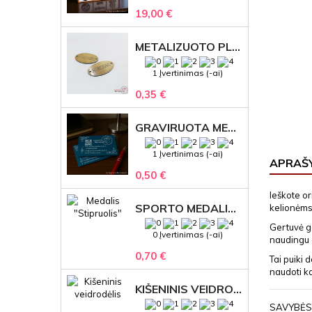
19,00 €
METALIZUOTO PLASTIKO ETIKETĖS SU GRAVIRUOTU TEKSTU -LOGOTIPU
1 Įvertinimas (-ai)
0,35 €
GRAVIRUOTA METALINĖ VIZITINĖ KORTELĖ SU LOGOTIPU – REPREZENTACINĖ VERSLO DOVANA
1 Įvertinimas (-ai)
APRAŠ
0,50 €
Ieškote or
SPORTO MEDALIS "STIPRUOLIS" SU GRAVIRUOTU TEKSTU
kelionėms
Gertuvė ga
0 Įvertinimas (-ai)
naudingu d
0,70 €
Tai puiki 
naudoti k
KIŠENINIS VEIDRODĖLIS
SAVYBĖS