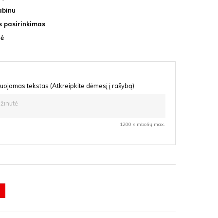
abinu
s pasirinkimas
nė
uojamas tekstas (Atkreipkite dėmesį į rašybą)
1200 simbolių max.
udona