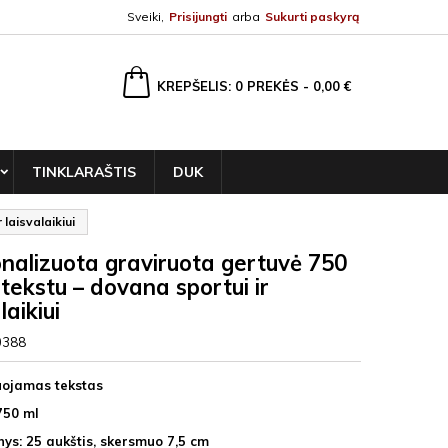
Sveiki,
Prisijungti
arba
Sukurti paskyrą
ška
KREPŠELIS
0
PREKĖS -
0,00 €
TINKLARAŠTIS
DUK
laisvalaikiui
nalizuota graviruota gertuvė 750
 tekstu – dovana sportui ir
laikiui
0388
uojamas tekstas
750 ml
ys: 25 aukštis, skersmuo 7,5 cm