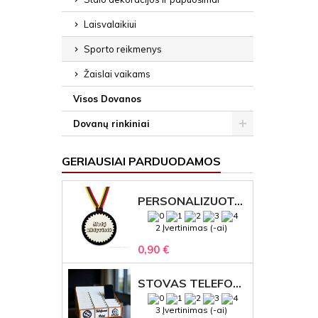
Laisvalaikiui
Sporto reikmenys
Žaislai vaikams
Visos Dovanos
Dovanų rinkiniai
GERIAUSIAI PARDUODAMOS
PERSONALIZUOTAS MEDALIS "1" SU GRAVIRUOTU TEKSTU
2 Įvertinimas (-ai)
0,90 €
STOVAS TELEFONAMS KLASEI (27 VIETOS) – GRAVIRUOJAMAS ORGANIZATORIUS
3 Įvertinimas (-ai)