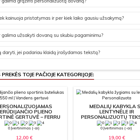
 galima grąžinti personalizuotą dovaną?
ek kainuoja pristatymas ir per kiek laiko gausiu užsakymą?
 galima užsakyti dovaną su skubiu pagaminimu?
 daryti, jei padariau klaidą įrašydamas tekstą?
S PREKĖS TOJE PAČIOJE KATEGORIJOJE:
ERSONALIZUOJAMAS
MEDALIŲ KABYKLA 
ERŪDIJANČIO PLIENO
LENTYNĖLE IR
TINĖ GERTUVĖ – FERRU
PERSONALIZUOTU TEKS
550 ML
KALNŲ DIZAINAS ŽYGIA
SPORTUI
0 Įvertinimas (-ai)
0 Įvertinimas (-ai)
12,00 €
19,00 €