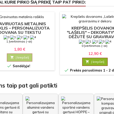
I, KURIE PIRKO ŠIĄ PREKĘ TAIP PAT PIRKO:
AVIRUOTAS METALINIS
KREPŠELIS DOVANO
KLIS – PERSONALIZUOTA
"LAŠELIS" – DEKORATY
DOVANA SU TEKSTU
DĖŽUTĖ SU GRAVIRAV
1 Įvertinimas (-ai)
0 Įvertinimas (-ai)
1,80 €
12,90 €

Į krepšelį

Į krepšelį

Sandėlyje!

Prekės paruošimas 1 - 2 d
s taip pat gali patikti