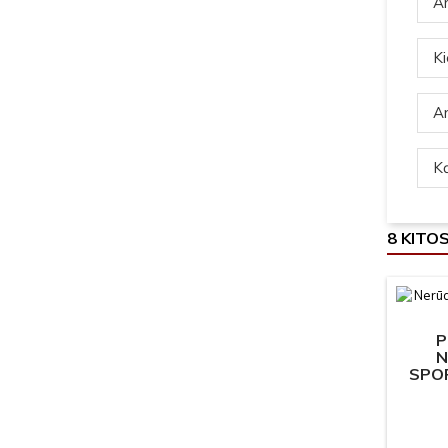
Ar
Ki
Ar
Ką
8 KITO
P
N
SPOR