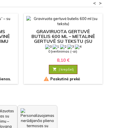
<
>
MS
GRAVIRUOTA GERTUVĖ
VINĖ
BUTELIS 600 ML – METALINĖ
IMU
GERTUVĖ SU TEKSTU (SU
TEKSTU)
0 Įvertinimas (-ai)
8,10 €

Į krepšelį

ienos.
Paskutinė prekė