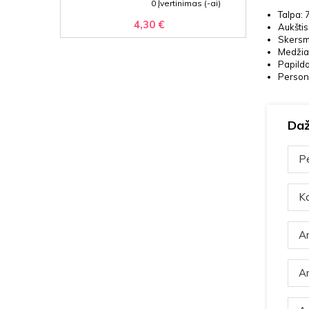
0 Įvertinimas (-ai)
Talpa: 
4,30 €
Aukštis
Skersm
Medžia
Papildo
Persona
Daž
Pe
Ka
Ar
Ar