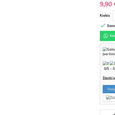
9,90 
Kiekis

Sand
Kl
įvertin
0
/
5
-
0
Žiūrėti 
Rašyt