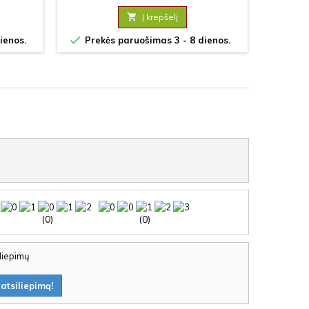

Į krepšelį


ienos.
Prekės paruošimas 3 - 8 dienos.
Prek
(0)
(0)
iliepimų
atsiliepimą!