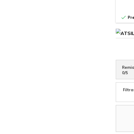

Pre
Remia
0
/
5
Filtra