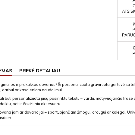
ATSIS
P
PARUOŠ
P
YMAS
PREKĖ DETALIAU
iginalios ir praktiškos dovanos? Ši personalizuota graviruota gertuvė su t
, darbui ar kasdieniam naudojimui.
li būti personalizuota jūsų pasirinktu tekstu – vardu, motyvuojančia fraze
aiktu, bet ir išskirtiniu aksesuaru.
dovana jam ar dovana jai – sportuojančiam žmogui, draugui ar kolegai. Uni
asdien.