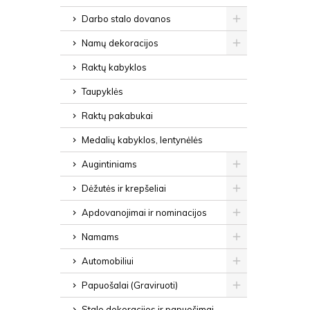
Darbo stalo dovanos
Namų dekoracijos
Raktų kabyklos
Taupyklės
Raktų pakabukai
Medalių kabyklos, lentynėlės
Augintiniams
Dėžutės ir krepšeliai
Apdovanojimai ir nominacijos
Namams
Automobiliui
Papuošalai (Graviruoti)
Stalo dekoracijos ir papuošimai