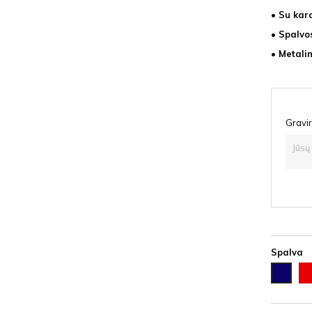
• Su kar
• Spalvo
• Metali
Gravir
Spalva
Ra
Tamsiai
mėlyna