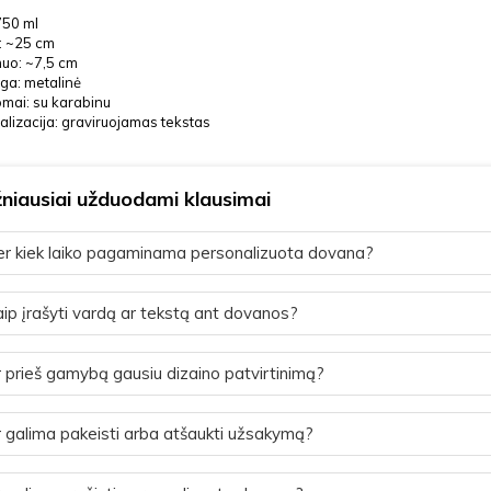
750 ml
: ~25 cm
uo: ~7,5 cm
ga: metalinė
mai: su karabinu
lizacija: graviruojamas tekstas
niausiai užduodami klausimai
r kiek laiko pagaminama personalizuota dovana?
ip įrašyti vardą ar tekstą ant dovanos?
 prieš gamybą gausiu dizaino patvirtinimą?
 galima pakeisti arba atšaukti užsakymą?