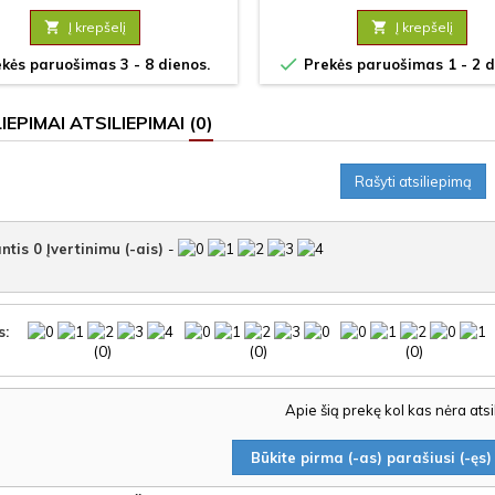

Į krepšelį

Į krepšelį

kės paruošimas 3 - 8 dienos.
Prekės paruošimas 1 - 2 d
ATSILIEPIMAI
(0)
Rašyti atsiliepimą
ntis
0
Įvertinimu (-ais)
-
s:
(0)
(0)
(0)
Apie šią prekę kol kas nėra ats
Būkite pirma (-as) parašiusi (-ęs) 