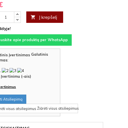
€
Į krepšelį

ėlyje!
auskite apie produktą per WhatsApp
Galutinis
imas
:
Įvertinimu (-ais)
įvertinimus
i Atsiliepimą
Žiūrėti visus atsiliepimus