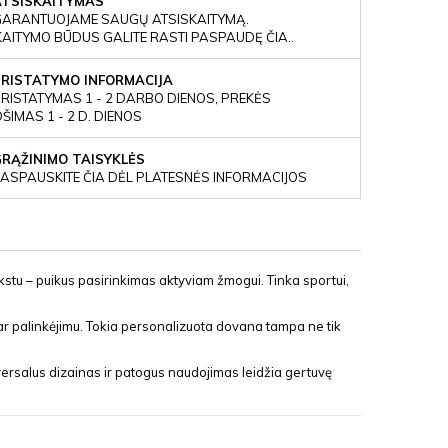
ATSISKAITYMAS
GARANTUOJAME SAUGŲ ATSISKAITYMĄ.
KAITYMO BŪDUS GALITE RASTI PASPAUDĘ ČIA..
PRISTATYMO INFORMACIJA
RISTATYMAS 1 - 2 DARBO DIENOS, PREKĖS
IMAS 1 - 2 D. DIENOS
GRĄŽINIMO TAISYKLĖS
ASPAUSKITE ČIA DĖL PLATESNĖS INFORMACIJOS
ekstu – puikus pasirinkimas aktyviam žmogui. Tinka sportui,
 ar palinkėjimu. Tokia personalizuota dovana tampa ne tik
versalus dizainas ir patogus naudojimas leidžia gertuvę