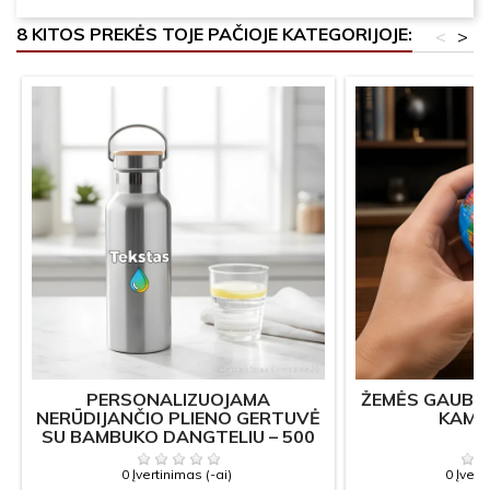
8 KITOS PREKĖS TOJE PAČIOJE KATEGORIJOJE:
<
>
PERSONALIZUOJAMA
ŽEMĖS GAUBLI
NERŪDIJANČIO PLIENO GERTUVĖ
KAMU
SU BAMBUKO DANGTELIU – 500
ML
0 Įvertinimas (-ai)
0 Įvert