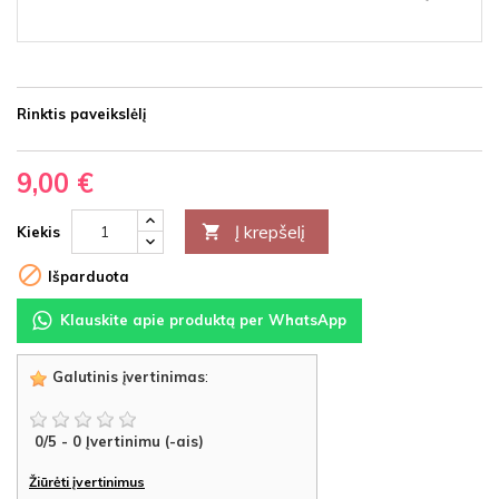
Rinktis paveikslėlį
9,00 €
Į krepšelį

Kiekis

Išparduota
Klauskite apie produktą per WhatsApp
Galutinis įvertinimas
:
0
/
5
-
0
Įvertinimu (-ais)
Žiūrėti įvertinimus