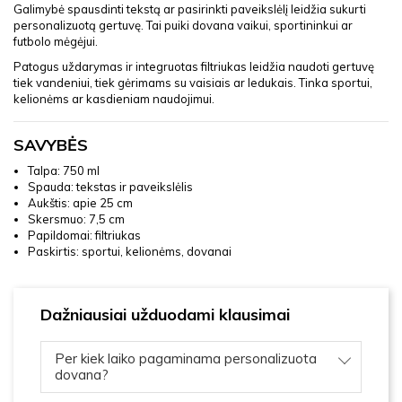
Galimybė spausdinti tekstą ar pasirinkti paveikslėlį leidžia sukurti
personalizuotą gertuvę. Tai puiki dovana vaikui, sportininkui ar
futbolo mėgėjui.
Patogus uždarymas ir integruotas filtriukas leidžia naudoti gertuvę
tiek vandeniui, tiek gėrimams su vaisiais ar ledukais. Tinka sportui,
kelionėms ar kasdieniam naudojimui.
SAVYBĖS
Talpa: 750 ml
Spauda: tekstas ir paveikslėlis
Aukštis: apie 25 cm
Skersmuo: 7,5 cm
Papildomai: filtriukas
Paskirtis: sportui, kelionėms, dovanai
Dažniausiai užduodami klausimai
Per kiek laiko pagaminama personalizuota
dovana?