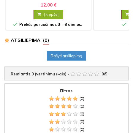
12,00 €
2

Į krepšelį



Prekės paruošimas 3 - 8 dienos.
Sa
ATSILIEPIMAI
(0)
Rašyti atsiliepimą
Remiantis
0
Įvertinimu (-ais)
-
0
/
5
Filtras:
(0)
(0)
(0)
(0)
(0)