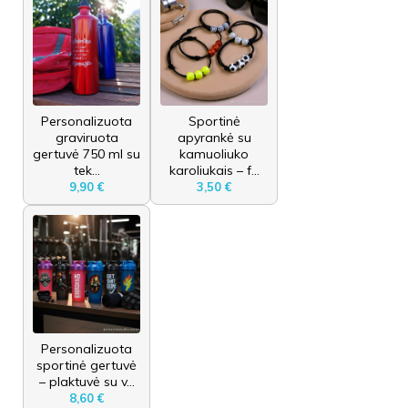
Personalizuota
Sportinė
graviruota
apyrankė su
gertuvė 750 ml su
kamuoliuko
tek...
karoliukais – f...
9,90 €
3,50 €
Personalizuota
sportinė gertuvė
– plaktuvė su v...
8,60 €