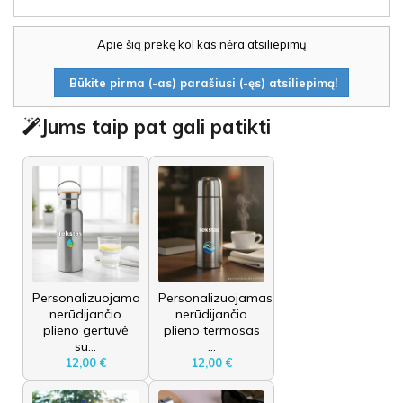
Apie šią prekę kol kas nėra atsiliepimų
Būkite pirma (-as) parašiusi (-ęs) atsiliepimą!
Jums taip pat gali patikti
Personalizuojama
Personalizuojamas
nerūdijančio
nerūdijančio
plieno gertuvė
plieno termosas
su...
...
12,00 €
12,00 €