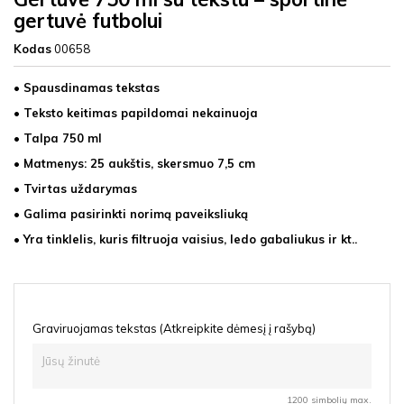
gertuvė futbolui
Kodas
00658
• Spausdinamas tekstas
• Teksto keitimas papildomai nekainuoja
• Talpa 750 ml
• Matmenys: 25 aukštis, skersmuo 7,5 cm
• Tvirtas uždarymas
• Galima pasirinkti norimą paveiksliuką
• Yra tinklelis, kuris filtruoja vaisius, ledo gabaliukus ir kt..
Graviruojamas tekstas (Atkreipkite dėmesį į rašybą)
1200 simbolių max.