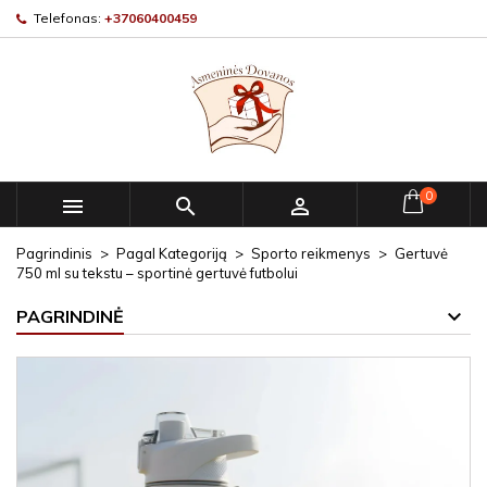
Telefonas:
+37060400459
0



Pagrindinis
Pagal Kategoriją
Sporto reikmenys
Gertuvė
750 ml su tekstu – sportinė gertuvė futbolui
PAGRINDINĖ