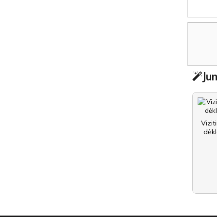
Jum
Vizit
dėkl