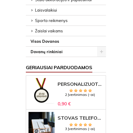
Laisvalaikiui
Sporto reikmenys
Žaislai vaikams
Visos Dovanos
Dovanų rinkiniai
GERIAUSIAI PARDUODAMOS
PERSONALIZUOTAS MEDALIS "1" SU GRAVIRUOTU TEKSTU
2 Įvertinimas (-ai)
0,90 €
STOVAS TELEFONAMS KLASEI (27 VIETOS) – GRAVIRUOJAMAS ORGANIZATORIUS
3 Įvertinimas (-ai)