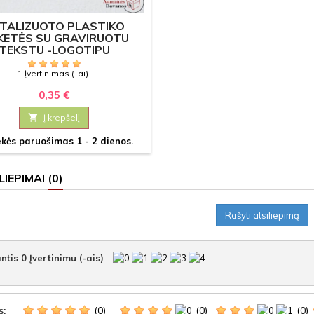
TALIZUOTO PLASTIKO
KETĖS SU GRAVIRUOTU
TEKSTU -LOGOTIPU
1 Įvertinimas (-ai)
0,35 €

Į krepšelį
kės paruošimas 1 - 2 dienos.
LIEPIMAI
(0)
Rašyti atsiliepimą
ntis
0
Įvertinimu (-ais)
-
(0)
(0)
(0)
s: