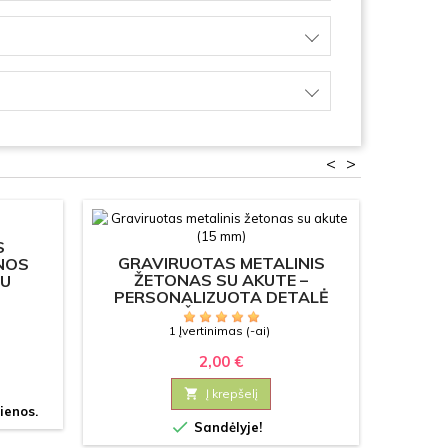
<
>
S
MEDI
GRAVIRUOTAS METALINIS
NOS
DĖŽ
ŽETONAS SU AKUTE –
TU
LO
PERSONALIZUOTA DETALĖ
PAPUOŠALAMS (15 MM)
1 Įvertinimas (-ai)
2,00 €

Į krepšelį

ienos.
Prek

Sandėlyje!