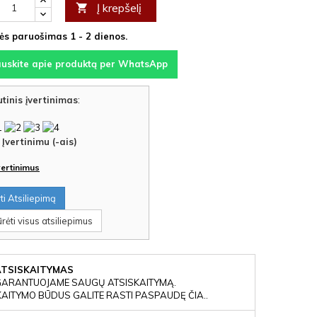
Į krepšelį

s paruošimas 1 - 2 dienos.
auskite apie produktą per WhatsApp
tinis įvertinimas
:
Įvertinimu (-ais)
įvertinimus
i Atsiliepimą
rėti visus atsiliepimus
ATSISKAITYMAS
GARANTUOJAME SAUGŲ ATSISKAITYMĄ.
KAITYMO BŪDUS GALITE RASTI PASPAUDĘ ČIA..