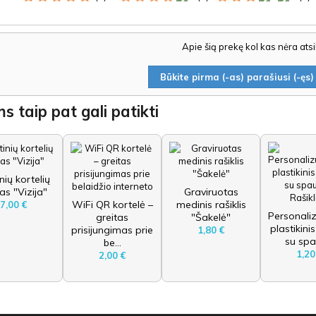
Apie šią prekę kol kas nėra ats
Būkite pirma (-as) parašiusi (-ęs) 
s taip pat gali patikti
inių kortelių
as "Vizija"
Graviruotas
WiFi QR kortelė –
medinis rašiklis
7,00 €
Personali
greitas
"Šakelė"
plastikinis
prisijungimas prie
1,80 €
su spa
be...
1,20
2,00 €