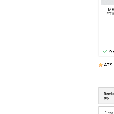
ME
ETI

Pre
ATSI
Remia
0
/
5
Filtra