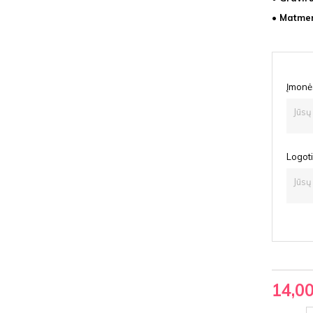
• Matmen
Įmonė
Logot
14,0