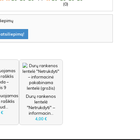
(0)
iliepimų
atsiliepimą!
zuojamas
Durų rankenos
 rašiklis
lentelė
ud...
"Netrukdyti" –
 €
informacin...
4,00 €