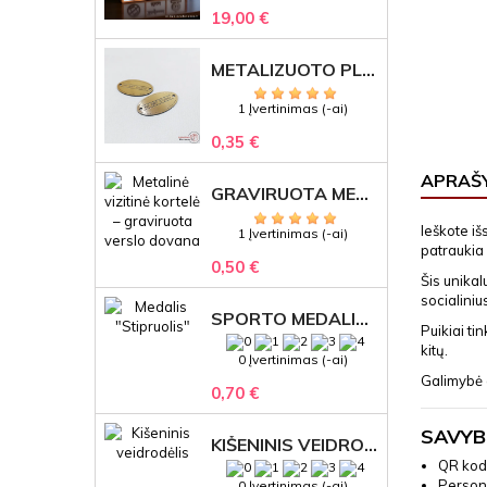
19,00 €
METALIZUOTO PLASTIKO ETIKETĖS SU GRAVIRUOTU TEKSTU -LOGOTIPU
1 Įvertinimas (-ai)
0,35 €
APRAŠ
GRAVIRUOTA METALINĖ VIZITINĖ KORTELĖ SU LOGOTIPU – REPREZENTACINĖ VERSLO DOVANA
Ieškote iš
1 Įvertinimas (-ai)
patraukia
0,50 €
Šis unikal
socialiniu
SPORTO MEDALIS "STIPRUOLIS" SU GRAVIRUOTU TEKSTU
Puikiai ti
kitų.
0 Įvertinimas (-ai)
Galimybė g
0,70 €
SAVYB
KIŠENINIS VEIDRODĖLIS
QR kod
Persona
0 Įvertinimas (-ai)