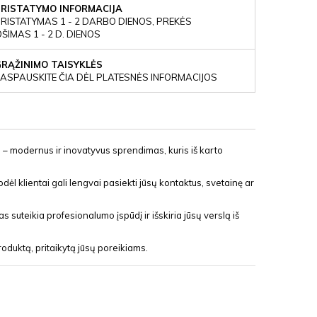
PRISTATYMO INFORMACIJA
RISTATYMAS 1 - 2 DARBO DIENOS, PREKĖS
IMAS 1 - 2 D. DIENOS
GRĄŽINIMO TAISYKLĖS
ASPAUSKITE ČIA DĖL PLATESNĖS INFORMACIJOS
u – modernus ir inovatyvus sprendimas, kuris iš karto
dėl klientai gali lengvai pasiekti jūsų kontaktus, svetainę ar
 suteikia profesionalumo įspūdį ir išskiria jūsų verslą iš
roduktą, pritaikytą jūsų poreikiams.