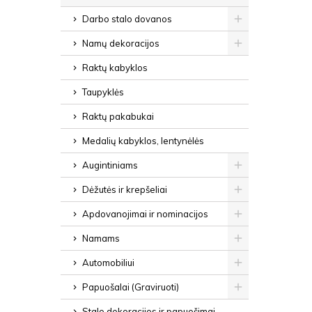
Darbo stalo dovanos
Namų dekoracijos
Raktų kabyklos
Taupyklės
Raktų pakabukai
Medalių kabyklos, lentynėlės
Augintiniams
Dėžutės ir krepšeliai
Apdovanojimai ir nominacijos
Namams
Automobiliui
Papuošalai (Graviruoti)
Stalo dekoracijos ir papuošimai