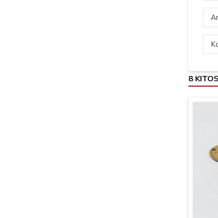
Ar
Ką
8 KITO