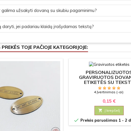
 galima užsakyti dovaną su skubiu pagaminimu?
 daryti, jei padariau klaidą įrašydamas tekstą?
S PREKĖS TOJE PAČIOJE KATEGORIJOJE:
PERSONALIZUOTO
GRAVIRUOTOS DOVA
ETIKETĖS SU TEKS
4 Įvertinimas (-ai)
0,15 €

Į krepšelį

Prekės paruošimas 1 - 2 d