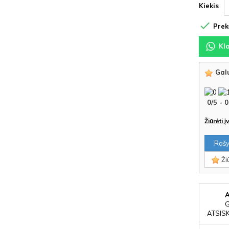
Kiekis

Prekė
Kl
Galu
0
/
5
-
0
Žiūrėti 
Rašyt
Žiū
ATSIS