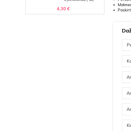
Matmen
4,30 €
Paskirt
Daž
Pe
Ka
Ar
Ar
Ar
Ki