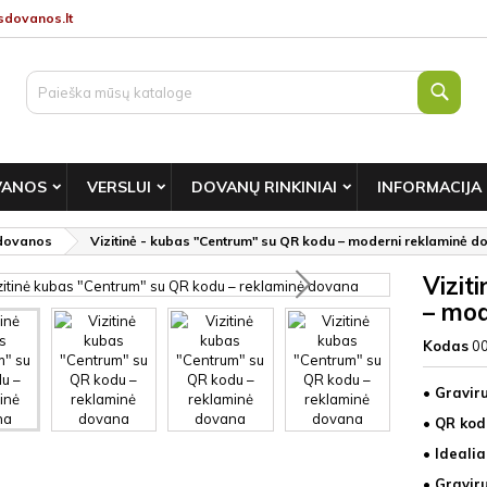
dovanos.lt
Paie
VANOS
VERSLUI
DOVANŲ RINKINIAI
INFORMACIJA
 dovanos
Vizitinė - kubas "Centrum" su QR kodu – moderni reklaminė 
Vizit
– mod
Kodas
0
• Gravir
• QR kod
• Idealia
• Gravir