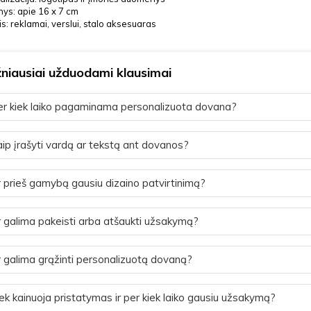
ys: apie 16 x 7 cm
is: reklamai, verslui, stalo aksesuaras
niausiai užduodami klausimai
r kiek laiko pagaminama personalizuota dovana?
ip įrašyti vardą ar tekstą ant dovanos?
 prieš gamybą gausiu dizaino patvirtinimą?
 galima pakeisti arba atšaukti užsakymą?
 galima grąžinti personalizuotą dovaną?
ek kainuoja pristatymas ir per kiek laiko gausiu užsakymą?