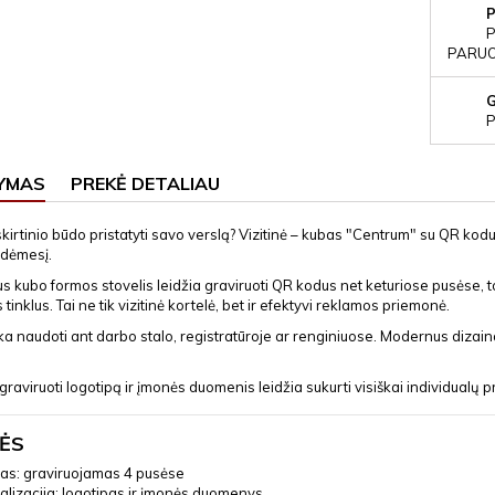
P
PARUOŠ
P
YMAS
PREKĖ DETALIAU
skirtinio būdo pristatyti savo verslą? Vizitinė – kubas "Centrum" su QR kod
 dėmesį.
us kubo formos stovelis leidžia graviruoti QR kodus net keturiose pusėse, to
s tinklus. Tai ne tik vizitinė kortelė, bet ir efektyvi reklamos priemonė.
nka naudoti ant darbo stalo, registratūroje ar renginiuose. Modernus dizainas
raviruoti logotipą ir įmonės duomenis leidžia sukurti visiškai individualų p
ĖS
as: graviruojamas 4 pusėse
lizacija: logotipas ir įmonės duomenys