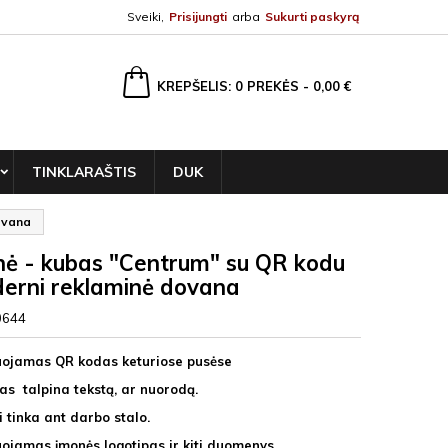
Sveiki,
Prisijungti
arba
Sukurti paskyrą
ška
KREPŠELIS
0
PREKĖS -
0,00 €
TINKLARAŠTIS
DUK
dovana
inė - kubas "Centrum" su QR kodu
erni reklaminė dovana
0644
uojamas QR kodas keturiose pusėse
as talpina tekstą, ar nuorodą.
i tinka ant darbo stalo.
uojamas įmonės logotipas ir kiti duomenys