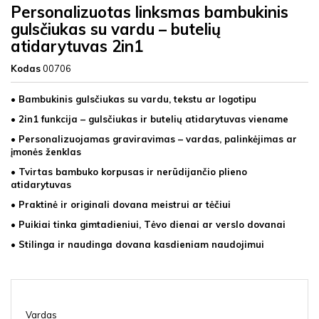
Personalizuotas linksmas bambukinis
gulsčiukas su vardu – butelių
atidarytuvas 2in1
Kodas
00706
• Bambukinis gulsčiukas su vardu, tekstu ar logotipu
• 2in1 funkcija – gulsčiukas ir butelių atidarytuvas viename
• Personalizuojamas graviravimas – vardas, palinkėjimas ar
įmonės ženklas
• Tvirtas bambuko korpusas ir nerūdijančio plieno
atidarytuvas
• Praktinė ir originali dovana meistrui ar tėčiui
• Puikiai tinka gimtadieniui, Tėvo dienai ar verslo dovanai
• Stilinga ir naudinga dovana kasdieniam naudojimui
Vardas