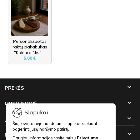
Personalizuotas
raktų pakabukas
"Kaklaraištis" ...
5,00 €

PREKĖS

MŪSŲ ĮMONĖ
Slapukai

JŪSŲ PASKYRA
Šioje svetainėje naudojami slapukai, siekiant
pagerinti jūsų naršymo patirtį.

KONTAKTAI
Daugiau informacijos rasite mūsų
Privatumo