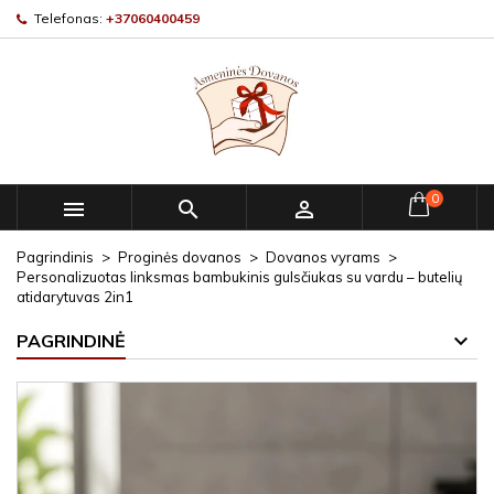
Telefonas:
+37060400459
0



Pagrindinis
Proginės dovanos
Dovanos vyrams
Personalizuotas linksmas bambukinis gulsčiukas su vardu – butelių
atidarytuvas 2in1
PAGRINDINĖ