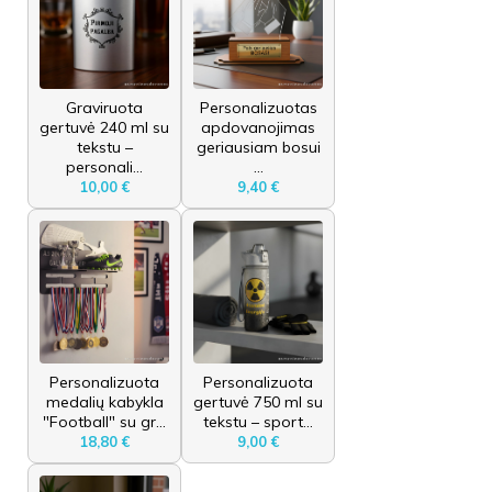
Graviruota
Personalizuotas
gertuvė 240 ml su
apdovanojimas
tekstu –
geriausiam bosui
personali...
...
10,00 €
9,40 €
Personalizuota
Personalizuota
medalių kabykla
gertuvė 750 ml su
"Football" su gr...
tekstu – sport...
18,80 €
9,00 €