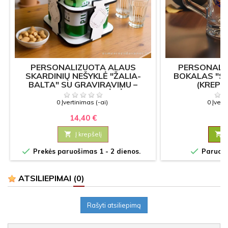
PERSONALIZUOTA ALAUS
PERSONALI
SKARDINIŲ NEŠYKLĖ "ŽALIA-
BOKALAS "S
BALTA" SU GRAVIRAVIMU –
(KREPŠI
DOVANA ALAUS MĖGĖJUI
0 Įvertinimas (-ai)
0 Įvert
14,40 €
10

Į krepšelį



Prekės paruošimas 1 - 2 dienos.
Paruošim
ATSILIEPIMAI
(0)
Rašyti atsiliepimą