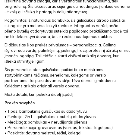
išskirtinė dovana žmogui, kuris vertina tiek funkcionalumą, tiek
originalumą. Šis aksesuaras sujungia du naudingus įrankius viename
– tikslų gulsčiuką ir patogų butelių atidarytuvą.
Pagamintas iš natūralaus bambuko, šis gulsčiukas atrodo solidžiai,
stilingai ir yra malonus laikyti rankoje. Integruotas nerūdijančio
plieno butelių atidarytuvas suteikia papildomo praktiškumo, todėl tai
ne tik dekoratyvi dovana, bet ir realiai naudojamas daiktas.
Didžiausias šios prekės privalumas – personalizacija. Galima
išgraviruoti vardą, palinkėjimą, juokingą frazę, profesinį užrašą ar net
įmonės logotipą. Tai leidžia sukurti visiškai unikalią dovaną, kuri
išlieka atmintyje ilgam.
Šis personalizuotas gulsčiukas puikiai tinka meistrams,
statybininkams, tėčiams, seneliams, kolegoms ar verslo
partneriams. Tai puiki dovanos idėja Tėvo dienai, gimtadieniui,
Kalėdoms ar kaip originali verslo dovana.
Maža detalė, kuri palieka didelį įspūdį.
Prekės savybės
• Tipas: bambukinis gulsčiukas su atidarytuvu
• Funkcija: 2in1 – gulsčiukas + butelių atidarytuvas
• Medžiaga: bambukas + nerūdijantis plienas
• Personalizacija: graviravimas (vardas, tekstas, logotipas)
• Paskirtis: dovana meistrui, tėčiui, kolegai