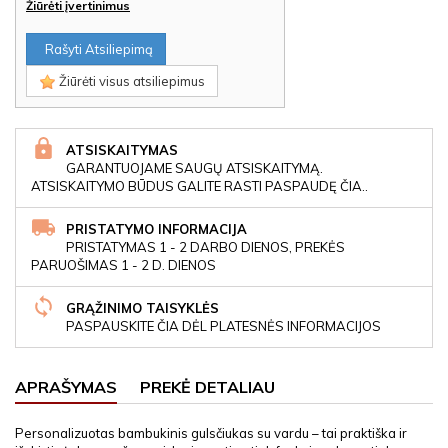
Žiūrėti įvertinimus
Rašyti Atsiliepimą
Žiūrėti visus atsiliepimus
ATSISKAITYMAS
GARANTUOJAME SAUGŲ ATSISKAITYMĄ.
ATSISKAITYMO BŪDUS GALITE RASTI PASPAUDĘ ČIA..
PRISTATYMO INFORMACIJA
PRISTATYMAS 1 - 2 DARBO DIENOS, PREKĖS
PARUOŠIMAS 1 - 2 D. DIENOS
GRĄŽINIMO TAISYKLĖS
PASPAUSKITE ČIA DĖL PLATESNĖS INFORMACIJOS
APRAŠYMAS
PREKĖ DETALIAU
Personalizuotas bambukinis gulsčiukas su vardu – tai praktiška ir