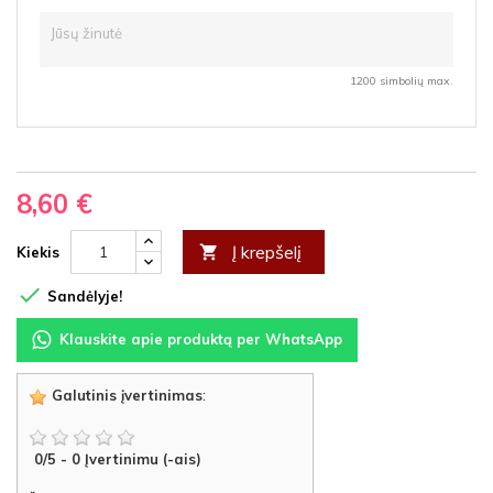
1200 simbolių max.
8,60 €
Į krepšelį

Kiekis

Sandėlyje!
Klauskite apie produktą per WhatsApp
Galutinis įvertinimas
:
0
/
5
-
0
Įvertinimu (-ais)