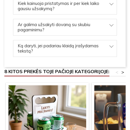
Kiek kainuoja pristatymas ir per kiek laiko
gausiu užsakymą?
Ar galima užsakyti dovaną su skubiu
pagaminimu?
Ką daryti, jei padariau klaidą įrašydamas
tekstą?
8 KITOS PREKĖS TOJE PAČIOJE KATEGORIJOJE:
<
>