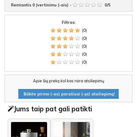
Remiantis
0
Įvertinimu (-ais)
-
0
/
5
Filtras:
(0)
(0)
(0)
(0)
(0)
Apie šią prekę kol kas nėra atsiliepimų
Būkite pirma (-as) parašiusi (-ęs) atsiliepimą!
Jums taip pat gali patikti