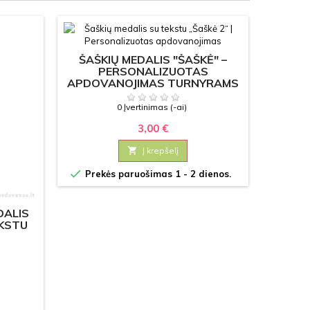
ŠAŠKIŲ MEDALIS "ŠAŠKĖ" –
APD
PERSONALIZUOTAS
AT
APDOVANOJIMAS TURNYRAMS
PERSO
0 Įvertinimas (-ai)
3,00 €

Į krepšelį


Prekės paruošimas 1 - 2 dienos.
Prek
DALIS
EKSTU