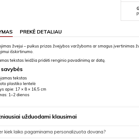
P
YMAS
PREKĖ DETALIAU
imas žvejui – puikus prizas žvejybos varžyboms ar smagus įvertinimas žve
imui išskirtinumo.
mas tekstas leidžia pridėti renginio pavadinimą ar datą.
 savybės
ojamas tekstas
oto plastiko lentelė
s apie: 17 × 8 × 16,5 cm
mas: 1–2 dienos
niausiai užduodami klausimai
r kiek laiko pagaminama personalizuota dovana?