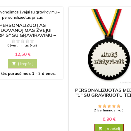
PERSONALIZUOTAS
DOVANOJIMAS ŽVEJUI
PIS" SU GRAVIRAVIMU –
RIZAS VARŽYBOMS IR
TURNYRAMS
0 Įvertinimas (-ai)
12,50 €

Į krepšelį
kės paruošimas 1 - 2 dienos.
PERSONALIZUOTAS ME
"1" SU GRAVIRUOTU T
2 Įvertinimas (-ai)
0,90 €

Į krepšelį