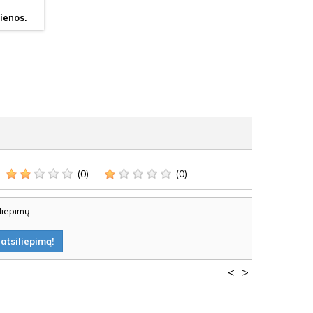
ienos.
(0)
(0)
iliepimų
atsiliepimą!
<
>