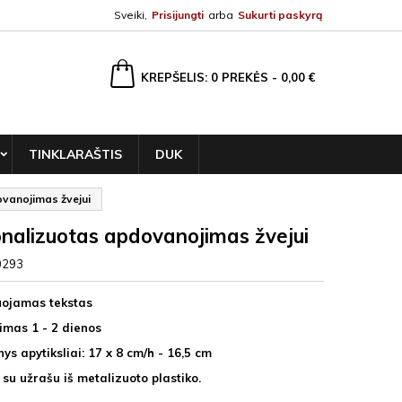
Sveiki,
Prisijungti
arba
Sukurti paskyrą
ška
KREPŠELIS
0
PREKĖS -
0,00 €
TINKLARAŠTIS
DUK
vanojimas žvejui
nalizuotas apdovanojimas žvejui
0293
uojamas tekstas
imas 1 - 2 dienos
s apytiksliai: 17 x 8 cm/h - 16,5 cm
 su užrašu iš metalizuoto plastiko.