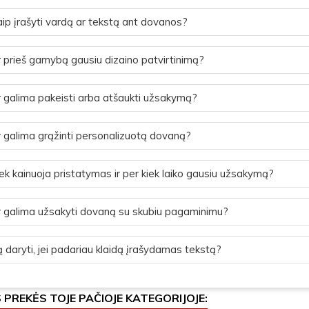
ip įrašyti vardą ar tekstą ant dovanos?
 prieš gamybą gausiu dizaino patvirtinimą?
 galima pakeisti arba atšaukti užsakymą?
 galima grąžinti personalizuotą dovaną?
ek kainuoja pristatymas ir per kiek laiko gausiu užsakymą?
 galima užsakyti dovaną su skubiu pagaminimu?
 daryti, jei padariau klaidą įrašydamas tekstą?
S PREKĖS TOJE PAČIOJE KATEGORIJOJE: