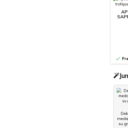
AP
SAP

Pre
Jum
Dek
medal
su gr