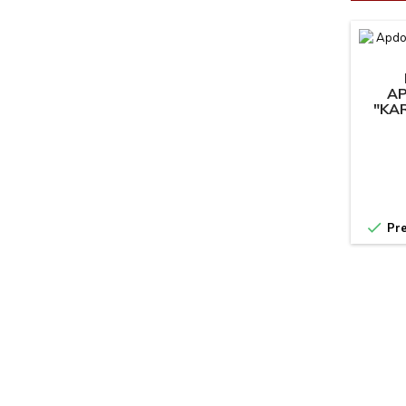
AP
"KAR
P

Pre