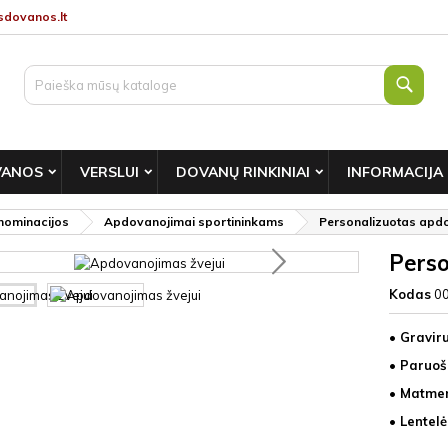
dovanos.lt
Paie
VANOS
VERSLUI
DOVANŲ RINKINIAI
INFORMACIJA
nominacijos
Apdovanojimai sportininkams
Personalizuotas apdo
Perso
Kodas
0
• Gravir
• Paruoš
• Matmeny
• Lentelė