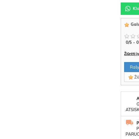
Kl
Galu
0
/
5
-
0
Žiūrėti 
Rašyt
Žiū
ATSIS
P
PARUOŠ