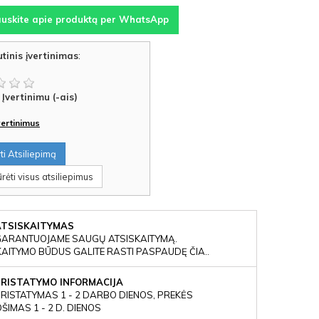
auskite apie produktą per WhatsApp
tinis įvertinimas
:
Įvertinimu (-ais)
įvertinimus
i Atsiliepimą
rėti visus atsiliepimus
ATSISKAITYMAS
GARANTUOJAME SAUGŲ ATSISKAITYMĄ.
KAITYMO BŪDUS GALITE RASTI PASPAUDĘ ČIA..
PRISTATYMO INFORMACIJA
RISTATYMAS 1 - 2 DARBO DIENOS, PREKĖS
IMAS 1 - 2 D. DIENOS