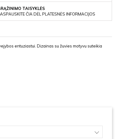
GRĄŽINIMO TAISYKLĖS
ASPAUSKITE ČIA DĖL PLATESNĖS INFORMACIJOS
jybos entuziastui. Dizainas su žuvies motyvu suteikia