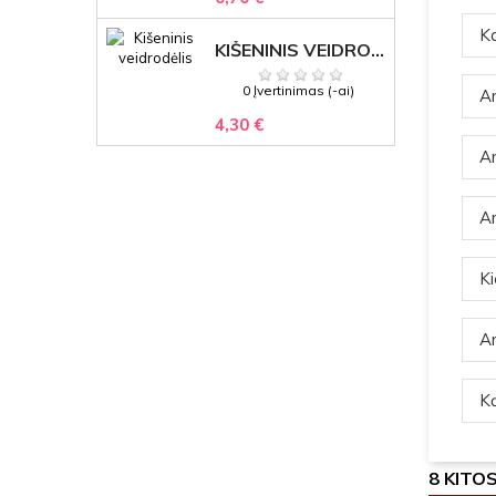
Ka
KIŠENINIS VEIDRODĖLIS
0 Įvertinimas (-ai)
Ar
4,30 €
Ar
Ar
Ki
Ar
Ką
8 KITO