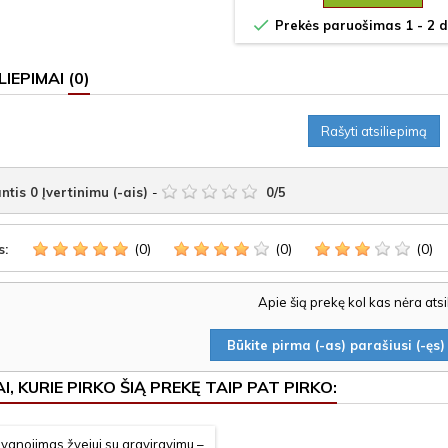

Prekės paruošimas 1 - 2 d
LIEPIMAI
(0)
Rašyti atsiliepimą
ntis
0
Įvertinimu (-ais)
-
0
/
5
(0)
(0)
(0)
s:
Apie šią prekę kol kas nėra ats
Būkite pirma (-as) parašiusi (-ęs) 
I, KURIE PIRKO ŠIĄ PREKĘ TAIP PAT PIRKO: