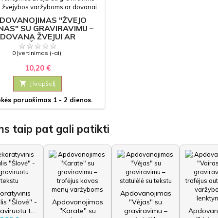
DOVANOJIMAS "ŽVEJO
NAS" SU GRAVIRAVIMU –
DOVANA ŽVEJUI AR
VARŽYBOMS
0 Įvertinimas (-ai)
10,20 €

Į krepšelį
kės paruošimas 1 - 2 dienos.
s taip pat gali patikti
oratyvinis
Apdovanojimas
is "Šlovė" -
Apdovanojimas
"Vėjas" su
aviruotu t...
"Karate" su
graviravimu –
Apdovan