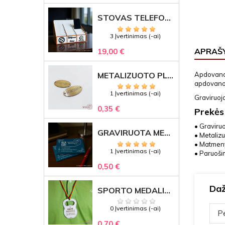
STOVAS TELEFONAMS KLASEI (27 VIETOS) – GRAVIRUOJAMAS ORGANIZATORIUS
3 Įvertinimas (-ai)
APRAŠ
19,00 €
METALIZUOTO PLASTIKO ETIKETĖS SU GRAVIRUOTU TEKSTU -LOGOTIPU
Apdovanoj
apdovanoj
1 Įvertinimas (-ai)
Graviruoja
0,35 €
Prekės
• Graviru
GRAVIRUOTA METALINĖ VIZITINĖ KORTELĖ SU LOGOTIPU – REPREZENTACINĖ VERSLO DOVANA
• Metalizu
• Matmeny
1 Įvertinimas (-ai)
• Paruoši
0,50 €
Daž
SPORTO MEDALIS "STIPRUOLIS" SU GRAVIRUOTU TEKSTU
0 Įvertinimas (-ai)
Pe
0,70 €