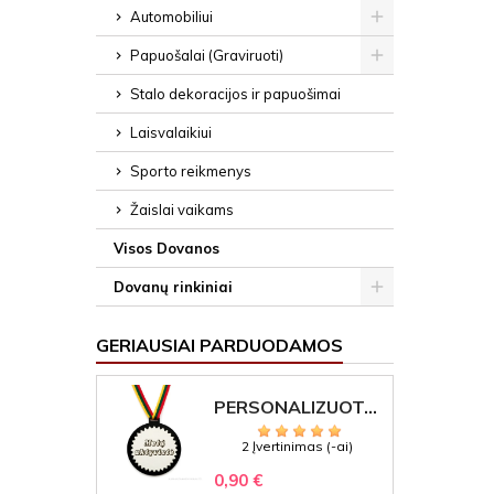
Automobiliui
Papuošalai (Graviruoti)
Stalo dekoracijos ir papuošimai
Laisvalaikiui
Sporto reikmenys
Žaislai vaikams
Visos Dovanos
Dovanų rinkiniai
GERIAUSIAI PARDUODAMOS
PERSONALIZUOTAS MEDALIS "1" SU GRAVIRUOTU TEKSTU
2 Įvertinimas (-ai)
0,90 €