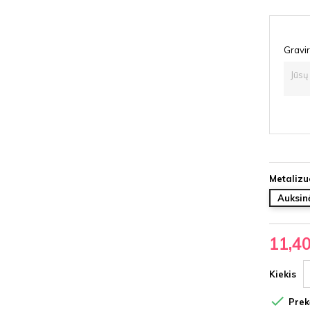
Gravir
Metalizu
Auksin
11,4
Kiekis

Prekė