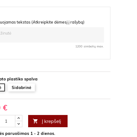
uojamas tekstas (Atkreipkite dėmesį į rašybą)
1200 simbolių max.
oto plastiko spalva
ė
Sidabrinė
0 €
Į krepšelį

s paruošimas 1 - 2 dienos.