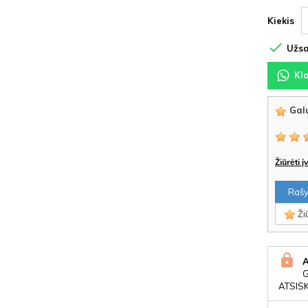
Kiekis

Užsa
Kl
Galu
Žiūrėti 
Rašyt
Žiū
ATSIS