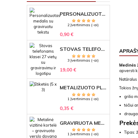
PERSONALIZUOTAS MEDALIS "1" SU GRAVIRUOTU TEKSTU
2 Įvertinimas (-ai)
0,90 €
STOVAS TELEFONAMS KLASEI (27 VIETOS) – GRAVIRUOJAMAS ORGANIZATORIUS
APRAŠ
3 Įvertinimas (-ai)
Medinės 
19,00 €
apversti k
Natūralus 
METALIZUOTO PLASTIKO ETIKETĖS SU GRAVIRUOTU TEKSTU -LOGOTIPU
Tokios žny
grilio 
1 Įvertinimas (-ai)
tėčiui a
0,35 €
draugam
Prekė
GRAVIRUOTA METALINĖ VIZITINĖ KORTELĖ SU LOGOTIPU – REPREZENTACINĖ VERSLO DOVANA
Tipas: 
1 Įvertinimas (-ai)