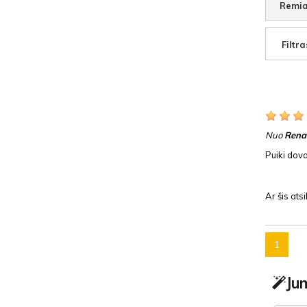
Remia
Filtra
Nuo
Renat
Puiki dova
Ar šis at
1
Jum