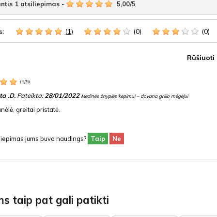
ntis
1
atsiliepimas
-
5,00
/
5
(1)
(0)
(0)
s:
Rūšiuoti
(
5
/
5
)
a .D.
Pateikta:
28/01/2022
Medinės žnyplės kepimui – dovana grilio mėgėjui
nėlė, greitai pristatė.
siliepimas jums buvo naudings?
Taip
Ne
s taip pat gali patikti