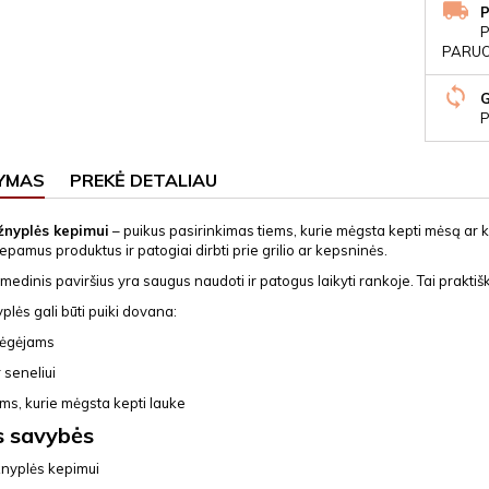
P
PARUOŠ
P
YMAS
PREKĖ DETALIAU
žnyplės kepimui
– puikus pasirinkimas tiems, kurie mėgsta kepti mėsą ar k
epamus produktus ir patogiai dirbti prie grilio ar kepsninės.
medinis paviršius yra saugus naudoti ir patogus laikyti rankoje. Tai praktiš
plės gali būti puiki dovana:
mėgėjams
r seneliui
s, kurie mėgsta kepti lauke
s savybės
žnyplės kepimui