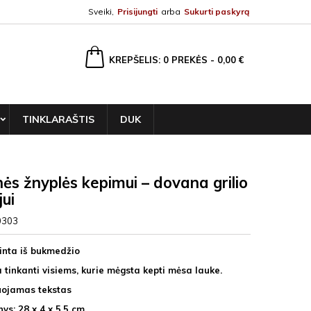
Sveiki,
Prisijungti
arba
Sukurti paskyrą
ška
KREPŠELIS
0
PREKĖS -
0,00 €
TINKLARAŠTIS
DUK
ės žnyplės kepimui – dovana grilio
ui
0303
nta iš bukmedžio
 tinkanti visiems, kurie mėgsta kepti mėsa lauke.
uojamas tekstas
ys: 28 x 4 x 5,5 cm