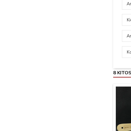
Ar
Ki
Ar
Ką
8 KITO