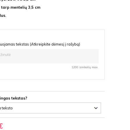
 tarp mentelių 3,5 cm
lus.
uojamas tekstas (Atkreipkite dėmesį į rašybą)
1200 simbolių max.
lingas tekstas?
€