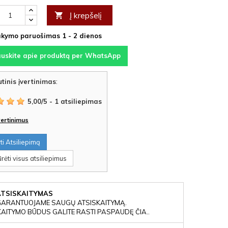
Į krepšelį

kymo paruošimas 1 - 2 dienos
auskite apie produktą per WhatsApp
tinis įvertinimas
:
5,00
/
5
-
1
atsiliepimas
įvertinimus
i Atsiliepimą
rėti visus atsiliepimus
ATSISKAITYMAS
GARANTUOJAME SAUGŲ ATSISKAITYMĄ.
KAITYMO BŪDUS GALITE RASTI PASPAUDĘ ČIA..