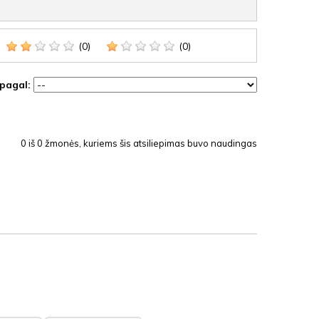
(0)
(0)
 pagal:
0
iš
0
žmonės, kuriems šis atsiliepimas buvo naudingas