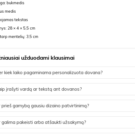
ga: bukmedis
lus medis
uojamas tekstas
ys: 28 × 4 × 5,5 cm
tarp mentelių: 3,5 cm
niausiai užduodami klausimai
r kiek laiko pagaminama personalizuota dovana?
ip įrašyti vardą ar tekstą ant dovanos?
 prieš gamybą gausiu dizaino patvirtinimą?
 galima pakeisti arba atšaukti užsakymą?