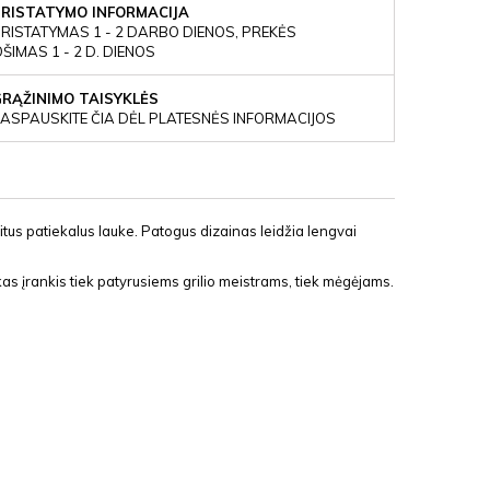
PRISTATYMO INFORMACIJA
RISTATYMAS 1 - 2 DARBO DIENOS, PREKĖS
IMAS 1 - 2 D. DIENOS
GRĄŽINIMO TAISYKLĖS
ASPAUSKITE ČIA DĖL PLATESNĖS INFORMACIJOS
itus patiekalus lauke. Patogus dizainas leidžia lengvai
kas įrankis tiek patyrusiems grilio meistrams, tiek mėgėjams.