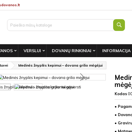
dovanos.lt
Paie
VANOS
VERSLUI
DOVANŲ RINKINIAI
INFORMACIJA
tuvei
Medinės žnyplės kepimui – dovana grilio mėgėjui
Medin
mėgėj
Kodas
0
• Pagami
• Dovana
• Gravir
• Matmen