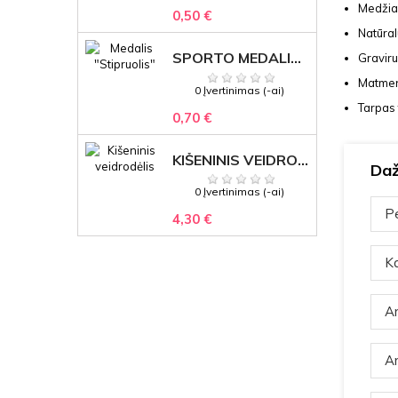
Medžia
0,50 €
Natūra
SPORTO MEDALIS "STIPRUOLIS" SU GRAVIRUOTU TEKSTU
Gravir
Matmen
0 Įvertinimas (-ai)
Tarpas 
0,70 €
KIŠENINIS VEIDRODĖLIS
Daž
0 Įvertinimas (-ai)
Pe
4,30 €
Ka
Ar
Ar