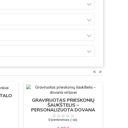
<
>
STALO
GRAVIRUOTAS PRIESKONIŲ
P
ŠAUKŠTELIS –
SK
PERSONALIZUOTA DOVANA
VIRTUVEI
0 Įvertinimas (-ai)