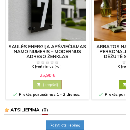
SAULĖS ENERGIJA APŠVIEČIAMAS
ARBATOS NAME
NAMO NUMERIS – MODERNUS
PERSONALI
ADRESO ŽENKLAS
DĖŽUTĖ S
T
0 Įvertinimas (-ai)
0 Įvert
25,90 €
11

Į krepšelį



Prekės paruošimas 1 - 2 dienos.
Prekės paruoš
ATSILIEPIMAI
(0)
Rašyti atsiliepimą