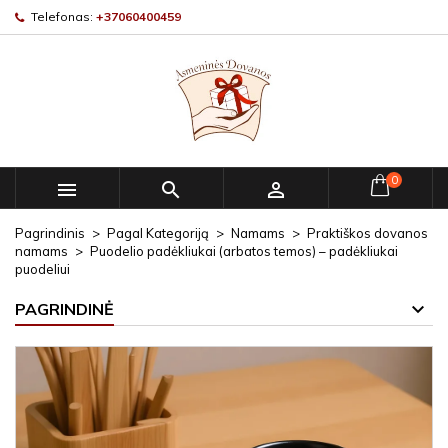
Telefonas:
+37060400459
0



Pagrindinis
Pagal Kategoriją
Namams
Praktiškos dovanos
namams
Puodelio padėkliukai (arbatos temos) – padėkliukai
puodeliui
PAGRINDINĖ