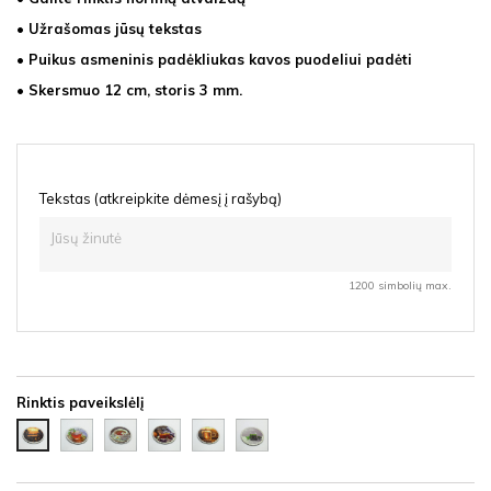
• Užrašomas jūsų tekstas
• Puikus asmeninis padėkliukas kavos puodeliui padėti
• Skersmuo 12 cm, storis 3 mm.
Tekstas (atkreipkite dėmesį į rašybą)
1200 simbolių max.
Rinktis paveikslėlį
Arbata
Arbata
Arbata
Arbata
Arbata
Dviese
su
su
su
saulėlydis
žalia
dilgėle
ramunėle
citrina