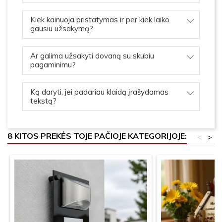
Kiek kainuoja pristatymas ir per kiek laiko
gausiu užsakymą?
Ar galima užsakyti dovaną su skubiu
pagaminimu?
Ką daryti, jei padariau klaidą įrašydamas
tekstą?
8 KITOS PREKĖS TOJE PAČIOJE KATEGORIJOJE:
<
>