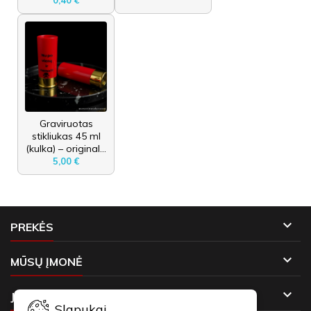
Graviruotas
stikliukas 45 ml
(kulka) – original...
5,00 €

PREKĖS

MŪSŲ ĮMONĖ

JŪSŲ PASKYRA
Slapukai