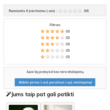
Remiantis
0
Įvertinimu (-ais)
-
0
/
5
Filtras:
(0)
(0)
(0)
(0)
(0)
Apie šią prekę kol kas nėra atsiliepimų
Būkite pirma (-as) parašiusi (-ęs) atsiliepimą!
Jums taip pat gali patikti