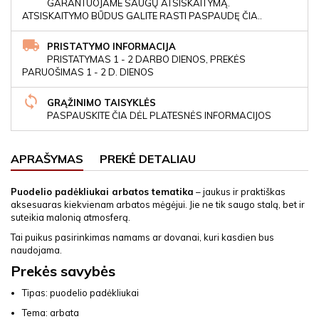
GARANTUOJAME SAUGŲ ATSISKAITYMĄ.
ATSISKAITYMO BŪDUS GALITE RASTI PASPAUDĘ ČIA..
PRISTATYMO INFORMACIJA
PRISTATYMAS 1 - 2 DARBO DIENOS, PREKĖS
PARUOŠIMAS 1 - 2 D. DIENOS
GRĄŽINIMO TAISYKLĖS
PASPAUSKITE ČIA DĖL PLATESNĖS INFORMACIJOS
APRAŠYMAS
PREKĖ DETALIAU
Puodelio padėkliukai arbatos tematika
– jaukus ir praktiškas
aksesuaras kiekvienam arbatos mėgėjui. Jie ne tik saugo stalą, bet ir
suteikia malonią atmosferą.
Tai puikus pasirinkimas namams ar dovanai, kuri kasdien bus
naudojama.
Prekės savybės
Tipas: puodelio padėkliukai
Tema: arbata