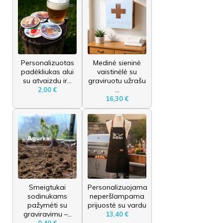
Personalizuotas
Medinė sieninė
padėkliukas alui
vaistinėlė su
su atvaizdu ir...
graviruotu užrašu
...
2,00 €
16,30 €
Smeigtukai
Personalizuojama
sodinukams
neperšlampama
pažymėti su
prijuostė su vardu
graviravimu –...
13,40 €
0,40 €