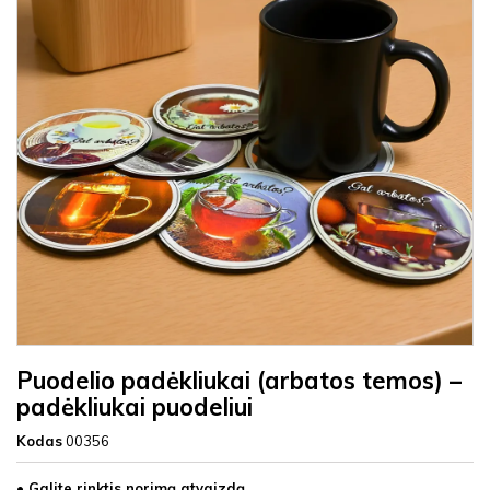
Puodelio padėkliukai (arbatos temos) –
padėkliukai puodeliui
Kodas
00356
• Galite rinktis norimą atvaizdą