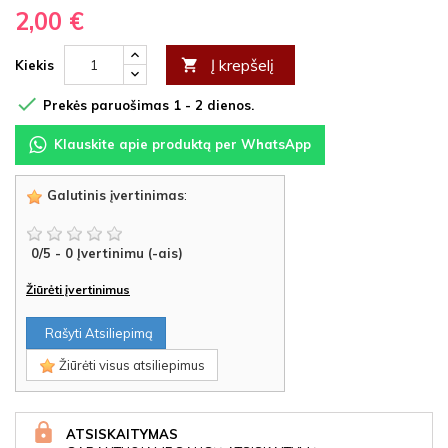
2,00 €
Į krepšelį

Kiekis

Prekės paruošimas 1 - 2 dienos.
Klauskite apie produktą per WhatsApp
Galutinis įvertinimas
:
0
/
5
-
0
Įvertinimu (-ais)
Žiūrėti įvertinimus
Rašyti Atsiliepimą
Žiūrėti visus atsiliepimus
ATSISKAITYMAS