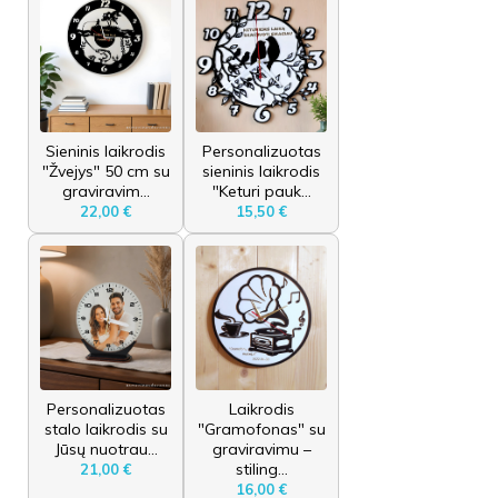
Sieninis laikrodis
Personalizuotas
"Žvejys" 50 cm su
sieninis laikrodis
graviravim...
"Keturi pauk...
22,00 €
15,50 €
Personalizuotas
Laikrodis
stalo laikrodis su
"Gramofonas" su
Jūsų nuotrau...
graviravimu –
stiling...
21,00 €
16,00 €