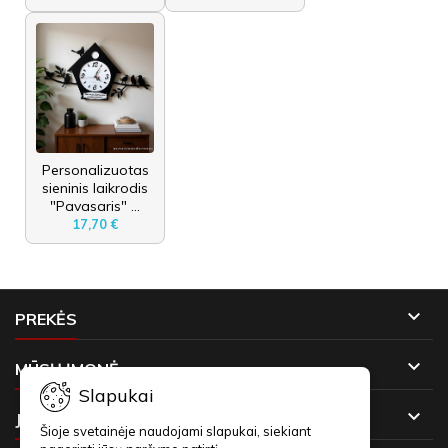
Personalizuotas
sieninis laikrodis
"Pavasaris" ...
17,70 €

PREKĖS

MŪSŲ ĮMONĖ
Slapukai

JŪSŲ PASKYRA
Šioje svetainėje naudojami slapukai, siekiant