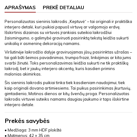
APRAŠYMAS
PREKĖ DETALIAU
Personalizuotas sieninis laikrodis „Keptuvė“ – tai originali ir praktiška
interjero detalė, kuri puikiai papuoš virtuvę ar valgomojo erdvę.
Išskirtinis dizainas su virtuvės įrankiais suteikia laikrodžiui
žaismingumo, o galimybė graviruoti pasirinktą tekstą leidžia sukurti
unikalią ir asmeninę dekoraciją namams.
Viršutinėje laikrodžio dalyje graviruojamas jūsų pasirinktas užrašas –
tai gali būti šeimos pavadinimas, trumpa frazė, linkėjimas ar kita jums
svarbi žinutė. Toks personalizavimas leidžia sukurti ne tik praktišką
laikrodį, bet ir jaukų interjero akcentą, kuris kasdien primins
malonias akimirkas.
Šis sieninis laikrodis puikiai tinka tiek kasdieniam naudojimui, tiek
kaip originali dovana artimiesiems. Tai puikus pasirinkimas įkurtuvių,
gimtadienio, Motinos dienos ar kitų švenčių proga. Personalizuotas
laikrodis virtuvei suteiks namams daugiau jaukumo ir taps išskirtine
interjero detale.
Prekės savybės
• Medžiaga: 3 mm HDF plokštė
• Matmenys: 42 × 35 cm