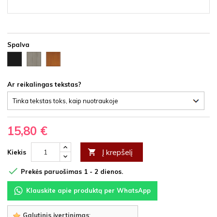
Spalva
Ąžuolas
Vyšnia
Juoda
latte
HDF
HDF
HDF
Ar reikalingas tekstas?
15,80 €
Į krepšelį

Kiekis

Prekės paruošimas 1 - 2 dienos.
Klauskite apie produktą per WhatsApp
Galutinis įvertinimas
: