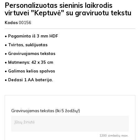
Personalizuotas sieninis laikrodis
virtuvei "Keptuvė" su graviruotu tekstu
Kodas
00156
• Pagaminta iš 3 mm
HDF
• Tvirtas, suklijuotas
• Graviruojamas tekstas
• Matmenys: 42 x 35 cm
• Galimos kelios spalvos
• Dedasi 1 AA baterija.
Graviruojamas tekstas (Iki 5 žodžių!)
1200 simbolių max.