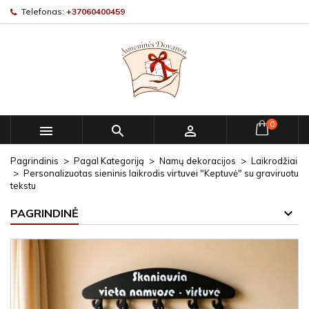
Telefonas:
+37060400459
0



Pagrindinis
Pagal Kategoriją
Namų dekoracijos
Laikrodžiai
Personalizuotas sieninis laikrodis virtuvei "Keptuvė" su graviruotu
tekstu
PAGRINDINĖ