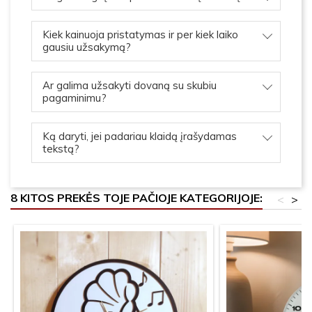
Kiek kainuoja pristatymas ir per kiek laiko
gausiu užsakymą?
Ar galima užsakyti dovaną su skubiu
pagaminimu?
Ką daryti, jei padariau klaidą įrašydamas
tekstą?
8 KITOS PREKĖS TOJE PAČIOJE KATEGORIJOJE:
<
>