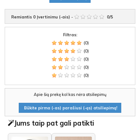
Remiantis
0
Įvertinimu (-ais)
-
0
/
5
Filtras:
(0)
(0)
(0)
(0)
(0)
Apie šią prekę kol kas nėra atsiliepimų
Būkite pirma (-as) parašiusi (-ęs) atsiliepimą!
Jums taip pat gali patikti