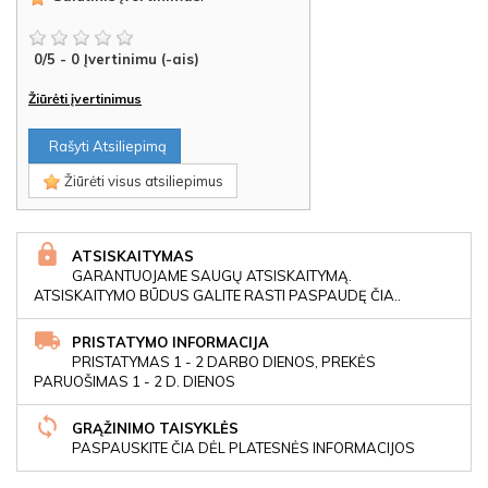
0
/
5
-
0
Įvertinimu (-ais)
Žiūrėti įvertinimus
Rašyti Atsiliepimą
Žiūrėti visus atsiliepimus
ATSISKAITYMAS
GARANTUOJAME SAUGŲ ATSISKAITYMĄ.
ATSISKAITYMO BŪDUS GALITE RASTI PASPAUDĘ ČIA..
PRISTATYMO INFORMACIJA
PRISTATYMAS 1 - 2 DARBO DIENOS, PREKĖS
PARUOŠIMAS 1 - 2 D. DIENOS
GRĄŽINIMO TAISYKLĖS
PASPAUSKITE ČIA DĖL PLATESNĖS INFORMACIJOS