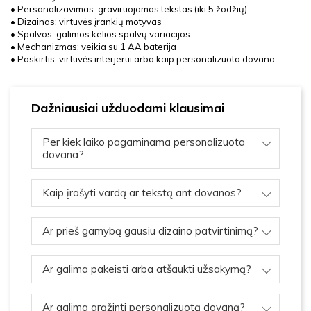
• Personalizavimas: graviruojamas tekstas (iki 5 žodžių)
• Dizainas: virtuvės įrankių motyvas
• Spalvos: galimos kelios spalvų variacijos
• Mechanizmas: veikia su 1 AA baterija
• Paskirtis: virtuvės interjerui arba kaip personalizuota dovana
Dažniausiai užduodami klausimai
Per kiek laiko pagaminama personalizuota
dovana?
Kaip įrašyti vardą ar tekstą ant dovanos?
Ar prieš gamybą gausiu dizaino patvirtinimą?
Ar galima pakeisti arba atšaukti užsakymą?
Ar galima grąžinti personalizuotą dovaną?