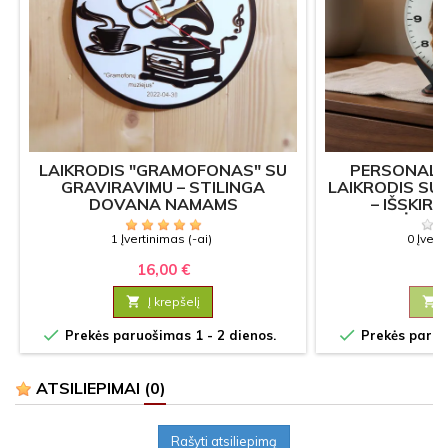
LAIKRODIS "GRAMOFONAS" SU
PERSONALI
GRAVIRAVIMU – STILINGA
LAIKRODIS SU
DOVANA NAMAMS
– IŠSKIR
VESTUVĖMS, 
YPATING
1 Įvertinimas (-ai)
0 Įvert
16,00 €
21

Į krepšelį



Prekės paruošimas 1 - 2 dienos.
Prekės paruoš
ATSILIEPIMAI
(0)
Rašyti atsiliepimą